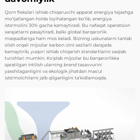
Qorn flekslari ishlab chiqaruvchi apparat energiya tejashga
mo'ljallangan holda loyihalangan bo'lib, energiya
iste'molini 30% gacha kamaytiradi. Bu nafaqat operatsion
xarajatlarni pasaytiradi, balki global barqarorlik
maqsadlariga ham mos keladi. Bizning uskunalarni tanlab
olish orqali mijozlar karbon izini sezilarli darajada
kamaytirib, yuqori ishlab chiqarish standartlarini saqlab
turishlari mumkin. Ko'plab mijozlar bu barqarorlikka
qaratilgan intilish ularning brend tasavvurini
yaxshilaganligini va ekologik jihatdan mas'ul
iste'molchilarni jalb qilganligini ta'kidlamoqda.