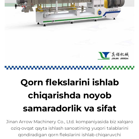
Qorn flekslarini ishlab
chiqarishda noyob
samaradorlik va sifat
Jinan Arrow Machinery Co., Ltd. kompaniyasida biz xalqaro
oziq-ovqat qayta ishlash sanoatining yuqori talablarini
qondiradigan qorn flekslarini ishlab chiqaruvchi