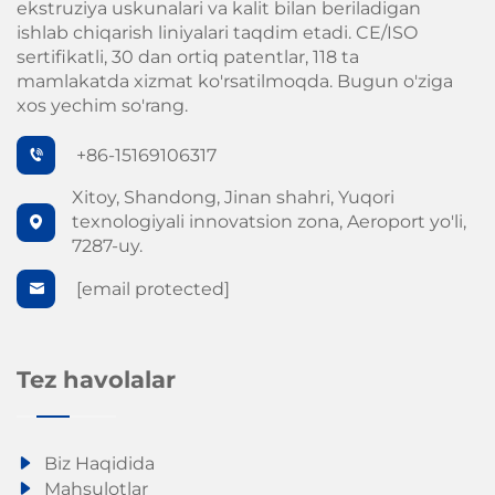
ekstruziya uskunalari va kalit bilan beriladigan
ishlab chiqarish liniyalari taqdim etadi. CE/ISO
sertifikatli, 30 dan ortiq patentlar, 118 ta
mamlakatda xizmat ko'rsatilmoqda. Bugun o'ziga
xos yechim so'rang.
+86-15169106317
Xitoy, Shandong, Jinan shahri, Yuqori
texnologiyali innovatsion zona, Aeroport yo'li,
7287-uy.
[email protected]
Tez havolalar
Biz Haqidida
Mahsulotlar