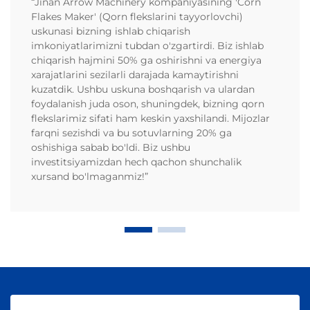
“Jinan Arrow Machinery kompaniyasining 'Corn
Flakes Maker' (Qorn flekslarini tayyorlovchi)
uskunasi bizning ishlab chiqarish
imkoniyatlarimizni tubdan o'zgartirdi. Biz ishlab
chiqarish hajmini 50% ga oshirishni va energiya
xarajatlarini sezilarli darajada kamaytirishni
kuzatdik. Ushbu uskuna boshqarish va ulardan
foydalanish juda oson, shuningdek, bizning qorn
flekslarimiz sifati ham keskin yaxshilandi. Mijozlar
farqni sezishdi va bu sotuvlarning 20% ga
oshishiga sabab bo'ldi. Biz ushbu
investitsiyamizdan hech qachon shunchalik
xursand bo'lmaganmiz!”