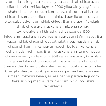
avtomatlashtirilgan uskunalar yetakchi ishlab chiqaruvchisi
sifatida o'zimizni faxrlaymiz. 2006-yilda Xitoyning Jinan
shahrida tashkil etilgan kompaniyamiz, optimal ishlab
chiqarish samaradorligini ta'minlaydigan ilg'or oziq-ovqat
ekstruziya uskunalari ishlab chiqdi. Bizning qorn flekslarini
ishlab chiqaruvchi uskunalarimiz eng so'nggi
texnologiyalarni birlashtiradi va soatiga 1500
kilogrammgacha ishlab chiqarish quvvatini ta'minlaydi. Bu
yuqori ishlab chiqarish quvvati sifatni buzmasdan ishlab
chiqarish hajmini kengaytirmoqchi bo'lgan korxonalar
uchun juda muhimdir. Bizning uskunalarimizning noyob
dizayni energiya iste'molini 30% ga kamaytiradi, bu ishlab
chiqaruvchilar uchun ekologik jihatdan xavfsiz tanlovdir.
Shuningdek, bizning uskunalarimiz aqlli boshqaruv tizimlari
bilan jihozlangan bo'lib, pishirish vaqtini va haroratini aniq
sozlash imkonini beradi, bu esa har bir partiyadagi qorn
flekslarining matosi va ta'mi doim bir xil bo'lishini
ta'minlaydi.
Narx so'rovi olish