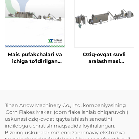
Mais pufakchalari va
Oziq-ovqat suvli
ichiga to'ldirilgan
aralashmasi
o'zgina ovqatlar ishlab
(nutritsiya) chaqaloq
chiqarish liniyasi
suvli aralashmasi
ishlab chiqarish
liniyasi
Jinan Arrow Machinery Co., Ltd. kompaniyasining
'Corn Flakes Maker' (qorn flake ishlab chiqaruvchi)
uskunasi oziq-ovqat qayta ishlash sanoatini
inqilobga uchratish maqsadida loyihalangan.
Bizning uskunalarimiz eng zamonaviy ekstruziya