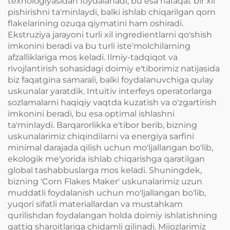
texnologiyasidan foydalanadi, bu esa nafaqat bir xil
pishirishni ta'minlaydi, balki ishlab chiqarilgan qorn
flakelarining ozuqa qiymatini ham oshiradi.
Ekstruziya jarayoni turli xil ingredientlarni qo'shish
imkonini beradi va bu turli iste'molchilarning
afzalliklariga mos keladi. Ilmiy-tadqiqot va
rivojlantirish sohasidagi doimiy e'tiborimiz natijasida
biz faqatgina samarali, balki foydalanuvchiga qulay
uskunalar yaratdik. Intuitiv interfeys operatorlarga
sozlamalarni haqiqiy vaqtda kuzatish va o'zgartirish
imkonini beradi, bu esa optimal ishlashni
ta'minlaydi. Barqarorlikka e'tibor berib, bizning
uskunalarimiz chiqindilarni va energiya sarfini
minimal darajada qilish uchun mo'ljallangan bo'lib,
ekologik me'yorida ishlab chiqarishga qaratilgan
global tashabbuslarga mos keladi. Shuningdek,
bizning 'Corn Flakes Maker' uskunalarimiz uzun
muddatli foydalanish uchun mo'ljallangan bo'lib,
yuqori sifatli materiallardan va mustahkam
qurilishdan foydalangan holda doimiy ishlatishning
qattiq sharoitlariga chidamli qilinadi. Mijozlarimiz