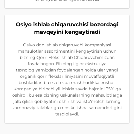
Osiyo ishlab chiqaruvchisi bozordagi
mavqeyini kengaytiradi
Osiyo don ishlab chiqaruvchi kompaniyasi
mahsulotlar assortimentini kengaytirish uchun
bizning Qorn Fleks Ishlab Chiqaruvchimizdan
foydalangan. Bizning ilg'or ekstruziya
texnologiyamizdan foydalangan holda ular yangi
organik qorn flekslar liniyasini muvaffaqiyatli
boshladilar, bu esa tezda mashhurlikka erishdi.
Kompaniya birinchi yil ichida savdo hajmini 35% ga
oshirdi, bu esa bizning uskunalarning mahsulotlarga
jalb qilish qobiliyatini oshirish va iste'molchilarning
zamonaviy talablariga mos kelishda samaradorligini
tasdiqlaydi.