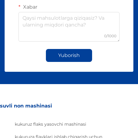
Xabar
0/1000
Yuborish
suvli non mashinasi
kukuruz flaks yasovchi mashinasi
kukuruza flayklari ishlab chiqarish uchun