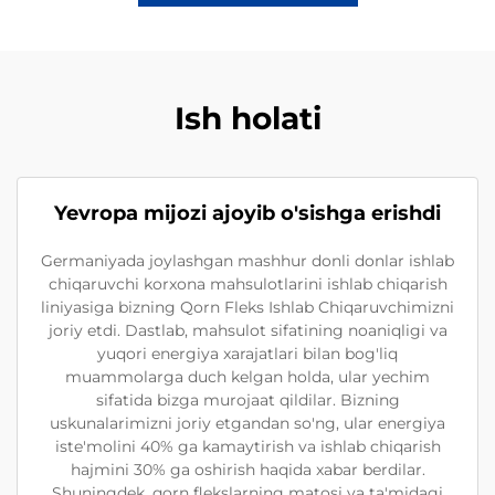
Ish holati
Yevropa mijozi ajoyib o'sishga erishdi
Germaniyada joylashgan mashhur donli donlar ishlab
chiqaruvchi korxona mahsulotlarini ishlab chiqarish
liniyasiga bizning Qorn Fleks Ishlab Chiqaruvchimizni
joriy etdi. Dastlab, mahsulot sifatining noaniqligi va
yuqori energiya xarajatlari bilan bog'liq
muammolarga duch kelgan holda, ular yechim
sifatida bizga murojaat qildilar. Bizning
uskunalarimizni joriy etgandan so'ng, ular energiya
iste'molini 40% ga kamaytirish va ishlab chiqarish
hajmini 30% ga oshirish haqida xabar berdilar.
Shuningdek, qorn flekslarning matosi va ta'midagi