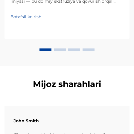
liniyasi — bu doimiy ekstruziya va qovurish orqali
o'zakli xom ashyolarni qo'pol, pufakli
oshqozonliklarga aylantiruvchi sanoat tizimidir.
Batafsil ko'rish
An'anaviy partiyaviy qovurishdan farqli o'laroq, bu
avtomatlashtirilgan jarayon...
Mijoz sharahlari
John Smith