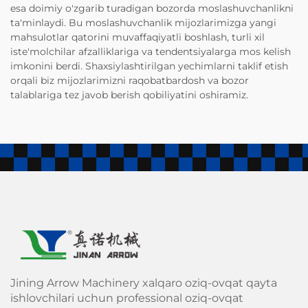
esa doimiy o'zgarib turadigan bozorda moslashuvchanlikni
ta'minlaydi. Bu moslashuvchanlik mijozlarimizga yangi
mahsulotlar qatorini muvaffaqiyatli boshlash, turli xil
iste'molchilar afzalliklariga va tendentsiyalarga mos kelish
imkonini berdi. Shaxsiylashtirilgan yechimlarni taklif etish
orqali biz mijozlarimizni raqobatbardosh va bozor
talablariga tez javob berish qobiliyatini oshiramiz.
Jining Arrow Machinery xalqaro oziq-ovqat qayta
ishlovchilari uchun professional oziq-ovqat