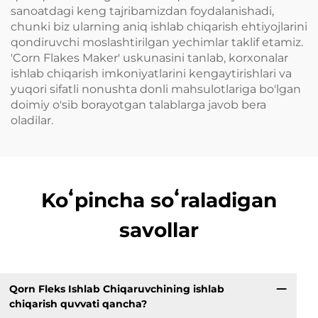
sanoatdagi keng tajribamizdan foydalanishadi,
chunki biz ularning aniq ishlab chiqarish ehtiyojlarini
qondiruvchi moslashtirilgan yechimlar taklif etamiz.
'Corn Flakes Maker' uskunasini tanlab, korxonalar
ishlab chiqarish imkoniyatlarini kengaytirishlari va
yuqori sifatli nonushta donli mahsulotlariga bo'lgan
doimiy o'sib borayotgan talablarga javob bera
oladilar.
Koʻpincha soʻraladigan
savollar
Qorn Fleks Ishlab Chiqaruvchining ishlab
chiqarish quvvati qancha?