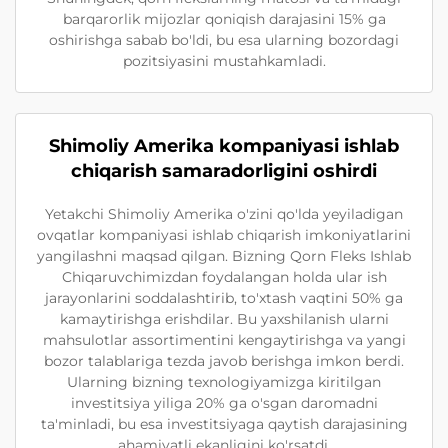
barqarorlik mijozlar qoniqish darajasini 15% ga
oshirishga sabab bo'ldi, bu esa ularning bozordagi
pozitsiyasini mustahkamladi.
Shimoliy Amerika kompaniyasi ishlab
chiqarish samaradorligini oshirdi
Yetakchi Shimoliy Amerika o'zini qo'lda yeyiladigan
ovqatlar kompaniyasi ishlab chiqarish imkoniyatlarini
yangilashni maqsad qilgan. Bizning Qorn Fleks Ishlab
Chiqaruvchimizdan foydalangan holda ular ish
jarayonlarini soddalashtirib, to'xtash vaqtini 50% ga
kamaytirishga erishdilar. Bu yaxshilanish ularni
mahsulotlar assortimentini kengaytirishga va yangi
bozor talablariga tezda javob berishga imkon berdi.
Ularning bizning texnologiyamizga kiritilgan
investitsiya yiliga 20% ga o'sgan daromadni
ta'minladi, bu esa investitsiyaga qaytish darajasining
ahamiyatli ekanligini ko'rsatdi.