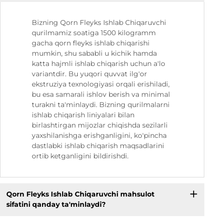
Bizning Qorn Fleyks Ishlab Chiqaruvchi
qurilmamiz soatiga 1500 kilogramm
gacha qorn fleyks ishlab chiqarishi
mumkin, shu sababli u kichik hamda
katta hajmli ishlab chiqarish uchun a'lo
variantdir. Bu yuqori quvvat ilg'or
ekstruziya texnologiyasi orqali erishiladi,
bu esa samarali ishlov berish va minimal
turakni ta'minlaydi. Bizning qurilmalarni
ishlab chiqarish liniyalari bilan
birlashtirgan mijozlar chiqishda sezilarli
yaxshilanishga erishganligini, ko'pincha
dastlabki ishlab chiqarish maqsadlarini
ortib ketganligini bildirishdi.
Qorn Fleyks Ishlab Chiqaruvchi mahsulot
sifatini qanday ta'minlaydi?