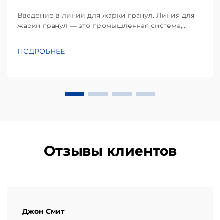
Введение в линии для жарки гранул. Линия для
жарки гранул — это промышленная система,
которая преобразует сырьё на основе крахмала в
хрустящие, пышные закуски посредством
ПОДРОБНЕЕ
непрерывной экструзии и жарки. В отличие от
традиционной порционной жарки, этот
автоматизированный процесс им...
Отзывы клиентов
Джон Смит