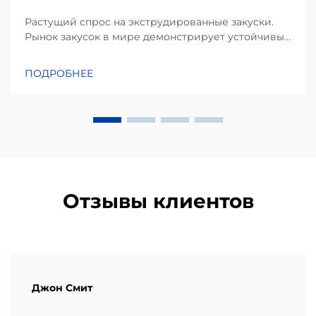
Растущий спрос на экструдированные закуски.
Рынок закусок в мире демонстрирует устойчивый
рост на протяжении последнего десятилетия, а
экструдированные закуски на основе кукурузы
ПОДРОБНЕЕ
остаются одной из самых популярных категорий
среди потребителей всех возрастов. От сырных
шариков и т.д.
Отзывы клиентов
Джон Смит