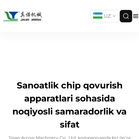
UZ
Sanoatlik chip qovurish
apparatlari sohasida
noqiyosli samaradorlik va
sifat
Jinan Arrow Machinery Co., Ltd. kompaniyasida biz ilgʻor