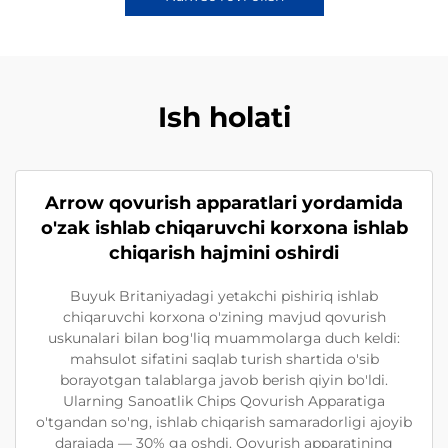
Ish holati
Arrow qovurish apparatlari yordamida
o'zak ishlab chiqaruvchi korxona ishlab
chiqarish hajmini oshirdi
Buyuk Britaniyadagi yetakchi pishiriq ishlab
chiqaruvchi korxona o'zining mavjud qovurish
uskunalari bilan bog'liq muammolarga duch keldi:
mahsulot sifatini saqlab turish shartida o'sib
borayotgan talablarga javob berish qiyin bo'ldi.
Ularning Sanoatlik Chips Qovurish Apparatiga
o'tgandan so'ng, ishlab chiqarish samaradorligi ajoyib
darajada — 30% ga oshdi. Qovurish apparatining