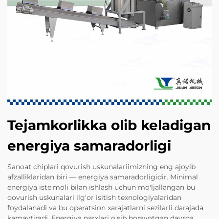
Tejamkorlikka olib keladigan
energiya samaradorligi
Sanoat chiplari qovurish uskunalariimizning eng ajoyib
afzalliklaridan biri — energiya samaradorligidir. Minimal
energiya iste'moli bilan ishlash uchun mo'ljallangan bu
qovurish uskunalari ilg'or isitish texnologiyalaridan
foydalanadi va bu operatsion xarajatlarni sezilarli darajada
kamaytiradi. Energiya narxlari o'sib borayotgan davrda