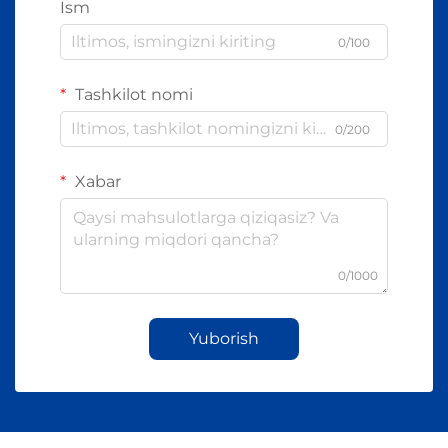
Ism
0/100
Tashkilot nomi
0/200
Xabar
0/1000
Yuborish