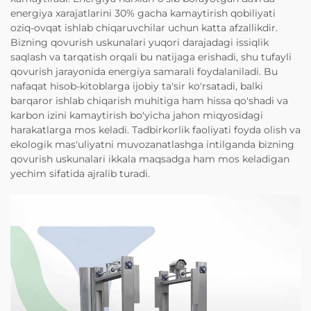
energiya xarajatlarini 30% gacha kamaytirish qobiliyati
oziq-ovqat ishlab chiqaruvchilar uchun katta afzallikdir.
Bizning qovurish uskunalari yuqori darajadagi issiqlik
saqlash va tarqatish orqali bu natijaga erishadi, shu tufayli
qovurish jarayonida energiya samarali foydalaniladi. Bu
nafaqat hisob-kitoblarga ijobiy ta'sir ko'rsatadi, balki
barqaror ishlab chiqarish muhitiga ham hissa qo'shadi va
karbon izini kamaytirish bo'yicha jahon miqyosidagi
harakatlarga mos keladi. Tadbirkorlik faoliyati foyda olish va
ekologik mas'uliyatni muvozanatlashga intilganda bizning
qovurish uskunalari ikkala maqsadga ham mos keladigan
yechim sifatida ajralib turadi.