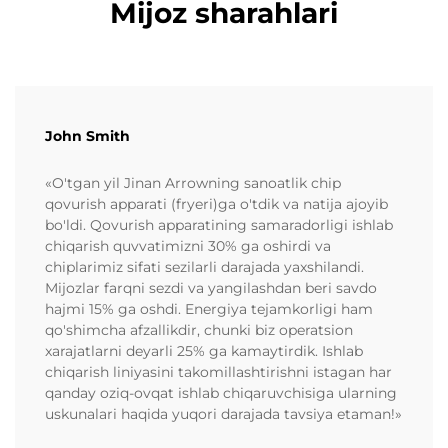
Mijoz sharahlari
John Smith
«O'tgan yil Jinan Arrowning sanoatlik chip
qovurish apparati (fryeri)ga o'tdik va natija ajoyib
bo'ldi. Qovurish apparatining samaradorligi ishlab
chiqarish quvvatimizni 30% ga oshirdi va
chiplarimiz sifati sezilarli darajada yaxshilandi.
Mijozlar farqni sezdi va yangilashdan beri savdo
hajmi 15% ga oshdi. Energiya tejamkorligi ham
qo'shimcha afzallikdir, chunki biz operatsion
xarajatlarni deyarli 25% ga kamaytirdik. Ishlab
chiqarish liniyasini takomillashtirishni istagan har
qanday oziq-ovqat ishlab chiqaruvchisiga ularning
uskunalari haqida yuqori darajada tavsiya etaman!»