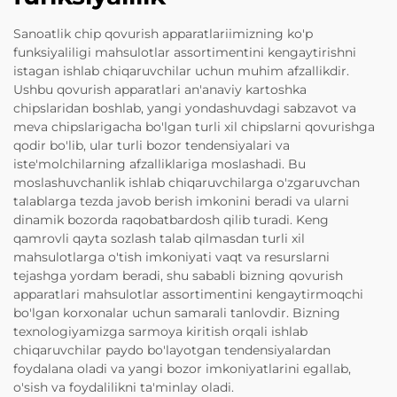
Sanoatlik chip qovurish apparatlariimizning ko'p
funksiyaliligi mahsulotlar assortimentini kengaytirishni
istagan ishlab chiqaruvchilar uchun muhim afzallikdir.
Ushbu qovurish apparatlari an'anaviy kartoshka
chipslaridan boshlab, yangi yondashuvdagi sabzavot va
meva chipslarigacha bo'lgan turli xil chipslarni qovurishga
qodir bo'lib, ular turli bozor tendensiyalari va
iste'molchilarning afzalliklariga moslashadi. Bu
moslashuvchanlik ishlab chiqaruvchilarga o'zgaruvchan
talablarga tezda javob berish imkonini beradi va ularni
dinamik bozorda raqobatbardosh qilib turadi. Keng
qamrovli qayta sozlash talab qilmasdan turli xil
mahsulotlarga o'tish imkoniyati vaqt va resurslarni
tejashga yordam beradi, shu sababli bizning qovurish
apparatlari mahsulotlar assortimentini kengaytirmoqchi
bo'lgan korxonalar uchun samarali tanlovdir. Bizning
texnologiyamizga sarmoya kiritish orqali ishlab
chiqaruvchilar paydo bo'layotgan tendensiyalardan
foydalana oladi va yangi bozor imkoniyatlarini egallab,
o'sish va foydalilikni ta'minlay oladi.