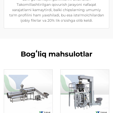
Takomillashtirilgan qovurish jarayoni nafaqat
xarajatlarni kamaytirdi, balki chipslarning umumiy
ta'm profilini ham yaxshiladi, bu esa iste'molchilardan
ijobiy fikrlar va 20% lik o'sishga olib keldi.
Bogʻliq mahsulotlar