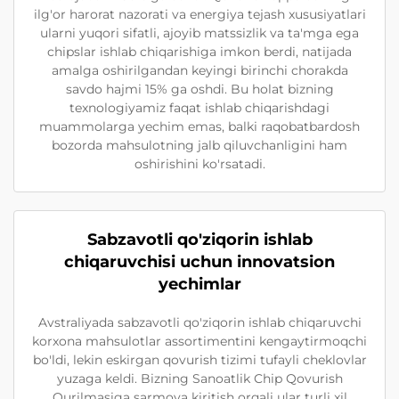
ilg'or harorat nazorati va energiya tejash xususiyatlari
ularni yuqori sifatli, ajoyib matssizlik va ta'mga ega
chipslar ishlab chiqarishiga imkon berdi, natijada
amalga oshirilgandan keyingi birinchi chorakda
savdo hajmi 15% ga oshdi. Bu holat bizning
texnologiyamiz faqat ishlab chiqarishdagi
muammolarga yechim emas, balki raqobatbardosh
bozorda mahsulotning jalb qiluvchanligini ham
oshirishini ko'rsatadi.
Sabzavotli qo'ziqorin ishlab
chiqaruvchisi uchun innovatsion
yechimlar
Avstraliyada sabzavotli qo'ziqorin ishlab chiqaruvchi
korxona mahsulotlar assortimentini kengaytirmoqchi
bo'ldi, lekin eskirgan qovurish tizimi tufayli cheklovlar
yuzaga keldi. Bizning Sanoatlik Chip Qovurish
Qurilmasiga sarmoya kiritish orqali ular turli xil