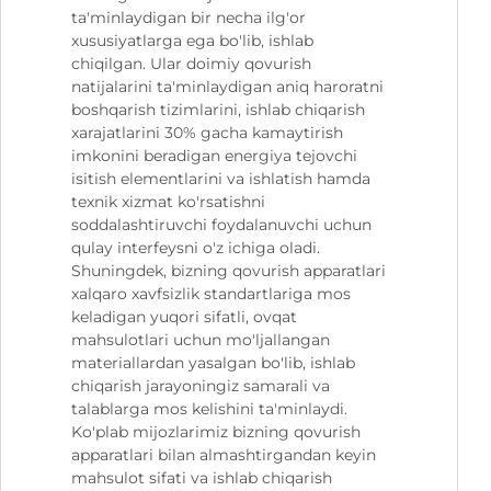
ta'minlaydigan bir necha ilg'or
xususiyatlarga ega bo'lib, ishlab
chiqilgan. Ular doimiy qovurish
natijalarini ta'minlaydigan aniq haroratni
boshqarish tizimlarini, ishlab chiqarish
xarajatlarini 30% gacha kamaytirish
imkonini beradigan energiya tejovchi
isitish elementlarini va ishlatish hamda
texnik xizmat ko'rsatishni
soddalashtiruvchi foydalanuvchi uchun
qulay interfeysni o'z ichiga oladi.
Shuningdek, bizning qovurish apparatlari
xalqaro xavfsizlik standartlariga mos
keladigan yuqori sifatli, ovqat
mahsulotlari uchun mo'ljallangan
materiallardan yasalgan bo'lib, ishlab
chiqarish jarayoningiz samarali va
talablarga mos kelishini ta'minlaydi.
Ko'plab mijozlarimiz bizning qovurish
apparatlari bilan almashtirgandan keyin
mahsulot sifati va ishlab chiqarish