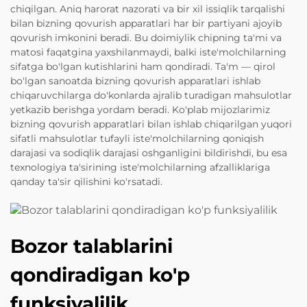
chiqilgan. Aniq harorat nazorati va bir xil issiqlik tarqalishi
bilan bizning qovurish apparatlari har bir partiyani ajoyib
qovurish imkonini beradi. Bu doimiylik chipning ta'mi va
matosi faqatgina yaxshilanmaydi, balki iste'molchilarning
sifatga bo'lgan kutishlarini ham qondiradi. Ta'm — qirol
bo'lgan sanoatda bizning qovurish apparatlari ishlab
chiqaruvchilarga do'konlarda ajralib turadigan mahsulotlar
yetkazib berishga yordam beradi. Ko'plab mijozlarimiz
bizning qovurish apparatlari bilan ishlab chiqarilgan yuqori
sifatli mahsulotlar tufayli iste'molchilarning qoniqish
darajasi va sodiqlik darajasi oshganligini bildirishdi, bu esa
texnologiya ta'sirining iste'molchilarning afzalliklariga
qanday ta'sir qilishini ko'rsatadi.
Bozor talablarini
qondiradigan ko'p
funksiyalilik