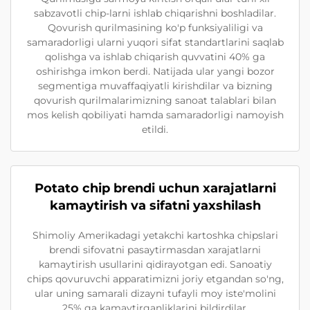
sabzavotli chip-larni ishlab chiqarishni boshladilar.
Qovurish qurilmasining ko'p funksiyaliligi va
samaradorligi ularni yuqori sifat standartlarini saqlab
qolishga va ishlab chiqarish quvvatini 40% ga
oshirishga imkon berdi. Natijada ular yangi bozor
segmentiga muvaffaqiyatli kirishdilar va bizning
qovurish qurilmalarimizning sanoat talablari bilan
mos kelish qobiliyati hamda samaradorligi namoyish
etildi.
Potato chip brendi uchun xarajatlarni
kamaytirish va sifatni yaxshilash
Shimoliy Amerikadagi yetakchi kartoshka chipslari
brendi sifovatni pasaytirmasdan xarajatlarni
kamaytirish usullarini qidirayotgan edi. Sanoatiy
chips qovuruvchi apparatimizni joriy etgandan so'ng,
ular uning samarali dizayni tufayli moy iste'molini
25% ga kamaytirganliklarini bildirdilar.