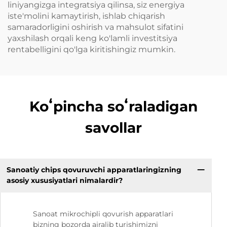
liniyangizga integratsiya qilinsa, siz energiya
iste'molini kamaytirish, ishlab chiqarish
samaradorligini oshirish va mahsulot sifatini
yaxshilash orqali keng ko'lamli investitsiya
rentabelligini qo'lga kiritishingiz mumkin.
Koʻpincha soʻraladigan
savollar
Sanoatiy chips qovuruvchi apparatlaringizning
asosiy xususiyatlari nimalardir?
Sanoat mikrochipli qovurish apparatlari
bizning bozorda ajralib turishimizni