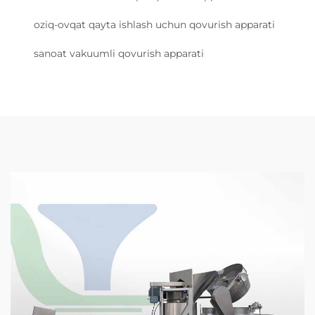
oziq-ovqat qayta ishlash uchun qovurish apparati
sanoat vakuumli qovurish apparati