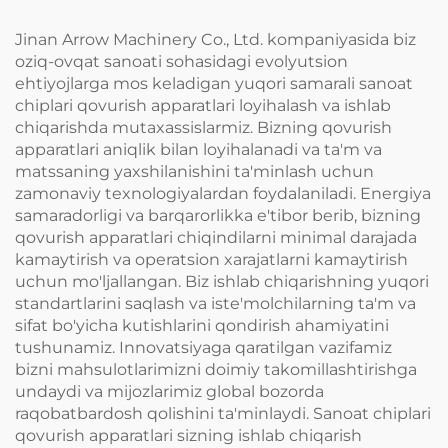
Jinan Arrow Machinery Co., Ltd. kompaniyasida biz
oziq-ovqat sanoati sohasidagi evolyutsion
ehtiyojlarga mos keladigan yuqori samarali sanoat
chiplari qovurish apparatlari loyihalash va ishlab
chiqarishda mutaxassislarmiz. Bizning qovurish
apparatlari aniqlik bilan loyihalanadi va ta'm va
matssaning yaxshilanishini ta'minlash uchun
zamonaviy texnologiyalardan foydalaniladi. Energiya
samaradorligi va barqarorlikka e'tibor berib, bizning
qovurish apparatlari chiqindilarni minimal darajada
kamaytirish va operatsion xarajatlarni kamaytirish
uchun mo'ljallangan. Biz ishlab chiqarishning yuqori
standartlarini saqlash va iste'molchilarning ta'm va
sifat bo'yicha kutishlarini qondirish ahamiyatini
tushunamiz. Innovatsiyaga qaratilgan vazifamiz
bizni mahsulotlarimizni doimiy takomillashtirishga
undaydi va mijozlarimiz global bozorda
raqobatbardosh qolishini ta'minlaydi. Sanoat chiplari
qovurish apparatlari sizning ishlab chiqarish