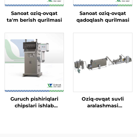
Sanoat oziq-ovqat
Sanoat oziq-ovqat
ta'm berish qurilmasi
qadoqlash qurilmasi
Guruch pishiriqlari
Oziq-ovqat suvli
chipslari ishlab
aralashmasi
chiqarish liniyasi
(nutritsiya) chaqaloq
suvli aralashmasi
ishlab chiqarish
liniyasi