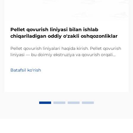
Pellet qovurish liniyasi bilan ishlab
chiqariladigan oddiy o'zakli oshqozonliklar
Pellet qovurish liniyalari haqida kirish. Pellet qovurish
liniyasi — bu doimiy ekstruziya va qovurish orqali
o'zakli xom ashyolarni qo'pol, pufakli
oshqozonliklarga aylantiruvchi sanoat tizimidir.
Batafsil ko'rish
An'anaviy partiyaviy qovurishdan farqli o'laroq, bu
avtomatlashtirilgan jarayon...