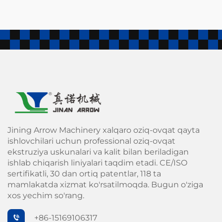
Jining Arrow Machinery xalqaro oziq-ovqat qayta
ishlovchilari uchun professional oziq-ovqat
ekstruziya uskunalari va kalit bilan beriladigan
ishlab chiqarish liniyalari taqdim etadi. CE/ISO
sertifikatli, 30 dan ortiq patentlar, 118 ta
mamlakatda xizmat ko'rsatilmoqda. Bugun o'ziga
xos yechim so'rang.
+86-15169106317