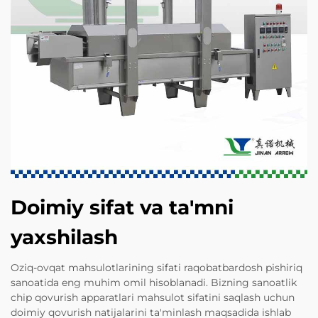
Doimiy sifat va ta'mni
yaxshilash
Oziq-ovqat mahsulotlarining sifati raqobatbardosh pishiriq
sanoatida eng muhim omil hisoblanadi. Bizning sanoatlik
chip qovurish apparatlari mahsulot sifatini saqlash uchun
doimiy qovurish natijalarini ta'minlash maqsadida ishlab