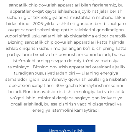
sanoatlik chip qovurish apparatlari bilan faxrlanamiz, bu
apparatlar ovqat qayta ishlashda ajoyib natijalar berish
uchun ilgʻor texnologiyalar va mustahkam muhandislikni
birlashtiradi. 2006-yilda tashkil etilganidan beri biz xalqaro
ovqat sanoati sohasining qattiq talablarini qondiradigan
yuqori sifatli uskunalarni ishlab chiqarishga e'tibor qaratdik.
Bizning sanoatlik chip qovurish apparatlari katta hajmda
ishlab chiqarish uchun moʻljallangan boʻlib, chipning katta
partiyalarini bir xil va tez qovurish imkonini beradi, bu esa
iste'molchilarning sevgan doimiy ta'mi va matosiya
ta'minlaydi. Bizning qovurish apparatlari orasidagi ajralib
turadigan xususiyatlardan biri — ularning energiya
samaradorligidir; bu anʼanaviy qovurish usullariga nisbatan
operatsion xarajatlarni 30% gacha kamaytirish imkonini
beradi. Buni innovatsion isitish texnologiyalari va issiqlik
yoʻqotilishini minimal darajada saqlaydigan izolyatsiya
orqali erishiladi, bu esa pishirish vaqtini qisqartiradi va
energiya iste'molini kamaytiradi.
Narx so'rovi olish