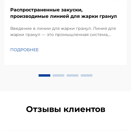
Распространенные закуски,
производимые линией для жарки гранул
Введение в линии для жарки гранул. Линия для
жарки гранул — это промышленная система,
которая преобразует сырьё на основе крахмала в
хрустящие, пышные закуски посредством
ПОДРОБНЕЕ
непрерывной экструзии и жарки. В отличие от
традиционной порционной жарки, этот
автоматизированный процесс им...
Отзывы клиентов