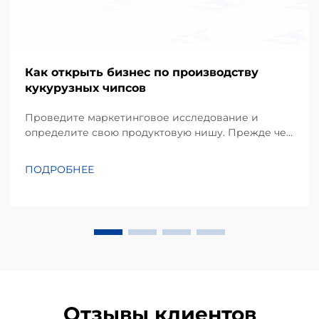
Как открыть бизнес по производству
кукурузных чипсов
Проведите маркетинговое исследование и
определите свою продуктовую нишу. Прежде чем
инвестировать в оборудование, успешный проект
начинается с детального понимания
ПОДРОБНЕЕ
предпочтений местных потребителей.
Кукурузные чипсы, производимые в основном из
кукурузной муки или масы, занимают
значительную долю...
Отзывы клиентов