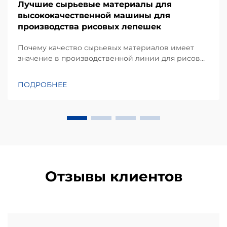
Лучшие сырьевые материалы для
высококачественной машины для
производства рисовых лепешек
Почему качество сырьевых материалов имеет
значение в производственной линии для рисовых
лепешек. Согласно моему опыту работы над
проектами оборудования для переработки
ПОДРОБНЕЕ
закусок, одним из наиболее недооцениваемых
факторов, влияющих на стабильность выхода
продукции, является не только сама машина, но и
качество...
Отзывы клиентов