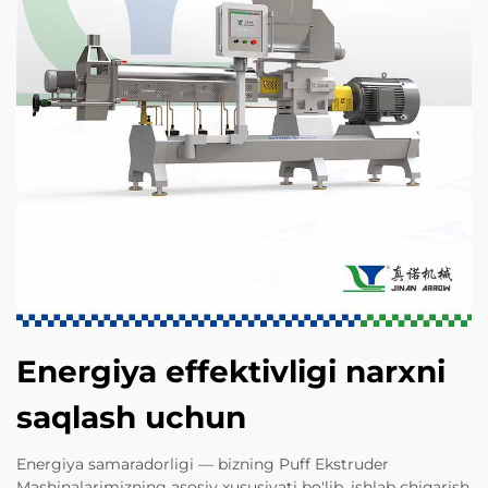
Energiya effektivligi narxni
saqlash uchun
Energiya samaradorligi — bizning Puff Ekstruder
Mashinalarimizning asosiy xususiyati bo'lib, ishlab chiqarish