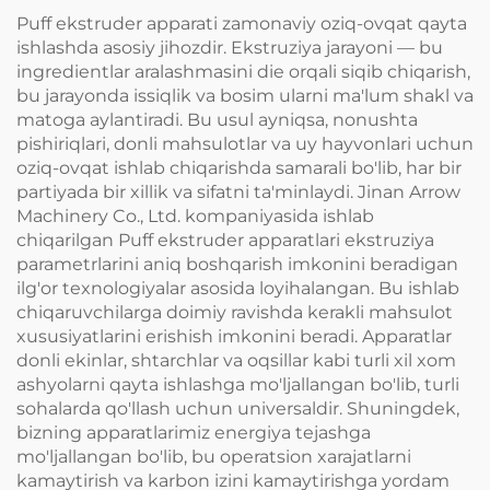
Puff ekstruder apparati zamonaviy oziq-ovqat qayta
ishlashda asosiy jihozdir. Ekstruziya jarayoni — bu
ingredientlar aralashmasini die orqali siqib chiqarish,
bu jarayonda issiqlik va bosim ularni ma'lum shakl va
matoga aylantiradi. Bu usul ayniqsa, nonushta
pishiriqlari, donli mahsulotlar va uy hayvonlari uchun
oziq-ovqat ishlab chiqarishda samarali bo'lib, har bir
partiyada bir xillik va sifatni ta'minlaydi. Jinan Arrow
Machinery Co., Ltd. kompaniyasida ishlab
chiqarilgan Puff ekstruder apparatlari ekstruziya
parametrlarini aniq boshqarish imkonini beradigan
ilg'or texnologiyalar asosida loyihalangan. Bu ishlab
chiqaruvchilarga doimiy ravishda kerakli mahsulot
xususiyatlarini erishish imkonini beradi. Apparatlar
donli ekinlar, shtarchlar va oqsillar kabi turli xil xom
ashyolarni qayta ishlashga mo'ljallangan bo'lib, turli
sohalarda qo'llash uchun universaldir. Shuningdek,
bizning apparatlarimiz energiya tejashga
mo'ljallangan bo'lib, bu operatsion xarajatlarni
kamaytirish va karbon izini kamaytirishga yordam