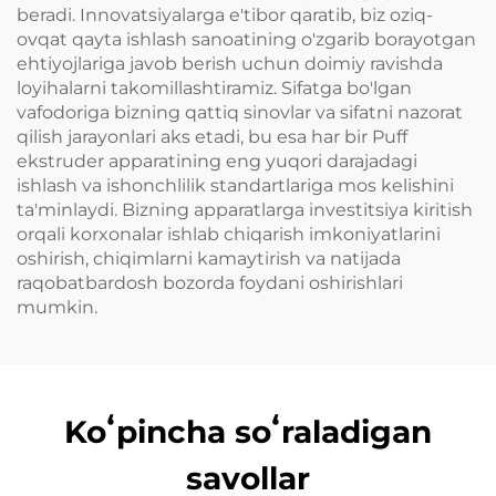
beradi. Innovatsiyalarga e'tibor qaratib, biz oziq-
ovqat qayta ishlash sanoatining o'zgarib borayotgan
ehtiyojlariga javob berish uchun doimiy ravishda
loyihalarni takomillashtiramiz. Sifatga bo'lgan
vafodoriga bizning qattiq sinovlar va sifatni nazorat
qilish jarayonlari aks etadi, bu esa har bir Puff
ekstruder apparatining eng yuqori darajadagi
ishlash va ishonchlilik standartlariga mos kelishini
ta'minlaydi. Bizning apparatlarga investitsiya kiritish
orqali korxonalar ishlab chiqarish imkoniyatlarini
oshirish, chiqimlarni kamaytirish va natijada
raqobatbardosh bozorda foydani oshirishlari
mumkin.
Koʻpincha soʻraladigan
savollar