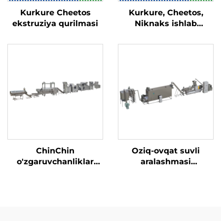
Kurkure Cheetos
Kurkure, Cheetos,
ekstruziya qurilmasi
Niknaks ishlab
chiqarish liniyasi
ChinChin
Oziq-ovqat suvli
o'zgaruvchanliklar
aralashmasi
ishlab chiqarish
(nutritsiya) chaqaloq
liniyasi
suvli aralashmasi
ishlab chiqarish
liniyasi