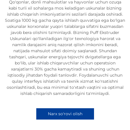
Qo'qonlar, donli mahsulotlar va hayvonlar uchun ozuqa
kabi turli xil sohalarga mos keladigan uskunalar bizning
ishlab chiqarish imkoniyatlarini sezilarli darajada oshiradi.
Soatiga 1000 kg gacha qayta ishlash quvvatiga ega bo'lgan
uskunalar korxonalar yuqori talablarga sifatni buzmasdan
javob bera olishini ta'minlaydi. Bizning Puff Ekstruder
Uskunalari qo'llaniladigan ilg'or texnologiya harorat va
namlik darajasini aniq nazorat qilish imkonini beradi,
natijada mahsulot sifati doimiy saqlanadi. Shundan
tashqari, uskunalar energiya tejovchi dvigatellarga ega
bo'lib, ular ishlab chiqaruvchilar uchun operatsion
xarajatlarni 30% gacha kamaytiradi va shuning uchun
iqtisodiy jihatdan foydali tanlovdir. Foydalanuvchi uchun
qulay interfeys ishlatish va texnik xizmat ko'rsatishni
osonlashtiradi, bu esa minimal to'xtash vaqtini va optimal
ishlab chiqarish samaradorligini ta'minlaydi.
Narx so'rovi olish