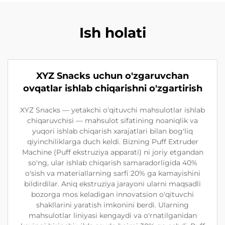
Ish holati
XYZ Snacks uchun o'zgaruvchan
ovqatlar ishlab chiqarishni o'zgartirish
XYZ Snacks — yetakchi o'qituvchi mahsulotlar ishlab
chiqaruvchisi — mahsulot sifatining noaniqlik va
yuqori ishlab chiqarish xarajatlari bilan bog'liq
qiyinchiliklarga duch keldi. Bizning Puff Extruder
Machine (Puff ekstruziya apparati) ni joriy etgandan
so'ng, ular ishlab chiqarish samaradorligida 40%
o'sish va materiallarning sarfi 20% ga kamayishini
bildirdilar. Aniq ekstruziya jarayoni ularni maqsadli
bozorga mos keladigan innovatsion o'qituvchi
shakllarini yaratish imkonini berdi. Ularning
mahsulotlar liniyasi kengaydi va o'rnatilganidan