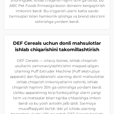
Shuningdek, ishlab chiqarish hajmi 50% ga oshdi, bu
ABC Pet Foods firmasiga bozor doirasini kengaytirish
imkonini berdi. Bu o'zgarish ularni katta savdo
tarmoqlari bilan hamkorlik qilishga va brend obro'sini
oshirishga yordam berdi.
DEF Cereals uchun donli mahsulotlar
ishlab chiqarishini takomillashtirish
DEF Cereals — oilaviy biznes, ishlab chiqarish
usullarini zamonaviylashtirishni maqsad qilgan.
Ularning Puff Extruder Machine (Puff ekstruziya
apparati) dan foydalanishi ularning donli mahsulotlar
ishlab chiqarish imkoniyatlarini oshirib, ishlab
chiqarish hajmini 35% ga oshirishga yordam berdi.
Ushbu apparatning ko'p funksiyaliligi ularni yangi
ta'm va matssalar bilan tajriba o'tkazishga imkon
berdi va bu yosh avlodni jalb qildi. Sarmoya
muvaffaqiyatli bo'ldi: ikki yil ichida ularning
bozordagi ulushi 40% ga oshdi. DEF Cereals hozirda