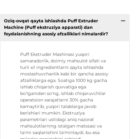
Oziq-ovqat qayta ishlashda Puff Extruder
Machine (Puff ekstruziya apparati) dan
foydalanishning asosiy afzalliklari nimalardir?
Puff Ekstruder Mashinasi yuqori
samaradorlik, doimiy mahsulot sifati va
turli xil ingredientlarni qayta ishlashda
moslashuvchanlik kabi bir qancha asosiy
afzalliklarga ega. Soatiga 1000 kg gacha
ishlab chiqarish quvvatiga ega
bo'lganidan so'ng, ishlab chiqaruvchilar
operatsion xarajatlarni 30% gacha
kamaytirib, yuqori talablarga javob
berishlari mumkin. Ekstruziya
parametrlari ustidagi aniq nazorat
mahsulotlarning istalgan matssasi va
ta'mi saqlanishini ta'minlaydi, bu esa
mijozlar qoniqishini oshiradi.