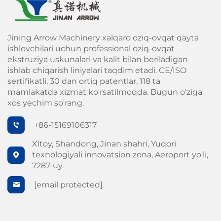
Jining Arrow Machinery xalqaro oziq-ovqat qayta
ishlovchilari uchun professional oziq-ovqat
ekstruziya uskunalari va kalit bilan beriladigan
ishlab chiqarish liniyalari taqdim etadi. CE/ISO
sertifikatli, 30 dan ortiq patentlar, 118 ta
mamlakatda xizmat ko'rsatilmoqda. Bugun o'ziga
xos yechim so'rang.
+86-15169106317
Xitoy, Shandong, Jinan shahri, Yuqori
texnologiyali innovatsion zona, Aeroport yo'li,
7287-uy.
[email protected]