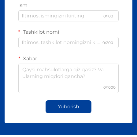
Ism
0/100
Tashkilot nomi
0/200
Xabar
0/1000
Yuborish