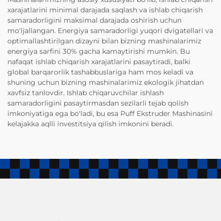
xarajatlarini minimal darajada saqlash va ishlab chiqarish
samaradorligini maksimal darajada oshirish uchun
mo'ljallangan. Energiya samaradorligi yuqori dvigatellari va
optimallashtirilgan dizayni bilan bizning mashinalarimiz
energiya sarfini 30% gacha kamaytirishi mumkin. Bu
nafaqat ishlab chiqarish xarajatlarini pasaytiradi, balki
global barqarorlik tashabbuslariga ham mos keladi va
shuning uchun bizning mashinalarimiz ekologik jihatdan
xavfsiz tanlovdir. Ishlab chiqaruvchilar ishlash
samaradorligini pasaytirmasdan sezilarli tejab qolish
imkoniyatiga ega bo'ladi, bu esa Puff Ekstruder Mashinasini
kelajakka aqlli investitsiya qilish imkonini beradi.