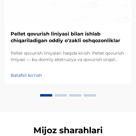
Pellet qovurish liniyasi bilan ishlab
chiqariladigan oddiy o'zakli oshqozonliklar
Pellet qovurish liniyalari haqida kirish. Pellet qovurish
liniyasi — bu doimiy ekstruziya va qovurish orqali
o'zakli xom ashyolarni qo'pol, pufakli
oshqozonliklarga aylantiruvchi sanoat tizimidir.
Batafsil ko'rish
An'anaviy partiyaviy qovurishdan farqli o'laroq, bu
avtomatlashtirilgan jarayon...
Mijoz sharahlari