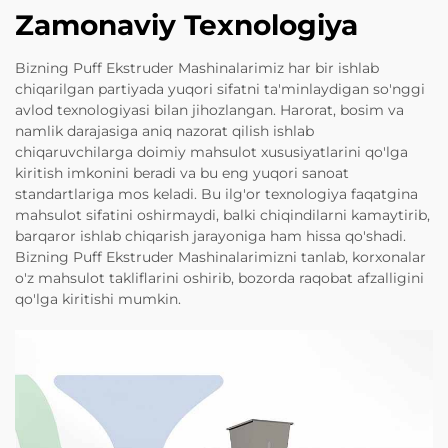
Zamonaviy Texnologiya
Bizning Puff Ekstruder Mashinalarimiz har bir ishlab
chiqarilgan partiyada yuqori sifatni ta'minlaydigan so'nggi
avlod texnologiyasi bilan jihozlangan. Harorat, bosim va
namlik darajasiga aniq nazorat qilish ishlab
chiqaruvchilarga doimiy mahsulot xususiyatlarini qo'lga
kiritish imkonini beradi va bu eng yuqori sanoat
standartlariga mos keladi. Bu ilg'or texnologiya faqatgina
mahsulot sifatini oshirmaydi, balki chiqindilarni kamaytirib,
barqaror ishlab chiqarish jarayoniga ham hissa qo'shadi.
Bizning Puff Ekstruder Mashinalarimizni tanlab, korxonalar
o'z mahsulot takliflarini oshirib, bozorda raqobat afzalligini
qo'lga kiritishi mumkin.