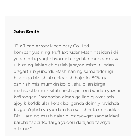
John Smith
“Biz Jinan Arrow Machinery Co., Ltd.
kompaniyasining Puff Extruder Mashinasidan ikki
yildan ortiq vaqt davomida foydalanmoqdamiz va
u bizning ishlab chiqarish jarayonimizni tubdan
o'zgartirib yubordi. Mashinaning samaradorligi
hisobiga biz ishlab chiqarish hajmini 50% ga
oshirishimiz mumkin bo'ldi, shu bilan birga
mahsulotlarimiz sifati hech qachon bundan yaxshi
bo'lmagan. Jamoadan olgan qo'llab-quvvatlash
ajoyib bo'ldi: ular kerak bo'lganda doimiy ravishda
bizga o'qitish va yordam ko'rsatishni ta'minladilar.
Biz ularning mashinalarini oziq-ovqat sanoatidagi
barcha tadbirkorlarga yuqori darajada tavsiya
qilamiz.”