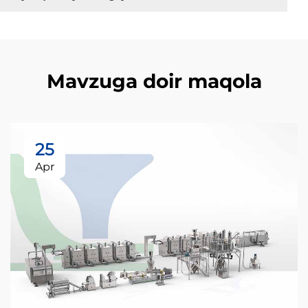
Mavzuga doir maqola
25
Apr