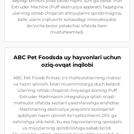
keyingi birinchi yilda savdo hajmi 30% ga oshdi. Puff
Extruder Machine (Puff ekstruziya apparati) faqatgina
ularning ishlab chiqarish ehtiyojlarini qondirmagina,
balki ularni o'qituvchi sohasidagi innovatsiyalar
bo'yicha bozor yetakchisi sifatida ham
mustahkamladi.
ABC Pet Foodsda uy hayvonlari uchun
oziq-ovqat inqilobi
ABC Pet Foods firmasi o'z mahsulotlarining matosi
va hazm qilinishi bilan muammolarga duch kelardi.
Ularning ishlab chiqarish liniyasiga bizning Puff
Extruder Mashinasini integratsiya qilish orqali
mahsulot sifatida sezilarli yaxshilanishga erishdilar.
Mashinaning ekstruziya jarayonini boshqarish
qobiliyati hazm qilinish ko'rsatkichlarini 25% ga
oshirishga olib keldi, bu esa hayvonlarning qoniqishi
va mijozlarning qondirilishiga sabab bo'ldi.