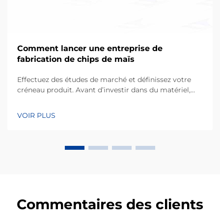
Comment lancer une entreprise de
fabrication de chips de maïs
Effectuez des études de marché et définissez votre
créneau produit. Avant d’investir dans du matériel,
toute entreprise à succès commence par une
compréhension fine des préférences des
VOIR PLUS
consommateurs locaux. Les chips de maïs, fabriquées
principalement à partir de farine de maïs ou de masa,
occupent une part considérable de…
Commentaires des clients