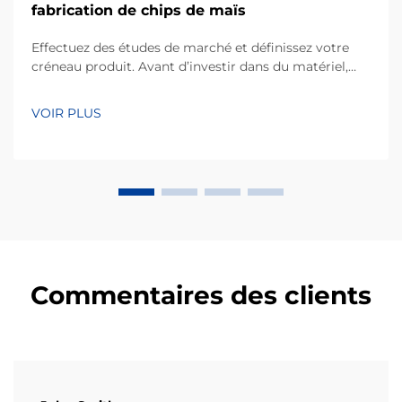
fabrication de chips de maïs
Effectuez des études de marché et définissez votre
créneau produit. Avant d’investir dans du matériel,
toute entreprise à succès commence par une
compréhension fine des préférences des
VOIR PLUS
consommateurs locaux. Les chips de maïs, fabriquées
principalement à partir de farine de maïs ou de masa,
occupent une part considérable de…
Commentaires des clients