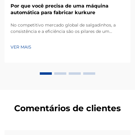
Por que você precisa de uma máquina
automática para fabricar kurkure
No competitivo mercado global de salgadinhos, a
consistência e a eficiência são os pilares de um
negócio bem-sucedido de fabricação. Kurkure, um
popular tipo de salgadinho extrusado à base de milho,
VER MAIS
conhecido por sua forma irregular única e textura
crocante, exige equipamentos especializados...
Comentários de clientes