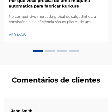
Por que você precisa de uma máquina
automática para fabricar kurkure
No competitivo mercado global de salgadinhos, a
consistência e a eficiência são os pilares de um
negócio bem-sucedido de fabricação. Kurkure, um
popular tipo de salgadinho extrusado à base de milho,
VER MAIS
conhecido por sua forma irregular única e textura
crocante, exige equipamentos especializados...
Comentários de clientes
John Smith