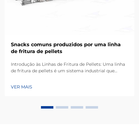
Snacks comuns produzidos por uma linha
de fritura de pellets
Introdução às Linhas de Fritura de Pellets: Uma linha
de fritura de pellets é um sistema industrial que
transforma matérias-primas à base de amido em
snacks crocantes e expandidos por meio de extrusão
VER MAIS
contínua e fritura. Ao contrário da fritura tradicional
em lotes, este processo automatizado...