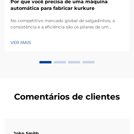
Por que você precisa de uma máquina
automática para fabricar kurkure
No competitivo mercado global de salgadinhos, a
consistência e a eficiência são os pilares de um
negócio bem-sucedido de fabricação. Kurkure, um
popular tipo de salgadinho extrusado à base de milho,
VER MAIS
conhecido por sua forma irregular única e textura
crocante, exige equipamentos especializados...
Comentários de clientes
John Smith