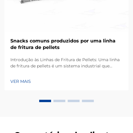
Snacks comuns produzidos por uma linha
de fritura de pellets
Introdução às Linhas de Fritura de Pellets: Uma linha
de fritura de pellets é um sistema industrial que
transforma matérias-primas à base de amido em
snacks crocantes e expandidos por meio de extrusão
VER MAIS
contínua e fritura. Ao contrário da fritura tradicional
em lotes, este processo automatizado...