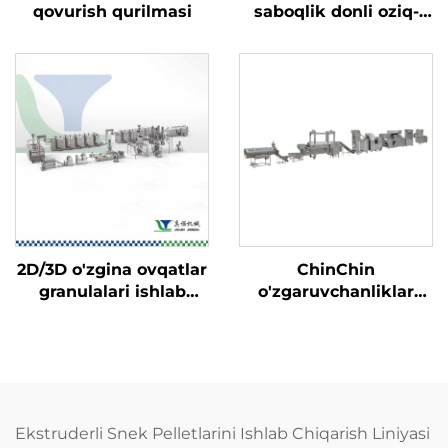
qovurish qurilmasi
saboqlik donli oziq-
ovqatlari ishlab
chiqarish liniyasi
2D/3D o'zgina ovqatlar
ChinChin
granulalari ishlab
o'zgaruvchanliklar
chiqarish liniyasi
ishlab chiqarish
liniyasi
Ekstruderli Snek Pelletlarini Ishlab Chiqarish Liniyasi