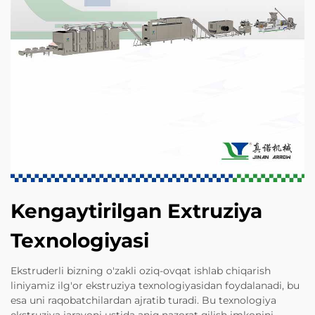
Kengaytirilgan Extruziya
Texnologiyasi
Ekstruderli bizning o'zakli oziq-ovqat ishlab chiqarish
liniyamiz ilg'or ekstruziya texnologiyasidan foydalanadi, bu
esa uni raqobatchilardan ajratib turadi. Bu texnologiya
ekstruziya jarayoni ustida aniq nazorat qilish imkonini