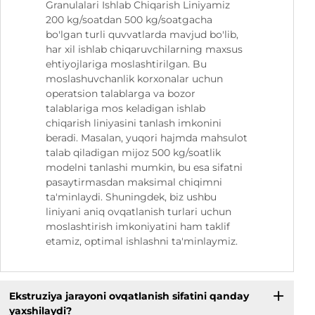
Granulalari Ishlab Chiqarish Liniyamiz
200 kg/soatdan 500 kg/soatgacha
bo'lgan turli quvvatlarda mavjud bo'lib,
har xil ishlab chiqaruvchilarning maxsus
ehtiyojlariga moslashtirilgan. Bu
moslashuvchanlik korxonalar uchun
operatsion talablarga va bozor
talablariga mos keladigan ishlab
chiqarish liniyasini tanlash imkonini
beradi. Masalan, yuqori hajmda mahsulot
talab qiladigan mijoz 500 kg/soatlik
modelni tanlashi mumkin, bu esa sifatni
pasaytirmasdan maksimal chiqimni
ta'minlaydi. Shuningdek, biz ushbu
liniyani aniq ovqatlanish turlari uchun
moslashtirish imkoniyatini ham taklif
etamiz, optimal ishlashni ta'minlaymiz.
Ekstruziya jarayoni ovqatlanish sifatini qanday
yaxshilaydi?