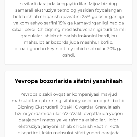
sezilarli darajada kengaytirdilar. Mijoz bizning
samarali ekstruziya texnologiyasidan foydalangan
holda ishlab chiqarish quvvatini 25% ga oshirganligi
va xom ashyo sarfini 15% ga kamaytirganligi haqida
xabar berdi. Chiziqning moslashuvchanligi turli ta'mli
granulalar ishlab chiqarish imkonini berdi, bu
mahsulotlar bozorda juda mashhur bo'lib,
o'rnatilgandan keyin olti oy ichida sotuvlar 30% ga
oshdi.
Yevropa bozorlarida sifatni yaxshilash
Yevropa o'zakli ovqatlar kompaniyasi mavjud
mahsulotlar qatorining sifatini yaxshilamoqchi bo'ldi.
Bizning Ekstruderli O'zakli Ovqatlar Granulalash
Tizimi yordamida ular o'z o'zakli ovqatlarida yuqori
darajadagi matssiya va ta'mga erishdilar. Ilg'or
ekstruziya jarayoni ishlab chiqarish vaqtini 40%
qisqartirdi, lekin mahsulot sifati yuqori darajada