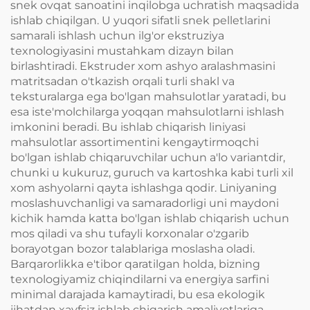
snek ovqat sanoatini inqilobga uchratish maqsadida
ishlab chiqilgan. U yuqori sifatli snek pelletlarini
samarali ishlash uchun ilg'or ekstruziya
texnologiyasini mustahkam dizayn bilan
birlashtiradi. Ekstruder xom ashyo aralashmasini
matritsadan o'tkazish orqali turli shakl va
teksturalarga ega bo'lgan mahsulotlar yaratadi, bu
esa iste'molchilarga yoqqan mahsulotlarni ishlash
imkonini beradi. Bu ishlab chiqarish liniyasi
mahsulotlar assortimentini kengaytirmoqchi
bo'lgan ishlab chiqaruvchilar uchun a'lo variantdir,
chunki u kukuruz, guruch va kartoshka kabi turli xil
xom ashyolarni qayta ishlashga qodir. Liniyaning
moslashuvchanligi va samaradorligi uni maydoni
kichik hamda katta bo'lgan ishlab chiqarish uchun
mos qiladi va shu tufayli korxonalar o'zgarib
borayotgan bozor talablariga moslasha oladi.
Barqarorlikka e'tibor qaratilgan holda, bizning
texnologiyamiz chiqindilarni va energiya sarfini
minimal darajada kamaytiradi, bu esa ekologik
jihatdan xavfsiz ishlab chiqarish amaliyotlariga