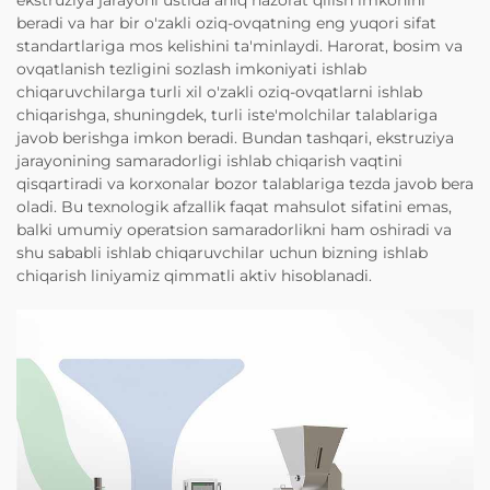
beradi va har bir o'zakli oziq-ovqatning eng yuqori sifat
standartlariga mos kelishini ta'minlaydi. Harorat, bosim va
ovqatlanish tezligini sozlash imkoniyati ishlab
chiqaruvchilarga turli xil o'zakli oziq-ovqatlarni ishlab
chiqarishga, shuningdek, turli iste'molchilar talablariga
javob berishga imkon beradi. Bundan tashqari, ekstruziya
jarayonining samaradorligi ishlab chiqarish vaqtini
qisqartiradi va korxonalar bozor talablariga tezda javob bera
oladi. Bu texnologik afzallik faqat mahsulot sifatini emas,
balki umumiy operatsion samaradorlikni ham oshiradi va
shu sababli ishlab chiqaruvchilar uchun bizning ishlab
chiqarish liniyamiz qimmatli aktiv hisoblanadi.