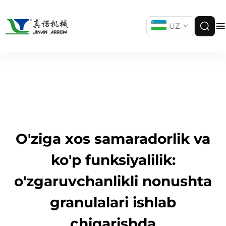
UZ
O'ziga xos samaradorlik va
ko'p funksiyalilik:
o'zgaruvchanlikli nonushta
granulalari ishlab
chiqarishda