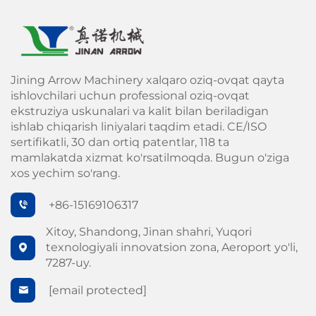
Jining Arrow Machinery xalqaro oziq-ovqat qayta
ishlovchilari uchun professional oziq-ovqat
ekstruziya uskunalari va kalit bilan beriladigan
ishlab chiqarish liniyalari taqdim etadi. CE/ISO
sertifikatli, 30 dan ortiq patentlar, 118 ta
mamlakatda xizmat ko'rsatilmoqda. Bugun o'ziga
xos yechim so'rang.
+86-15169106317
Xitoy, Shandong, Jinan shahri, Yuqori
texnologiyali innovatsion zona, Aeroport yo'li,
7287-uy.
[email protected]