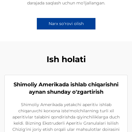
darajada saqlash uchun mo'ljallangan.
Narx so'rovi olish
Ish holati
Shimoliy Amerikada ishlab chiqarishni
aynan shunday o'zgartirish
Shimoliy Amerikada yetakchi aperitiv ishlab
chiqaruvchi korxona iste'molchilarning turli xil
aperitivlar talabini qondirishda qiyinchiliklarga duch
keldi. Bizning Ekstruderli Aperitiv Granulalari Isilish
Chizig'ini joriy etish orqali ular mahsulotlar doirasini