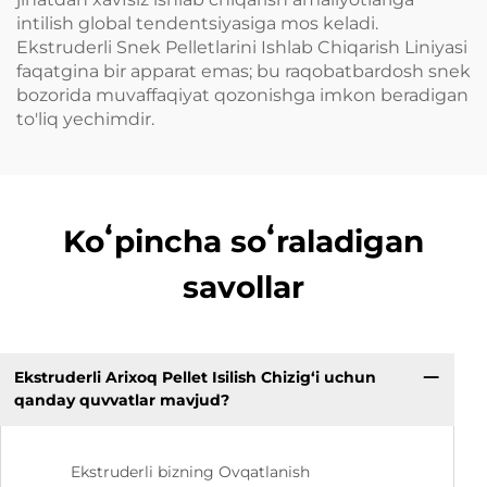
intilish global tendentsiyasiga mos keladi.
Ekstruderli Snek Pelletlarini Ishlab Chiqarish Liniyasi
faqatgina bir apparat emas; bu raqobatbardosh snek
bozorida muvaffaqiyat qozonishga imkon beradigan
to'liq yechimdir.
Koʻpincha soʻraladigan
savollar
Ekstruderli Arixoq Pellet Isilish Chizig‘i uchun
qanday quvvatlar mavjud?
Ekstruderli bizning Ovqatlanish