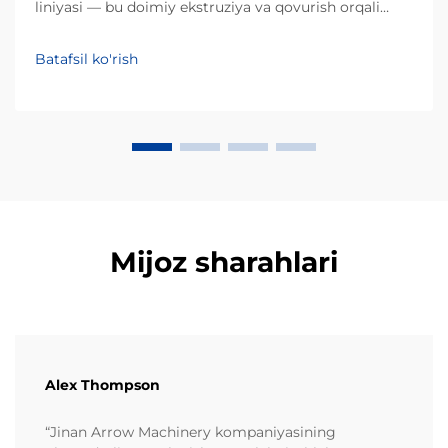
liniyasi — bu doimiy ekstruziya va qovurish orqali
o'zakli xom ashyolarni qo'pol, pufakli
oshqozonliklarga aylantiruvchi sanoat tizimidir.
Batafsil ko'rish
An'anaviy partiyaviy qovurishdan farqli o'laroq, bu
avtomatlashtirilgan jarayon...
Mijoz sharahlari
Alex Thompson
“Jinan Arrow Machinery kompaniyasining