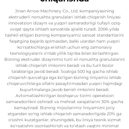
Jinan Arrow Machinery Co., Ltd. kompaniyasining
ekstruderli nonushta granulalari ishlab chiqarish liniyasi
innovatsion dizayni va yuqori samaradorligi tufayli oziq-
ovqat qayta ishlash sanoatida ajralib turadi. 2006-yilda
tashkil etilgan bizning kompaniyamiz sanoat standartlarini
faqatgina bajarib qolmasdan, balki ulardan ham yuqori
ko'rsatkichlarga erishish uchun eng zamonaviy
texnologiyalarni o'nlab yillik tajriba bilan birlashtirgan.
Bizning ekstruder dizaynimiz turli xil nonushta granulalarini
ishlab chiqarish imkonini beradi va bu turli bozor
talablariga javob beradi. Soatiga 500 kg gacha ishlab
chiqarish quvvatiga ega bo'lgan bizning liniyamiz ishlab
chiqaruvchilarga sifatni pasaytirmasdan yuqori hajmdagi
buyurtmalarga javob berish imkonini beradi.
Avtomatlashtirilgan boshqaruv tizimi operatsion
samaradorlikni oshiradi va mehnat xarajatlarini 30% gacha
kamaytiradi. Bizning mijozlarimiz liniyamizni joriy
etgandan so'ng ishlab chiqarish samaradorligida 20% ga
o'sishni kuzatganlar; shuningdek, bu liniya texnik xizmat
ko'rsatishni osonlashtirish va to'xtash vaqtini minimal