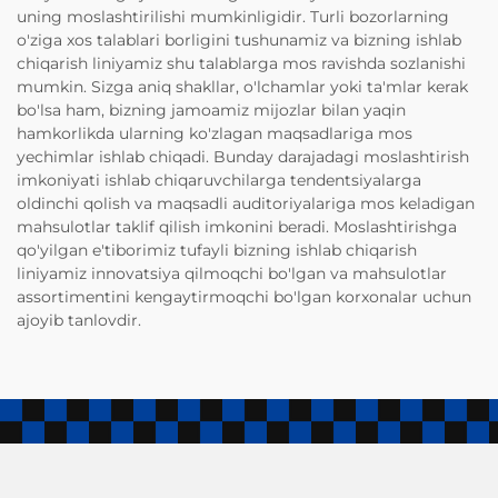
uning moslashtirilishi mumkinligidir. Turli bozorlarning
o'ziga xos talablari borligini tushunamiz va bizning ishlab
chiqarish liniyamiz shu talablarga mos ravishda sozlanishi
mumkin. Sizga aniq shakllar, o'lchamlar yoki ta'mlar kerak
bo'lsa ham, bizning jamoamiz mijozlar bilan yaqin
hamkorlikda ularning ko'zlagan maqsadlariga mos
yechimlar ishlab chiqadi. Bunday darajadagi moslashtirish
imkoniyati ishlab chiqaruvchilarga tendentsiyalarga
oldinchi qolish va maqsadli auditoriyalariga mos keladigan
mahsulotlar taklif qilish imkonini beradi. Moslashtirishga
qo'yilgan e'tiborimiz tufayli bizning ishlab chiqarish
liniyamiz innovatsiya qilmoqchi bo'lgan va mahsulotlar
assortimentini kengaytirmoqchi bo'lgan korxonalar uchun
ajoyib tanlovdir.