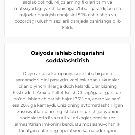
saqlab qolindi. Mijozlarning fikrlari ta'm va
matssiyadagi yaxshilanishga e'tibor qaratdi, bu esa
mijozlar qoniqish darajasini 50% oshirishga va
bozordagi ulushni sezilarli darajada oshirishga olib
keldi.
Osiyoda ishlab chiqarishni
soddalashtirish
Osiyo ariqasi kompaniyasi ishlab chiqarish
samaradorligini pasaytiruvchi eskirgan uskunalar
bilan qiyinchiliklarga duch kelardi. Ular bizning
Ekstruderli Arixoq Pellet Isilish Chizig‘iga o‘tganidan
so‘ng, ishlab chiqarish hajmi 35% ga, energiya sarfi
esa 20% ga kamaydi. Chiziqning avtomatlashtirilgan
xususiyatlari ularning ishlab chiqarish jarayonini
soddalashtirdi va turli xil arixoqlar orasida tez
almashtirish imkonini berdi. Bu moslashuvchanlik
faqatgina ularning operatsion samaradorligini