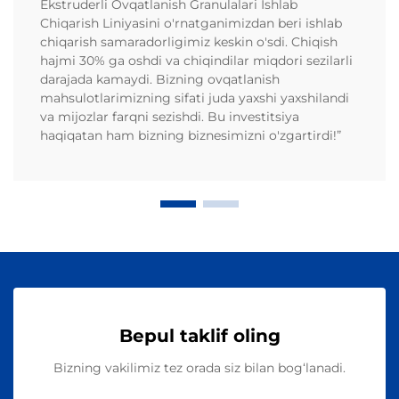
Ekstruderli Ovqatlanish Granulalari Ishlab
Chiqarish Liniyasini o'rnatganimizdan beri ishlab
chiqarish samaradorligimiz keskin o'sdi. Chiqish
hajmi 30% ga oshdi va chiqindilar miqdori sezilarli
darajada kamaydi. Bizning ovqatlanish
mahsulotlarimizning sifati juda yaxshi yaxshilandi
va mijozlar farqni sezishdi. Bu investitsiya
haqiqatan ham bizning biznesimizni o'zgartirdi!”
Bepul taklif oling
Bizning vakilimiz tez orada siz bilan bog‘lanadi.