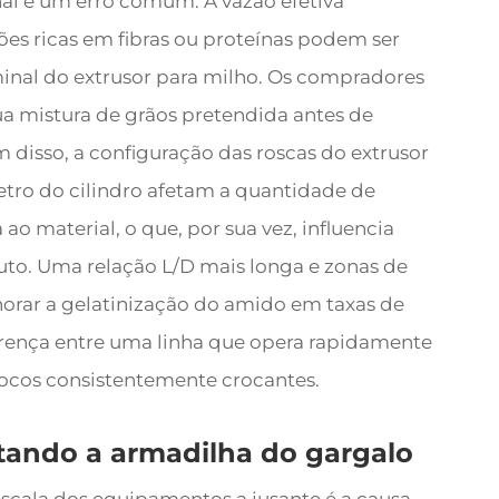
l é um erro comum. A vazão efetiva
es ricas em fibras ou proteínas podem ser
nal do extrusor para milho. Os compradores
ua mistura de grãos pretendida antes de
ém disso, a configuração das roscas do extrusor
etro do cilindro afetam a quantidade de
ao material, o que, por sua vez, influencia
uto. Uma relação L/D mais longa e zonas de
rar a gelatinização do amido em taxas de
erença entre uma linha que opera rapidamente
locos consistentemente crocantes.
tando a armadilha do gargalo