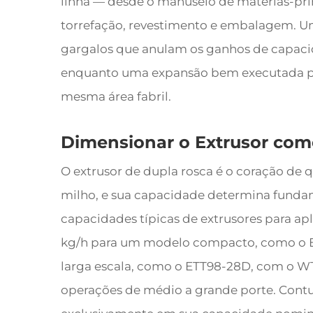
linha — desde o manuseio de matérias-pri
torrefação, revestimento e embalagem. U
gargalos que anulam os ganhos de capaci
enquanto uma expansão bem executada pod
mesma área fabril.
Dimensionar o Extrusor com
O extrusor de dupla rosca é o coração de 
milho, e sua capacidade determina funda
capacidades típicas de extrusores para ap
kg/h para um modelo compacto, como o E
larga escala, como o ETT98-28D, com o WT
operações de médio a grande porte. Contu