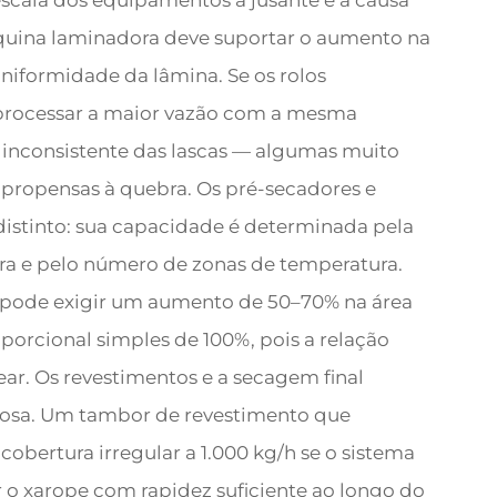
 escala dos equipamentos a jusante é a causa
quina laminadora deve suportar o aumento na
formidade da lâmina. Se os rolos
processar a maior vazão com a mesma
 inconsistente das lascas — algumas muito
e propensas à quebra. Os pré-secadores e
istinto: sua capacidade é determinada pela
eira e pelo número de zonas de temperatura.
 pode exigir um aumento de 50–70% na área
porcional simples de 100%, pois a relação
ar. Os revestimentos e a secagem final
osa. Um tambor de revestimento que
obertura irregular a 1.000 kg/h se o sistema
r o xarope com rapidez suficiente ao longo do