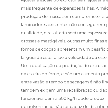
Ajustar a escala do extrusor sem ajustar a
mais frequente de expansões falhas. A má
produção de massa sem comprometer a uni
laminadores existentes não conseguirem 
qualidade, o resultado será uma espessura
grossas e mastigáveis, outras muito finas 
fornos de cocção apresentam um desafio d
largura da esteira, pela velocidade da est
Uma duplicação da produção do extrusor
da esteira do forno, e não um aumento pro
entre vazão e tempo de secagem é não line
também exigem uma recalibração cuidad
funcionava bem a 500 kg/h pode produzir c
de pulverização não for capaz de distribui