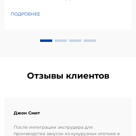
краеугольными камнями успешного
производственного бизнеса. Kurkure —
ПОДРОБНЕЕ
популярный вид экструдированных кукурузных
закусок, известный своей уникальной
неправильной формой и хрустящей текстурой,
требует специализированного п...
Отзывы клиентов
Джон Смит
После интеграции экструдера для
производства закусок из кукурузных хлопьев в