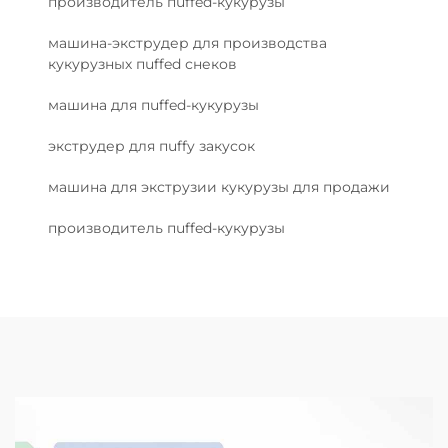
производитель пuffed-кукурузы
машина-экструдер для производства
кукурузных пuffed снеков
машина для пuffed-кукурузы
экструдер для пuffy закусок
машина для экструзии кукурузы для продажи
производитель пuffed-кукурузы