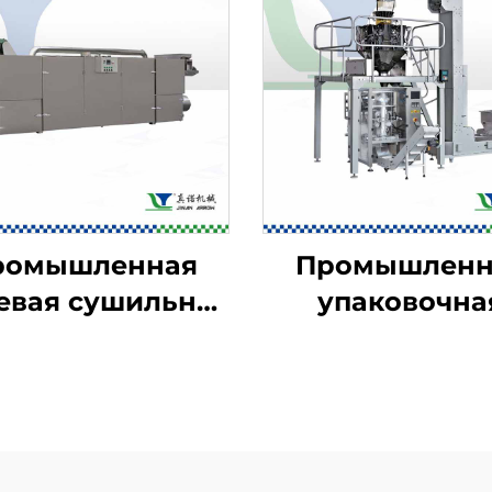
ромышленная
Промышленн
евая сушильная
упаковочна
машина
машина дл
пищевых проду