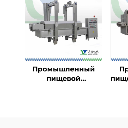
Промышленный
П
пищевой
пищ
фритюрница