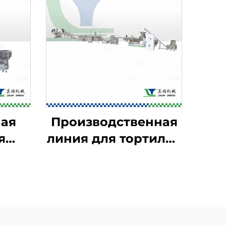
ая
Производственная
я
линия для тортильи
я
Doritos и рожков
ктов
Bugles