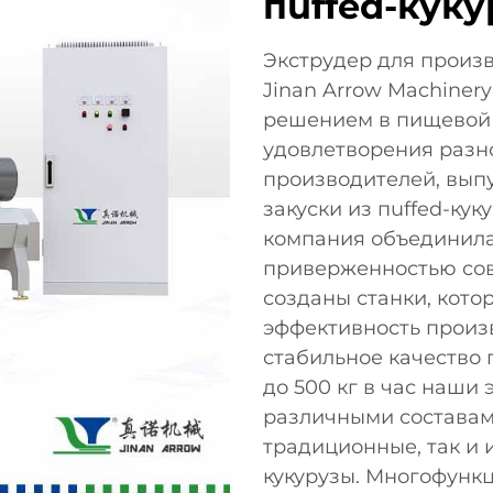
пuffed-кук
Экструдер для произв
Jinan Arrow Machinery
решением в пищевой
удовлетворения разн
производителей, вып
закуски из пuffed-кук
компания объединила
приверженностью сов
созданы станки, кото
эффективность произ
стабильное качество
до 500 кг в час наши
различными составам
традиционные, так и
кукурузы. Многофунк