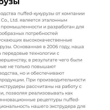
урузы
одства пuffed-кукурузы от компании
 Co., Ltd. является эталонным
 промышленности и разработан для
ообразных потребностей
ускающих высококачественные
урузы. Основанная в 2006 году, наша
 передовые технологии с
ершенству, в результате чего были
рые не только повышают
водства, но и обеспечивают
 продукции. При производительности
 экструдеры рассчитаны на работу с
и, позволяя реализовывать как
 инновационные рецептуры пuffed-
циональность нашего экструдера для