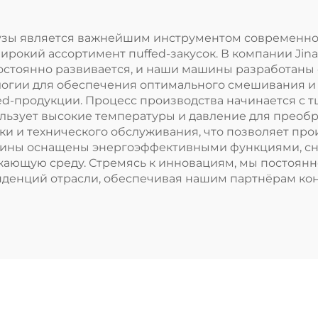
рузы является важнейшим инструментом современног
окий ассортимент пuffed-закусок. В компании Jinan 
стоянно развивается, и наши машины разработаны 
логии для обеспечения оптимального смешивания и
fed-продукции. Процесс производства начинается с 
льзует высокие температуры и давление для преобра
тки и технического обслуживания, что позволяет пр
ашины оснащены энергоэффективными функциями, 
ющую среду. Стремясь к инновациям, мы постоянн
енденций отрасли, обеспечивая нашим партнёрам ко