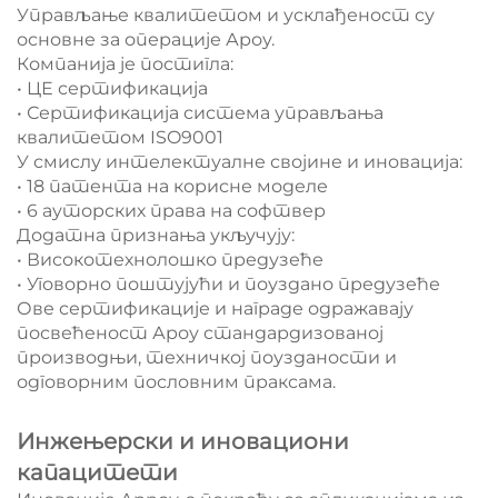
Управљање квалитетом и усклађеност су
основне за операције Ароу.
Компанија је постигла:
• ЦЕ сертификација
• Сертификација система управљања
квалитетом ISO9001
У смислу интелектуалне својине и иновација:
• 18 патента на корисне моделе
• 6 ауторских права на софтвер
Додатна признања укључују:
• Високотехнолошко предузеће
• Уговорно поштујући и поуздано предузеће
Ове сертификације и награде одражавају
посвећеност Ароу стандардизованој
производњи, техничкој поузданости и
одговорним пословним праксама.
Инжењерски и иновациони
капацитети