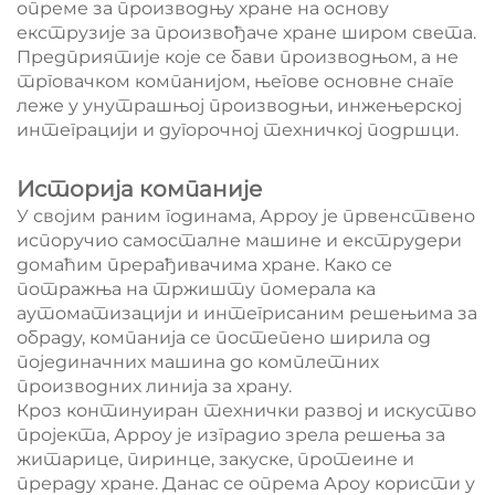
опреме за производњу хране на основу
екструзије за произвођаче хране широм света.
Предприятије које се бави производњом, а не
трговачком компанијом, његове основне снаге
леже у унутрашњој производњи, инжењерској
интеграцији и дугорочној техничкој подршци.
Историја компаније
У својим раним годинама, Арроу је првенствено
испоручио самосталне машине и екструдери
домаћим прерађивачима хране. Како се
потражња на тржишту померала ка
аутоматизацији и интегрисаним решењима за
обраду, компанија се постепено ширила од
појединачних машина до комплетних
производних линија за храну.
Кроз континуиран технички развој и искуство
пројекта, Арроу је изградио зрела решења за
житарице, пиринце, закуске, протеине и
прераду хране. Данас се опрема Ароу користи у