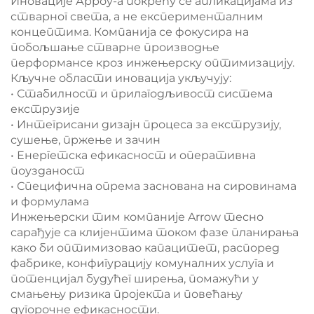
Иновације Арроу-а покрећу се апликацијама из
стварног света, а не експерименталним
концептима. Компанија се фокусира на
побољшање стварне производње
перформансе кроз инжењерску оптимизацију.
Кључне области иновација укључују:
• Стабилност и прилагодљивост система
екструзије
• Интегрисани дизајн процеса за екструзију,
сушење, пржење и зачин
• Енергетска ефикасност и оперативна
поузданост
• Специфична опрема заснована на сировинама
и формулама
Инжењерски тим компаније Arrow тесно
сарађује са клијентима током фазе планирања
како би оптимизовао капацитет, распоред
фабрике, конфигурацију комуналних услуга и
потенцијал будућег ширења, помажући у
смањењу ризика пројекта и повећању
дугорочне ефикасности.