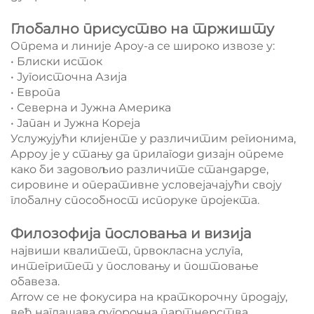
Глобално присуство на тржишту
Опрема и линије Ароу-а се широко извозе у:
• Блиски исток
• Југоисточна Азија
• Европа
• Северна и Јужна Америка
• Јапан и Јужна Кореја
Услужујући клијенте у различитим регионима,
Арроу је у стању да прилагоди дизајн опреме
како би задовољио различите стандарде,
сировине и оперативне условејачајући своју
глобалну способност испоруке пројекта.
Филозофија пословања и визија
највиши квалитет, првокласна услуга,
интегритет у пословању и поштовање
обавеза.
Arrow се не фокусира на краткорочну продају,
већ наглашава дугорочна партнерства,