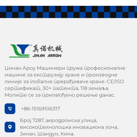
Џинан Ароу Машинери пружа професионалне
машине за екструзију хране и производне
линије за глобалне прерађиваче хране. CE/ISO
сертификат, 30+ патента, 118 земаља.
Молите се за прилагођено решење данас.
+86-15169106317
Број 7287, аеродромска улица,
високотехнолошка иновациона зона,
Јинан, Шандун, Кина.