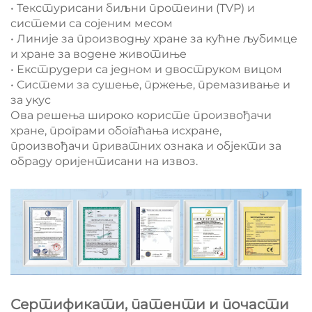
• Текстурисани биљни протеини (TVP) и
системи са сојеним месом
• Линије за производњу хране за кућне љубимце
и хране за водене животиње
• Екструдери са једном и двоструком вицом
• Системи за сушење, пржење, премазивање и
за укус
Ова решења широко користе произвођачи
хране, програми обогаћања исхране,
произвођачи приватних ознака и објекти за
обраду оријентисани на извоз.
Сертификати, патенти и почасти