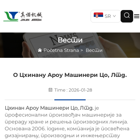
SR
Вести
Početna Strana
>
Вести
О Цхинану Ароу Машинери Цо, Лтд.
Time : 2026-01-28
Цхинан Ароу Машинери Цо, Лтд.
је
професионални произвођач машинерије за
прераду хране и решења производних линија.
Основана 2006. године, компанија је посвећена
дизајнирању, производњи и инжењерству