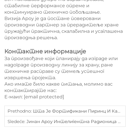
стабилне перформансе опреме и
континуирано техничко побољшање.
Визија Ароу је да постане поверовани
производни партнер за прерадитеље хране
пружајући практична, скалабилна и усаглашена
производња решења.
Контактне информације
За произвођаче који планирају да изграде или
надограде производну линију за храну, ране
техничке расправе су темељ успешног
извршења пројекта.
Ако имате било какве питања, молимо вас
контактирајте нас:
Е-маил:
[email protected]
Prethodno:
Шта Је Фортификани Пиринц И Како Се Производи?
Sledeće:
Јинан Ароу Интелигентна Радионица И Инжењерски Капацитети