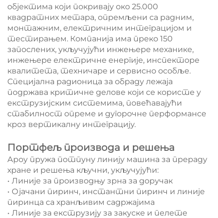
објектима који покривају око 25.000
квадратних метара, опремљени са радним,
монтажним, електричним интеграцијом и
тестирањем. Компанија има преко 150
запослених, укључујући инжењере механике,
инжењере електричне енергије, инспекторе
квалитета, техничаре и сервисно особље.
Специјална радионица за обраду лежаја
подржава критичне делове који се користе у
екструзијским системима, повећавајући
стабилност опреме и дугорочне перформансе
кроз вертикалну интеграцију.
Портфељ производа и решења
Ароу пружа потпуну линију машина за прераду
хране и решења кључни, укључујући:
• Линије за производњу зрна за доручак
• Ојачани пиринч, инстантни пиринч и линије
пиринца са хранљивим садржајима
• Линије за екструзију за закуске и пелете