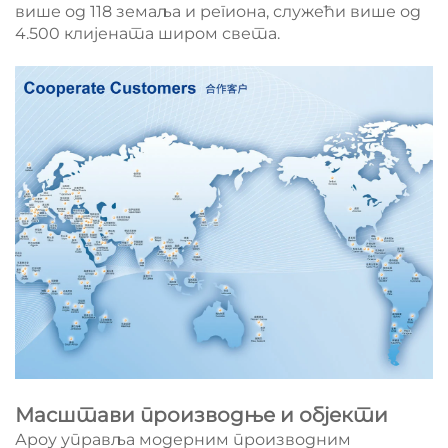
више од 118 земаља и региона, служећи више од
4.500 клијената широм света.
Масштави производње и објекти
Ароу управља модерним производним