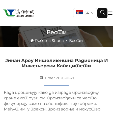
SR
Вести
Početna Strana
>
Вести
Јинан Ароу Интелигентна Радионица И
Инжењерски Капацитети
Time : 2026-01-21
Када процењују како да изграде производњу
хране екструзијом, произвођачи се често
фокусирају само на спецификације опреме.
Међутим, у пракси, производња и искуство