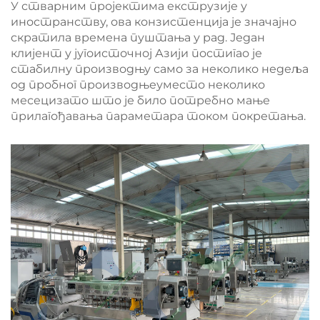
У стварним пројектима екструзије у
иностранству, ова конзистенција је значајно
скратила времена пуштања у рад. Један
клијент у југоисточној Азији постигао је
стабилну производњу само за неколико недеља
од пробног производњеуместо неколико
месецизато што је било потребно мање
прилагођавања параметара током покретања.