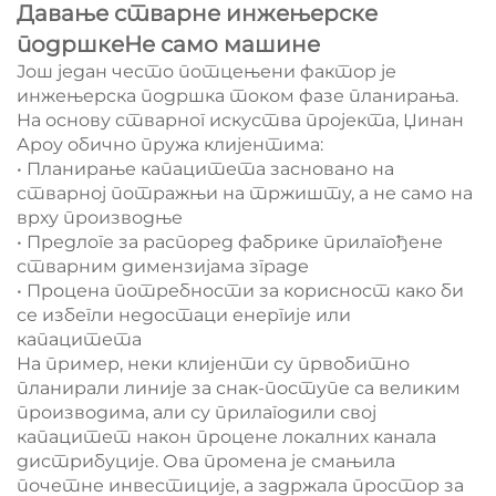
Давање стварне инжењерске
подршкеНе само машине
Још један често потцењени фактор је
инжењерска подршка током фазе планирања.
На основу стварног искуства пројекта, Џинан
Ароу обично пружа клијентима:
• Планирање капацитета засновано на
стварној потражњи на тржишту, а не само на
врху производње
• Предлоге за распоред фабрике прилагођене
стварним димензијама зграде
• Процена потребности за корисност како би
се избегли недостаци енергије или
капацитета
На пример, неки клијенти су првобитно
планирали линије за снак-поступе са великим
производима, али су прилагодили свој
капацитет након процене локалних канала
дистрибуције. Ова промена је смањила
почетне инвестиције, а задржала простор за