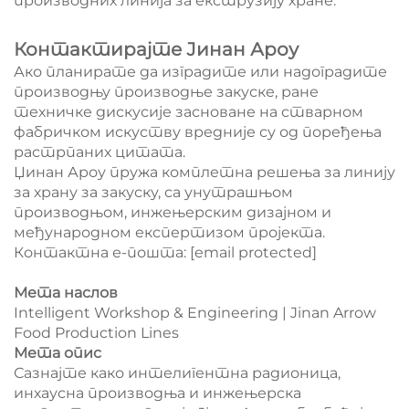
производних линија за екструзију хране.
Контактирајте Јинан Ароу
Ако планирате да изградите или надоградите
производњу производње закуске, ране
техничке дискусије засноване на стварном
фабричком искуству вредније су од поређења
растрпаних цитата.
Џинан Ароу пружа комплетна решења за линију
за храну за закуску, са унутрашњом
производњом, инжењерским дизајном и
међународном експертизом пројекта.
Контактна е-пошта:
[email protected]
Мета наслов
Intelligent Workshop & Engineering | Jinan Arrow
Food Production Lines
Мета опис
Сазнајте како интелигентна радионица,
инхаусна производња и инжењерска