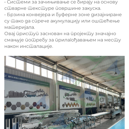
• Системи за зачињивање се бирају на основу
стварне текстуре површине закуска.
• Брзина конвејера и буферне зоне дизајниране
су тако да спрече акумулацију или оштећење
материјала.
Овај приступ заснован на пројекту значајно
смањује потребу за прилагођавањем на месту
након инсталације.