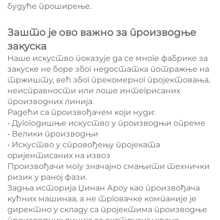
будуће проширење.
Зашто је ово важно за производње
закуска
Наше искуство показује да се многе фабрике за
закуске не боре због недостатка потражње на
тржишту, већ због прекомерног пројектовања,
неисправности или лоше интегрисаних
производних линија.
Радећи са произвођачем који нуди:
• Дугогодишње искуство у производњи опреме
• Велики производњи
• Искуство у спровођењу пројеката
оријентисаних на извоз
Произвођачи могу значајно смањити технички
ризик у раној фази.
Задња историја Џинан Ароу као произвођача
кућних машинаа, а не трговачке компаније је
директно у складу са пројектима производње