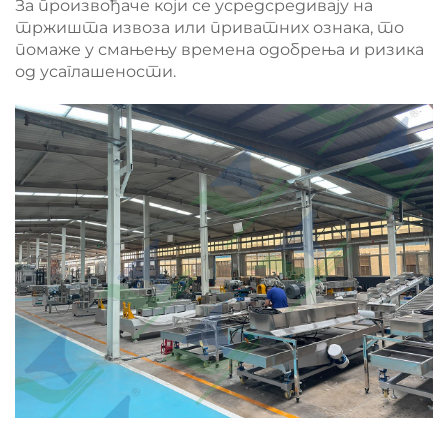
За произвођаче који се усредсредивају на
тржишта извоза или приватних ознака, то
помаже у смањењу времена одобрења и ризика
од усаглашености.