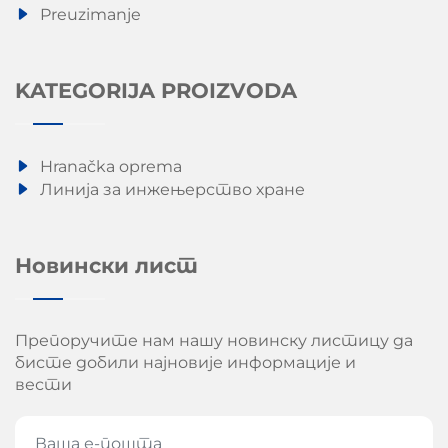
Preuzimanje
KATEGORIJA PROIZVODA
Hranačka oprema
Линија за инжењерство хране
Новински лист
Препоручите нам нашу новинску листицу да
бисте добили најновије информације и
вести