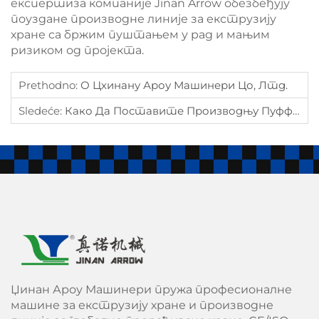
експертиза компаније Jinan Arrow обезбеђују
поуздане производне линије за екструзију
хране са бржим пуштањем у рад и мањим
ризиком од пројекта.
Prethodno:
О Цхинану Ароу Машинери Цо, Лтд.
Sledeće:
Како Да Поставите Производњу Пуфффед Снакх-Худ
Џинан Ароу Машинери пружа професионалне
машине за екструзију хране и производне