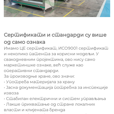
Сертификати и стандарди су више
од само ознака
Имамо ЦЕ сертификат, ИСО9001 сертификат
и неколико патента за корисни модељи. У
свакодневним пројектима, ово нису само
маркетиншке ознаке, већ служе као
оперативни стандарди.
За производње хране, ово значи:
• Употреба материјала за храну
• Јасна документација потребна за инспекције
извоза
• Стабилан електрични и систем управљања
• Лакше прихватање од стране локалних
власти и клијената бренда