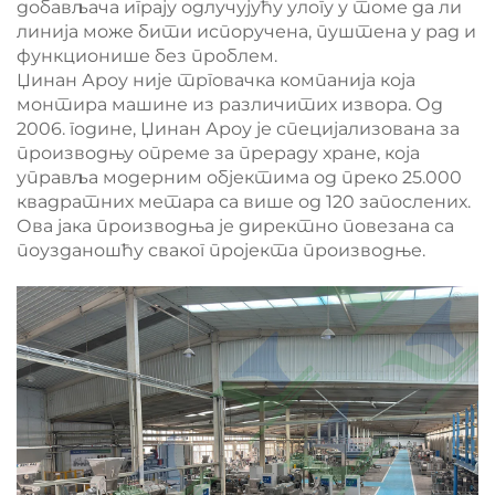
добављача играју одлучујућу улогу у томе да ли
линија може бити испоручена, пуштена у рад и
функционише без проблем.
Џинан Ароу није трговачка компанија која
монтира машине из различитих извора. Од
2006. године, Џинан Ароу је специјализована за
производњу опреме за прераду хране, која
управља модерним објектима од преко 25.000
квадратних метара са више од 120 запослених.
Ова јака производња је директно повезана са
поузданошћу сваког пројекта производње.