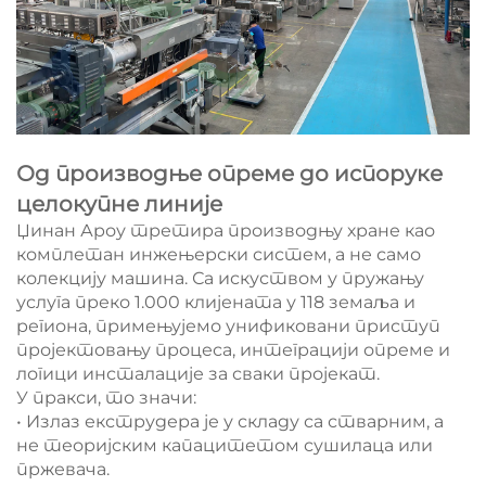
Од производње опреме до испоруке
целокупне линије
Џинан Ароу третира производњу хране као
комплетан инжењерски систем, а не само
колекцију машина. Са искуством у пружању
услуга преко 1.000 клијената у 118 земаља и
региона, примењујемо унификовани приступ
пројектовању процеса, интеграцији опреме и
логици инсталације за сваки пројекат.
У пракси, то значи:
• Излаз екструдера је у складу са стварним, а
не теоријским капацитетом сушилаца или
пржевача.