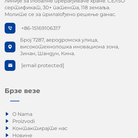
линије за глобалне прерађиваче хране. CE/ISO
сертификат, 30+ патента, 118 земаља.
Молите се за прилагођено решење данас.
+86-15169106317
Број 7287, аеродромска улица,
високотехнолошка иновациона зона,
Јинан, Шандун, Кина.
[email protected]
Брзе везе
O Nama
Proizvodi
Контактирајте нас
Новине