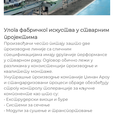
Улога фабричког искуства у стварним
пројектима
Произвођачи често питају зашто две
производне линије са сличним
спецификацијама имају другачије перформансе
у стварном раду. Одговор обично лежи у
разликама у конзистенцији производње и
квалитету монтаже.
Унутрашње производње компаније Џинан Ароу
и стандардизовани процеси обраде обезбеђују
строгу контролу толеранције за кључне
компоненте као што су:
• Екструдерски виоци и буре
• Системи за сечење
• Модули за сушење и транспортовање