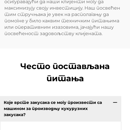
осигуравајући да наши клијенти могу да
максимизују своју инвестицију. Наш посвећен
тим стручњака је увек на располагању да
помогне у било каквим техничким питањима
или оперативним изазовима, јачајући нашу
посвећеност задовољству клијената.
Често постављана
питања
Које врсте закусака се могу произвести са
машином за производњу кукурузних
закусака?