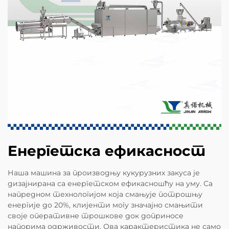
Енергетска ефикасност
Наша машина за производњу кукурузних закуса је
дизајнирана са енергетском ефикасношћу на уму. Са
напредном технологијом која смањује потрошњу
енергије до 20%, клијенти могу значајно смањити
своје оперативне трошкове док доприносе
напорима одрживости. Ова карактеристика не само