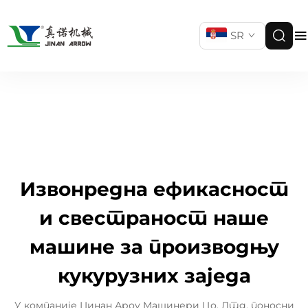
SR
Извонредна ефикасност
и свестраност наше
машине за производњу
кукурузних заједа
У компаније Џинан Ароу Машинери Цо, Лтд, поносни