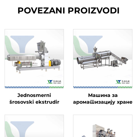
POVEZANI PROIZVODI
Jednosmerni
Машина за
šrosovski ekstrudir
ароматизацију хране