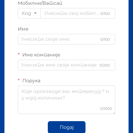
Мобилни/Ватсап
Код
0/100
Име
0/100
Име компаније
0/200
Порука
0/1000
Подај