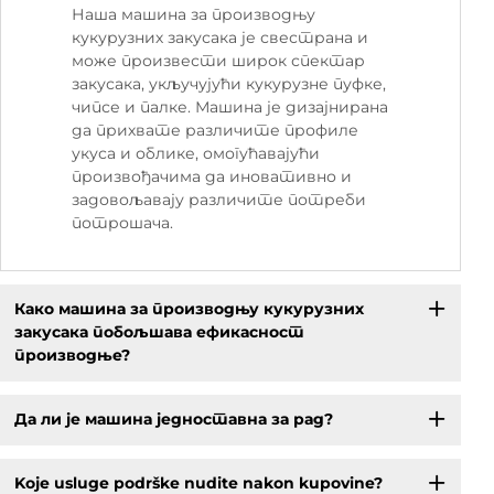
Наша машина за производњу
кукурузних закусака је свестрана и
може произвести широк спектар
закусака, укључујући кукурузне пуфке,
чипсе и палке. Машина је дизајнирана
да прихвате различите профиле
укуса и облике, омогућавајући
произвођачима да иновативно и
задовољавају различите потреби
потрошача.
Како машина за производњу кукурузних
закусака побољшава ефикасност
производње?
Да ли је машина једноставна за рад?
Koje usluge podrške nudite nakon kupovine?