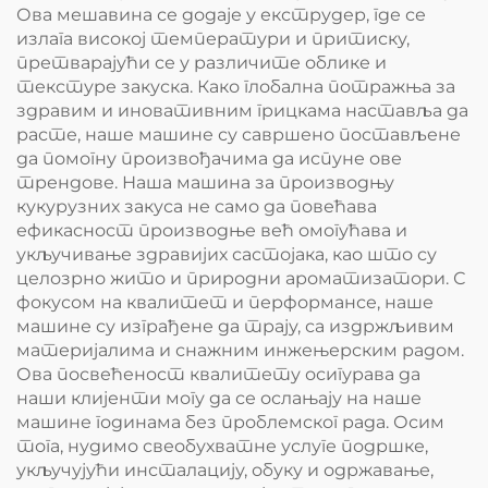
Ова мешавина се додаје у екструдер, где се
излага високој температури и притиску,
претварајући се у различите облике и
текстуре закуска. Како глобална потражња за
здравим и иновативним грицкама наставља да
расте, наше машине су савршено постављене
да помогну произвођачима да испуне ове
трендове. Наша машина за производњу
кукурузних закуса не само да повећава
ефикасност производње већ омогућава и
укључивање здравијих састојака, као што су
целозрно жито и природни ароматизатори. С
фокусом на квалитет и перформансе, наше
машине су изграђене да трају, са издржљивим
материјалима и снажним инжењерским радом.
Ова посвећеност квалитету осигурава да
наши клијенти могу да се ослањају на наше
машине годинама без проблемског рада. Осим
тога, нудимо свеобухватне услуге подршке,
укључујући инсталацију, обуку и одржавање,