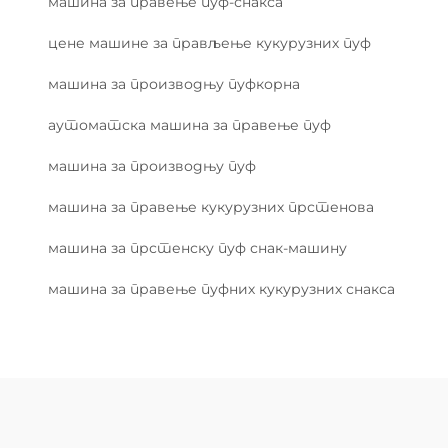
машина за правење пуф-снакса
цене машине за прављење кукурузних пуф
машина за производњу пуфкорна
аутоматска машина за правење пуф
машина за производњу пуф
машина за правење кукурузних прстенова
машина за прстенску пуф снак-машину
машина за правење пуфних кукурузних снакса