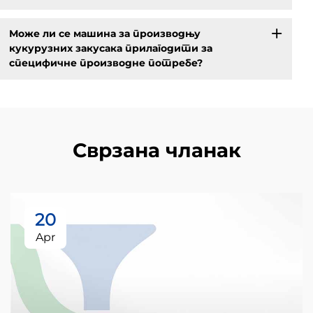
Може ли се машина за производњу
кукурузних закусака прилагодити за
специфичне производне потребе?
Сврзана чланак
20
Apr