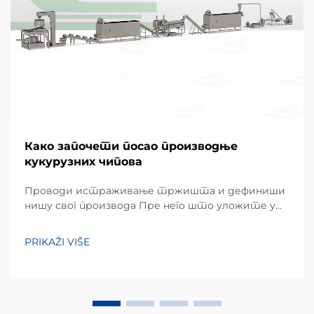
Како започети посао производње
кукурузних чипова
Проводи истраживање тржишта и дефиниши
нишу свог производа Пре него што уложите у
хардвер, успешан подухват почиње детаљним
разумевањем преференција локалних
PRIKAŽI VIŠE
потрошача. Кукурузни чипови, углавном
направљени од кукурузног брашна или маса,
заузимају огроман удео...