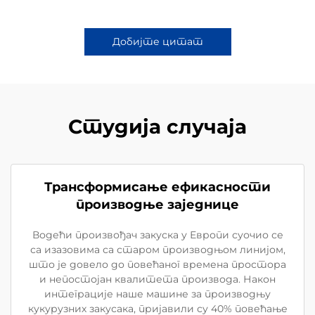
Добијте цитат
Студија случаја
Трансформисање ефикасности
производње заједнице
Водећи произвођач закуска у Европи суочио се
са изазовима са старом производњом линијом,
што је довело до повећаног времена простора
и непостојан квалитета производа. Након
интеграције наше машине за производњу
кукурузних закусака, пријавили су 40% повећање