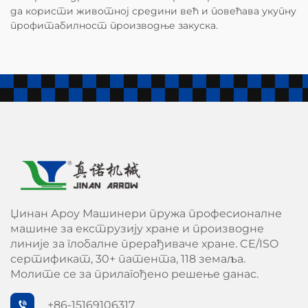
да користи животној средини већ и повећава укупну
профитабилност производње закуска.
Џинан Ароу Машинери пружа професионалне
машине за екструзију хране и производне
линије за глобалне прерађиваче хране. CE/ISO
сертификат, 30+ патента, 118 земаља.
Молите се за прилагођено решење данас.
+86-15169106317