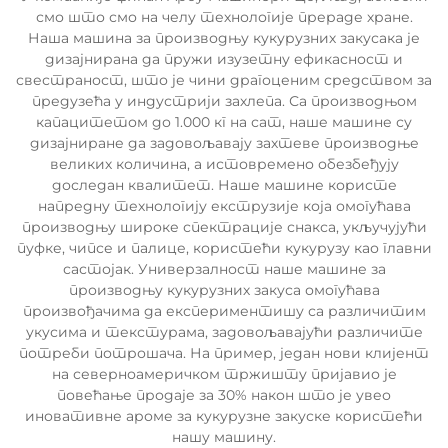
смо што смо на челу технологије прераде хране.
Наша машина за производњу кукурузних закусака је
дизајнирана да пружи изузетну ефикасност и
свестраност, што је чини драгоценим средством за
предузећа у индустрији захлепа. Са производњом
капацитетом до 1.000 кг на сат, наше машине су
дизајниране да задовољавају захтеве производње
великих количина, а истовремено обезбеђују
доследан квалитет. Наше машине користе
напредну технологију екструзије која омогућава
производњу широке спектрације снакса, укључујући
пуфке, чипсе и палице, користећи кукурузу као главни
састојак. Универзалност наше машине за
производњу кукурузних закуса омогућава
произвођачима да експериментишу са различитим
укусима и текстурама, задовољавајући различите
потреби потрошача. На пример, један нови клијент
на северноамеричком тржишту пријавио је
повећање продаје за 30% након што је увео
иновативне ароме за кукурузне закуске користећи
нашу машину.