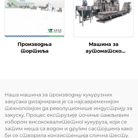
Производња
Машина за
тортиља
аутоматско
премазивање ореха
Наша машина за производњу кукурузних
закусака дизајнирана је са најсавременијом
технологијом да револуционише индустрију за
закуску. Процес екструзије почиње пажљивим
избором висококвалитетног кукуруза, који се
затим меша са водом и другим састојцима како
би се створила конзистенција слична тесту.