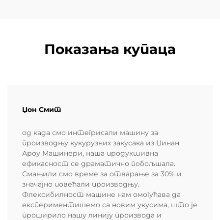
Показања купаца
Џон Смит
од када смо интегрисали машину за
производњу кукурузних закусака из Џинан
Ароу Машинери, наша продуктивна
ефикасност се драматично побољшала.
Смањили смо време за отварање за 30% и
значајно повећали производњу.
Флексибилност машине нам омогућава да
експериментишемо са новим укусима, што је
проширило нашу линију производа и