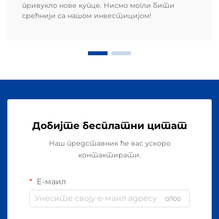
привукло нове купце. Нисмо могли бити
срећнији са нашом инвестицијом!
Добијте бесплатни цитат
Наш представник ће вас ускоро
контактирати.
Е-маил
0/100