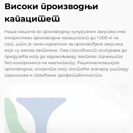
Високи производњи
капацитет
Наша машина за производњу кукурузних закусака има
импресиван производни капацитет до 1.000 кг на
сат, што је чини идеалном за произвођаче закусака
који су веома захтевни. Ова способност осигурава да
предузећа могу да задовољавају захтеве тржишта
без компромиса на квалитету. Рационализацијом
производње, клијенти могу постићи значајну уштеду
трошкова и повећање профитабилности.