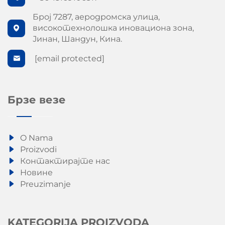
Број 7287, аеродромска улица,
високотехнолошка иновациона зона,
Јинан, Шандун, Кина.
[email protected]
Брзе везе
O Nama
Proizvodi
Контактирајте нас
Новине
Preuzimanje
KATEGORIJA PROIZVODA