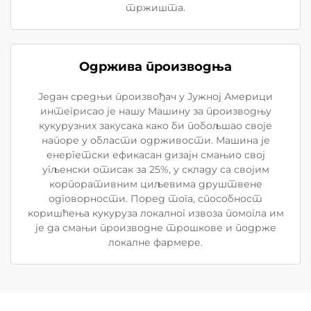
тржишта.
Одржива производња
Један средњи произвођач у Јужној Америци
интегрисао је нашу Машину за производњу
кукурузних закусака како би побољшао своје
напоре у области одрживости. Машина је
енергетски ефикасан дизајн смањио свој
угљенски отисак за 25%, у складу са својим
корпоративним циљевима друштвене
одговорности. Поред тога, способност
коришћења кукуруза локалног извоза помогла им
је да смањи производне трошкове и подрже
локалне фармере.