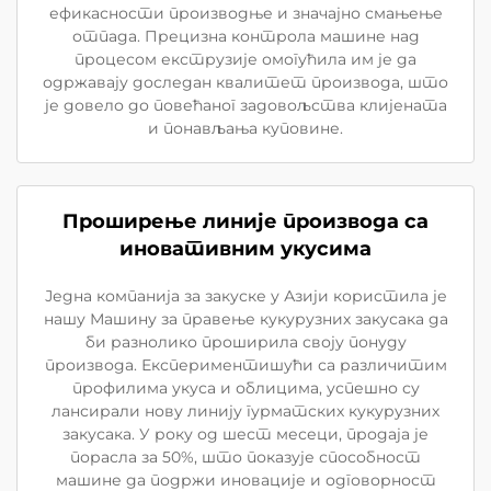
ефикасности производње и значајно смањење
отпада. Прецизна контрола машине над
процесом екструзије омогућила им је да
одржавају доследан квалитет производа, што
је довело до повећаног задовољства клијената
и понављања куповине.
Проширење линије производа са
иновативним укусима
Једна компанија за закуске у Азији користила је
нашу Машину за правење кукурузних закусака да
би разнолико проширила своју понуду
производа. Експериментишући са различитим
профилима укуса и облицима, успешно су
лансирали нову линију гурматских кукурузних
закусака. У року од шест месеци, продаја је
порасла за 50%, што показује способност
машине да подржи иновације и одговорност