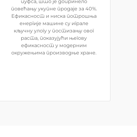
пуфса, што је допринело
повећању укупне продаје за 40%.
Ефикасност и ниска потрошња
енергије машине су играле
кључну улогу у постизању овог
раста, показујући његову
ефикасност у модерним
окружењима производње хране.