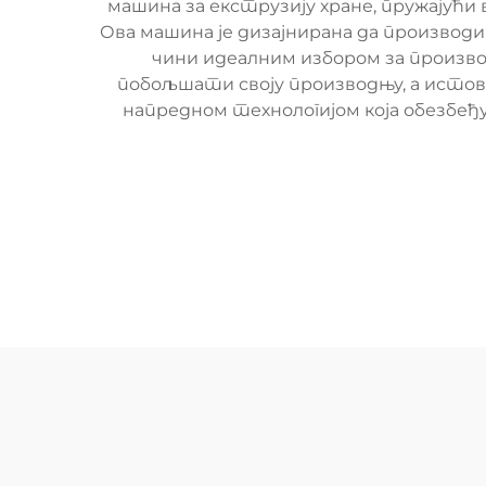
машина за екструзију хране, пружајућ
Ова машина је дизајнирана да производ
чини идеалним избором за произвођ
побољшати своју производњу, а исто
напредном технологијом која обезбеђ