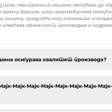
 тога, свестраност машине омогућава да обр
 и оризну брашно, што произвођачима омогућав
ову машину, предузећа могу очекивати значај
ер повећава ефикасност производње и подрж
шина осигурава квалитет производа?
Мајк-Мајк-Мајк-Мајк-Мајк-Мајк-Мајк-Мајк