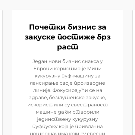
Почетки бизнис за
закуске постиже брз
раст
Један нови бизнис снакса у
Европи користио је Мини
кукурузну пуф-машину за
лансирање своје производне
линије. Фокусирајући се на
здраве, безглутенске закуске,
искористили су свестраност
машине да би створили
јединствену кукурузну
пуфпуфку која је привлачна
потрошачима који су свесни