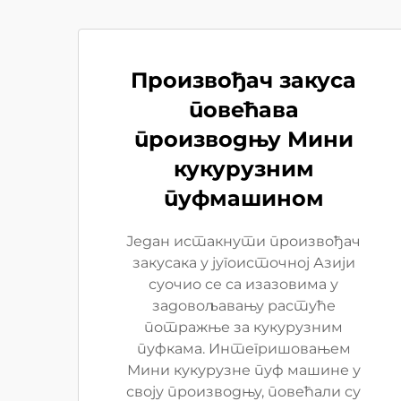
Произвођач закуса
повећава
производњу Мини
кукурузним
пуфмашином
Један истакнути произвођач
закусака у југоисточној Азији
суочио се са изазовима у
задовољавању растуће
потражње за кукурузним
пуфкама. Интегришовањем
Мини кукурузне пуф машине у
своју производњу, повећали су