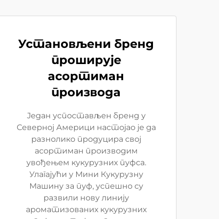
Установљени бренд
проширује
асортиман
производа
Један успостављен бренд у
Северној Америци настојао је да
разнолико продуцира свој
асортиман производим
увођењем кукурузних пуфса.
Улагајући у Мини Кукурузну
Машину за пуф, успешно су
развили нову линију
ароматизованих кукурузних