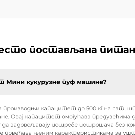
есто постављана пита
ет Мини кукурузне пуф машине?
 производњи капацитет до 500 кг на сат, шт
ане. Овај капацитет омогућава предузећима 
у да задовољавају потребе потрошача без к
 повећава њеним карактеристикама за уштед