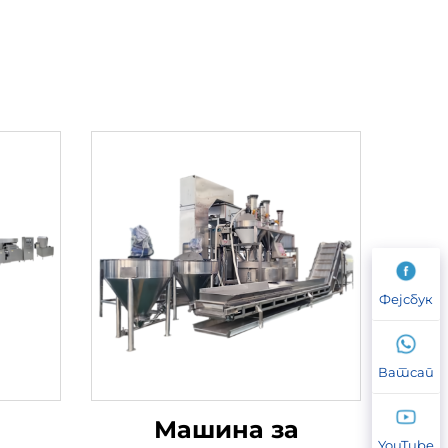
Фејсбук
Ватсап
Машина за
YouTube