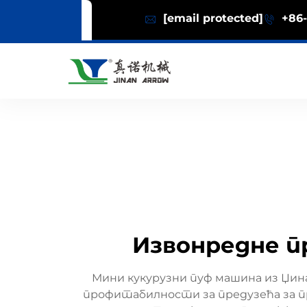
[email protected]
+86-
Извонредне п
Мини кукурузни пуф машина из Џин
профитабилности за предузећа за пре