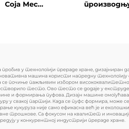
Соја Мес
производњ
изводња Линија
ЧинЧин Снацц
пробив у технологији прераде хране, дизајниран 
иновативна машина користи напредну технологију е
ња се почиње пажљивим избором висококвалитетног 
е створило тесто. Ово тесто се додаје у екструдер
не и формирања пуфова. Дизајн машине омогућава
ру у свакој партији. Када се пуфс формира, може 
ање кукуруза није само ефикасна већ је и еколош
ивне трошкове. Са фокусом на квалитет и иновациј
редују у конкурентној индустрији прераде хране.