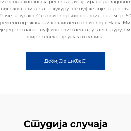
и високотехнолошка решења дизајнирана да задово
и висококвалитетне кукурузне пуфке које задовољ
аче закусака. Са производњим капацитетом до 500 
времено одржавати квалитет производа. Наша Мин
ује једноставан пуф и конзистентну текстуру, омо
широк спектар укуса и облика.
Добијте цитат
Студија случаја