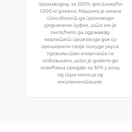
производњу за 200%, достижући
1.000 кг дневно. Машина је имала
способност да производи
уједначене пуфке, што им је
омогућило да одржавају
квалитет производа док су
проширили своје понуде укуса.
Удовољство клијената се
побољшало, што је довело до
повећања продаје за 30% у року
од три месеца од
имплементације.