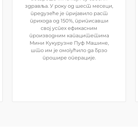
здравља. У року од шест месеци,
предузеће је пријавило раст
прихода од 150%, приписавши
свој успех ефикасним
производним капацитетима
Мини Кукурузне Пуф Машине,
што им је омогућило да брзо
прошире операције.