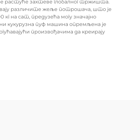
ље растуће захтеве глобалног тржишта.
авају различите жеље потрошача, што је
кг на сат, предузећа могу значајно
и кукурузна пуф машина опремљена је
гућавајући произвођачима да креирају