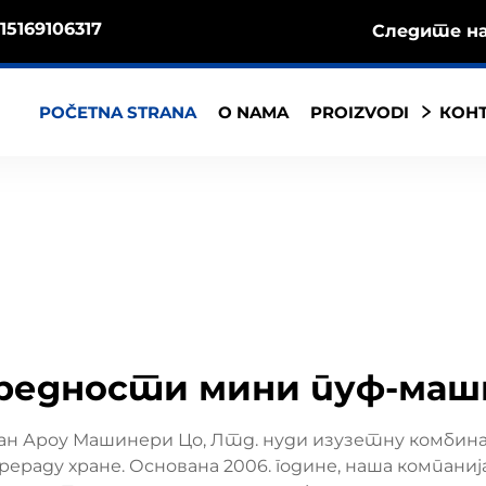
15169106317
Следите на
POČETNA STRANA
O NAMA
PROIZVODI
КОНТ
редности мини пуф-маши
ан Ароу Машинери Цо, Лтд. нуди изузетну комбин
раду хране. Основана 2006. године, наша компаниј