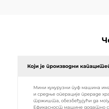
Ч
Који је производни капацит
Мини кукурузни пуф машина има
и средње операције прераде хр
тржишта, обезбеђујући да мог
Ефикасност машине додатно се