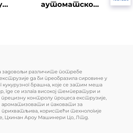
у
аутоматско
хас
премазивање ореха
да задовољи различите потребе
кструзије да би преобразила сировине у
кукурузног брашна, које се затим меша
, где се излага високој температури и
 прецизну контролу процеса екструзије,
се ароматизовати и паковати за
ки прихватљива, користећи технологије
е, Цхинан Ароу Машинери Цо, Лтд.