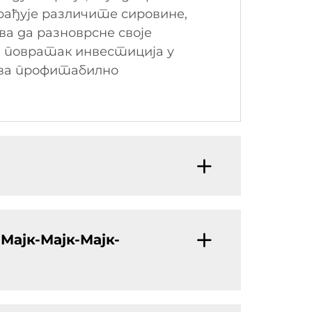
ађује различите сировине,
а да разноврсне своје
ан повратак инвестиција у
ава профитабилно
-Мајк-Мајк-Мајк-