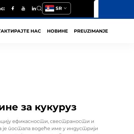
SR
с:
АКТИРАЈТЕ НАС
НОВИНЕ
PREUZIMANJE
не за кукуруз
ацију ефикасности, свестраности и
а је постала водеће име у индустрији