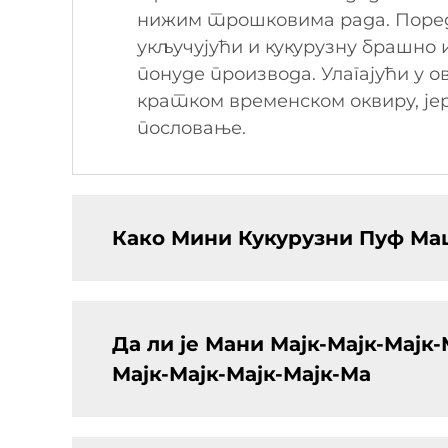
нижим трошковима рада. Поред
укључујући и кукурузну брашно
понуде производа. Улагајући у 
кратком временском оквиру, ј
пословање.
Како Мини Кукурузни Пуф Ма
Да ли је Мани Мајк-Мајк-Мајк-
Мајк-Мајк-Мајк-Мајк-Ма