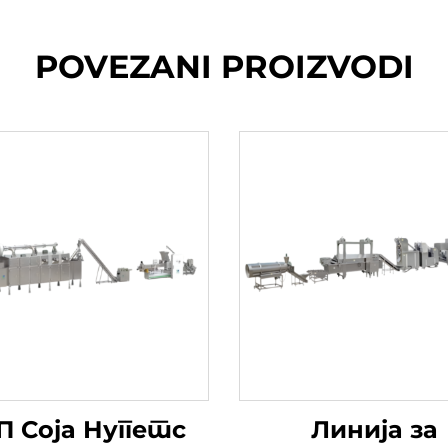
POVEZANI PROIZVODI
П Соја Нуггетс
Линија за