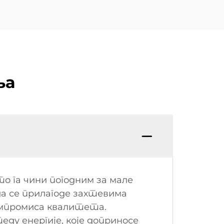
ња
о га чини погодним за мале
да се прилагоде захтевима
омпромиса квалитета.
у енергије, које доприносе