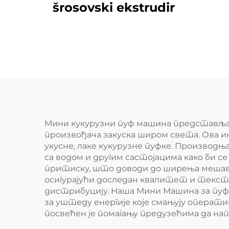
šrosovski ekstrudir
Про
Мини кукурузни пуф машина представља 
произвођача закуска широм света. Ова 
укусне, лаке кукурузне пуфке. Производ
са водом и другим састојацима како би с
притиску, што доводи до ширења мешави
осигурајући доследан квалитет и тексту
дистрибуцију. Наша Мини Машина за пуфр
за уштеду енергије које смањују операт
посвећен је помагању предузећима да нап