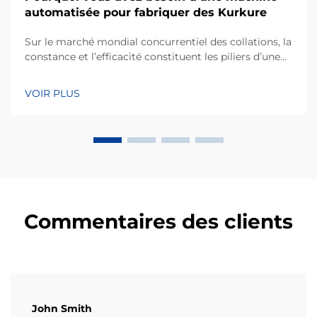
automatisée pour fabriquer des Kurkure
Sur le marché mondial concurrentiel des collations, la
constance et l’efficacité constituent les piliers d’une
entreprise de fabrication performante. Kurkure, un
type populaire de collation à base de maïs extrudé,
VOIR PLUS
réputé pour sa forme irrégulière unique et sa texture
croustillante, nécessite des p...
Commentaires des clients
John Smith