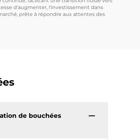
ontinue, facilitant une transition fluide vers
cesse d'augmenter, l'investissement dans
 marché, prête à répondre aux attentes des
ées
cation de bouchées