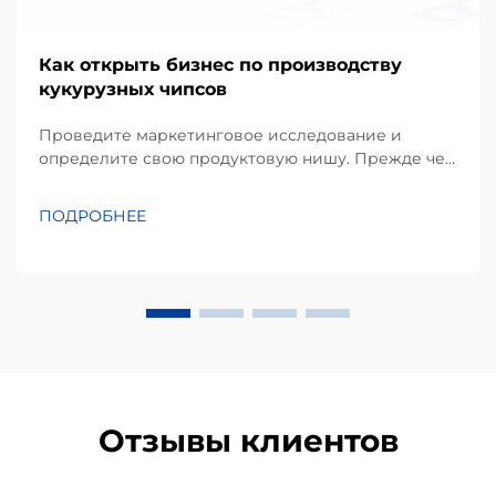
Как открыть бизнес по производству
кукурузных чипсов
Проведите маркетинговое исследование и
определите свою продуктовую нишу. Прежде чем
инвестировать в оборудование, успешный проект
начинается с детального понимания
ПОДРОБНЕЕ
предпочтений местных потребителей.
Кукурузные чипсы, производимые в основном из
кукурузной муки или масы, занимают
значительную долю...
Отзывы клиентов