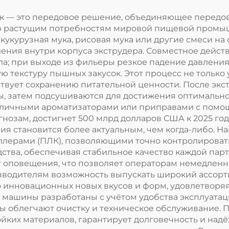
к — это передовое решение, объединяющее передов
ю растущим потребностям мировой пищевой промыш
 кукурузная мука, рисовая мука или другие смеси на
ния внутри корпуса экструдера. Совместное действ
ла; при выходе из фильеры резкое падение давлени
текстуру пышных закусок. Этот процесс не только ул
бствует сохранению питательной ценности. После э
 затем подсушиваются для достижения оптимальной
различными ароматизаторами или приправами с помо
гнозам, достигнет 500 млрд долларов США к 2025 год
я становится более актуальным, чем когда-либо.
ерами (ПЛК), позволяющими точно контролировать 
дства, обеспечивая стабильное качество каждой па
 оповещения, что позволяет операторам немедленн
зводителям возможность выпускать широкий ассорт
о инновационных новых вкусов и форм, удовлетвор
 машины разработаны с учётом удобства эксплуатац
ы облегчают очистку и техническое обслуживание. 
ких материалов, гарантирует долговечность и над