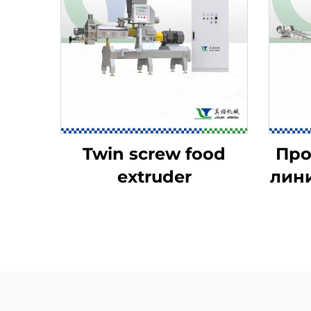
Twin screw food
Про
extruder
лини
Do