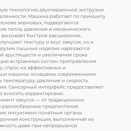
ую технологию двухчервячной экструзии
ленности. Машина работает по принципу
 основе зерновых, подвергаются
ие тепла, давления и механического
я вызывает быстрое расширение,
учшает текстуру и вкус закусок, но и
кструзии пышные изделия нарезаются
 хрустящести и увеличения срока
щью встроенных систем приправления.
у, спрос на эффективные и
 Наши машины оснащены современными
температуру, давление и скорость
ртии. Сенсорный интерфейс предоставляет
о вносить корректировки.
имент закусок — от традиционных
яя разнообразные предпочтения
ии: интуитивно понятные органы
Прочная конструкция, выполненная из
ёжность даже при непрерывной