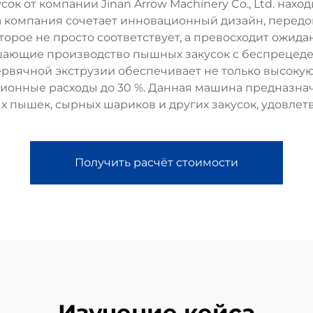
к от компании Jinan Arrow Machinery Co., Ltd. нах
ша компания сочетает инновационный дизайн, пере
торое не просто соответствует, а превосходит ожида
шающие производство пышных закусок с беспрецеде
рвячной экструзии обеспечивает не только высокую
ционные расходы до 30 %. Данная машина предназна
х пышек, сырных шариков и других закусок, удовлет
Получить расчёт стоимости
Изучение кейса