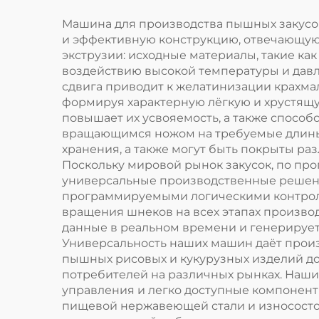
Машина для производства пышных закусо
и эффективную конструкцию, отвечающу
экструзии: исходные материалы, такие как
воздействию высокой температуры и давле
сдвига приводит к желатинизации крахма
формируя характерную лёгкую и хрустящую 
повышает их усвояемость, а также спосо
вращающимся ножом на требуемые длины,
хранения, а также могут быть покрыты 
Поскольку мировой рынок закусок, по про
универсальные производственные решени
программируемыми логическими контролл
вращения шнеков на всех этапах произво
данные в реальном времени и генерирует
Универсальность наших машин даёт прои
пышных рисовых и кукурузных изделий д
потребителей на различных рынках. Наши
управления и легко доступные компонент
пищевой нержавеющей стали и износостой