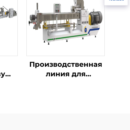
Производственная
ву
линия для
обогащённого риса,
го
быстрорастворимого
риса и риса из
коньяка