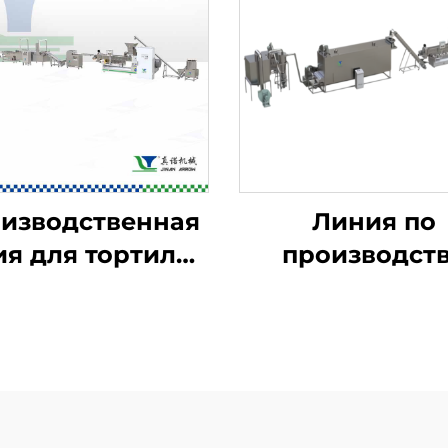
изводственная
Линия по
я для тортильи
производст
ritos и рожков
детского
Bugles
питательно
порошка