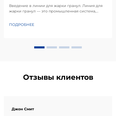
Введение в линии для жарки гранул. Линия для
жарки гранул — это промышленная система,
которая преобразует сырьё на основе крахмала в
хрустящие, пышные закуски посредством
ПОДРОБНЕЕ
непрерывной экструзии и жарки. В отличие от
традиционной порционной жарки, этот
автоматизированный процесс им...
Отзывы клиентов
Джон Смит