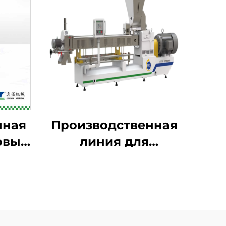
нная
Производственная
овых
линия для
обогащённого риса,
быстрорастворимого
риса и риса из
коньяка