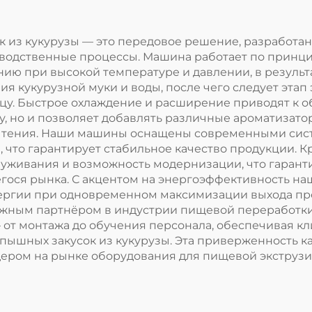
 из кукурузы — это передовое решение, разработа
одственные процессы. Машина работает по принцип
ию при высокой температуре и давлении, в результа
я кукурузной муки и воды, после чего следует этап 
у. Быстрое охлаждение и расширение приводят к о
у, но и позволяет добавлять различные ароматизат
чтения. Наши машины оснащены современными сис
 что гарантирует стабильное качество продукции. К
луживания и возможность модернизации, что гарант
гося рынка. С акцентом на энергоэффективность н
ргии при одновременном максимизации выхода прод
жным партнёром в индустрии пищевой переработки, к
от монтажа до обучения персонала, обеспечивая к
ышных закусок из кукурузы. Эта приверженность ка
ером на рынке оборудования для пищевой экструзи