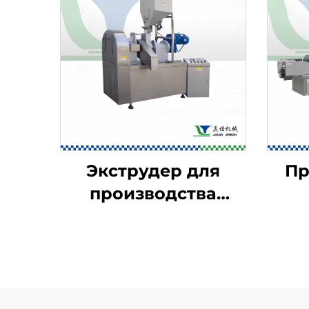
Экструдер для
П
производства
чипсов Kurkure и
Cheetos