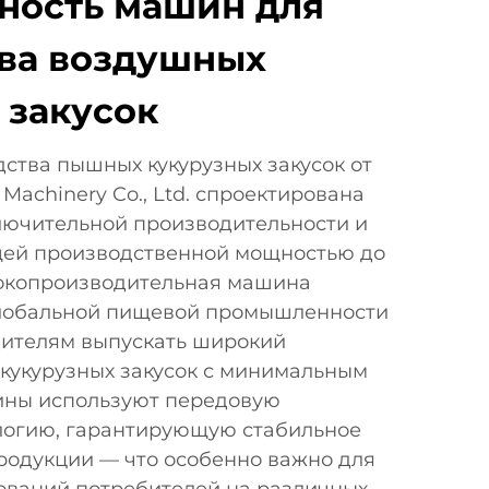
ность машин для
ва воздушных
 закусок
ства пышных кукурузных закусок от
Machinery Co., Ltd. спроектирована
лючительной производительности и
щей производственной мощностью до
ысокопроизводительная машина
глобальной пищевой промышленности
дителям выпускать широкий
кукурузных закусок с минимальным
ины используют передовую
логию, гарантирующую стабильное
продукции — что особенно важно для