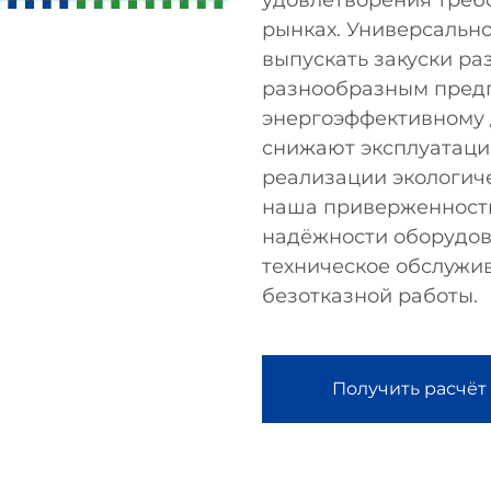
удовлетворения треб
рынках. Универсальн
выпускать закуски ра
разнообразным предп
энергоэффективному 
снижают эксплуатаци
реализации экологиче
наша приверженность
надёжности оборудов
техническое обслужи
безотказной работы.
Получить расчёт