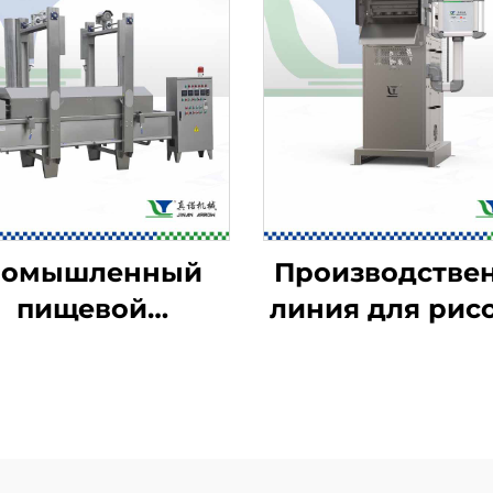
ромышленный
Производстве
пищевой
линия для рис
фритюрница
чипсов