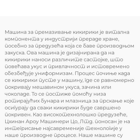
производња линије
Машина за премазивање кикирики је витална
компонента у индустрији прераде хране,
посебно за предузећа која се баве производњом
закуска. Ова машина је дизајнирана да на
кикирики наноси различите састојке, што
повећава укус и привлачност и истовремено
обезбеђује униформизам. Процес почиње када
се кикирики пусте у машину, где се равномерно
покривају мешавином укуса, зачина или
чоколаде. То се постиже помоћу низа
ротирајућих бунара и млазница за прскање које
осигурају да сваки кикирики буде савршено
покривен. Као високотехнолошко предузеће,
Цхинан Ароу Машинери Цо, Лтд. поносан је на
интегрисање најсавременије технологије у
наше производне процесе. Наше машине су