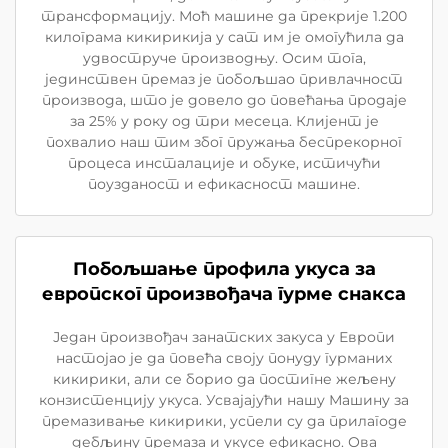
трансформацију. Моћ машине да прекрије 1.200
килограма кикирикија у сат им је омогућила да
удвоструче производњу. Осим тога,
јединствен премаз је побољшао привлачност
производа, што је довело до повећања продаје
за 25% у року од три месеца. Клијент је
похвалио наш тим због пружања беспрекорног
процеса инсталације и обуке, истичући
поузданост и ефикасност машине.
Побољшање профила укуса за
европског произвођача гурме снакса
Један произвођач занатских закуса у Европи
настојао је да повећа своју понуду гурманих
кикирики, али се борио да постигне жељену
конзистенцију укуса. Усвајајући нашу Машину за
премазивање кикирики, успели су да прилагоде
дебљину премаза и укусе ефикасно. Ова