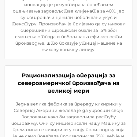
иновација је резултирала повећањем
оцењивања задовољства клијената за 40%, јер
су потрошачи ценили побољшани укус и
текстуру. Произвођач је пријавио да су њихови
оперативни трошкови опали за 15% због
смањења отпада и побољшања ефикасности
производње, што показује утицај машине на
њихову коначну линију.
Рационализација операција за
североамеричког произвођача на
великој мери
Једна велика фабрика за прераду кикирики у
Северној Америци желела је да упрости своје
пословање како би задовољила растућу
потражњу. Они су интегрисали нашу Машину за
премазивање кикирики у своју производњу која
је не само повећала производњу за 35%, већ је и