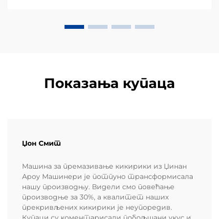
направљени од кукурузног брашна или маса,
заузимају огроман удео...
Показања купаца
Џон Смит
Машина за премазивање кикирики из Џинан
Ароу Машинери је потпуно трансформисала
нашу производњу. Видели смо повећање
производње за 30%, а квалитет наших
прекривљених кикирики је неупоредив.
Купаци су коментарисали побољшани укус и