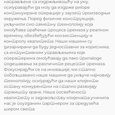
направљене са издржљивошћу на уму,
осигуравајући да могу да издрже ригоре
континуиране операције у заузет производњи
окружења. Поред физичке конструкције,
укључили смо паметну технологију која
омогућава праћење процеса премаза у реалном
времену, обезбеђујући конзистенцију и
контролу квалитета. Наши машини су
дизајнирани да буду једноставни за корисника,
са интуитивним управљањима које
оператерима омогућавају да лако прилагоде
подешавања за различите рецепте премаза.
Фокусирајући се на иновације, ми стално
побољшавамо наше машине да укључе најновију
технологију, осигурајући да наши клијенти
остану конкурентни на стално развијају
тржишту хране. Наша посвећеност
квалитету и задовољству клијената учинила
нас је поузданим партнером за предузећа
широм света.