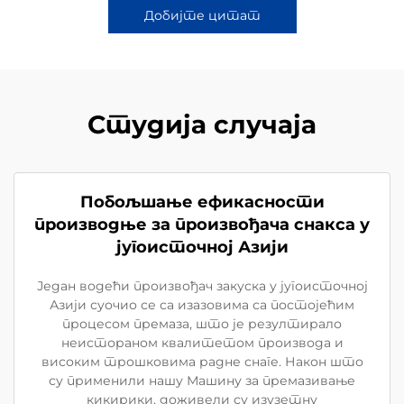
Добијте цитат
Студија случаја
Побољшање ефикасности
производње за произвођача снакса у
југоисточној Азији
Један водећи произвођач закуска у југоисточној
Азији суочио се са изазовима са постојећим
процесом премаза, што је резултирало
неистораном квалитетом производа и
високим трошковима радне снаге. Након што
су применили нашу Машину за премазивање
кикирики, доживели су изузетну