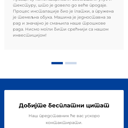
текстуру, што је довело до веће продаје.
Процес инсталације био је глатки, а пружена
је темељна обука. Машина је једноставна за
рад и значајно је смањила наше трошкове
рада. Нисмо могли бити срећнији са нашом
инвестицијом!
Добијте бесплатни цитат
Наш представник ће вас ускоро
контактирати.