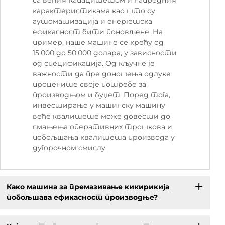
карактеристикама као што су
аутоматизација и енергетска
ефикасност бити поновљене. На
пример, наше машине се крећу од
15.000 до 50.000 долара, у зависности
од спецификација. Од кључне је
важности да пре доношења одлуке
процените своје потребе за
производњом и буџет. Поред тога,
инвестирање у машинску машину
веће квалитете може довести до
смањења оперативних трошкова и
побољшања квалитета производа у
дугорочном смислу.
Како машина за премазивање кикирикија
побољшава ефикасност производње?