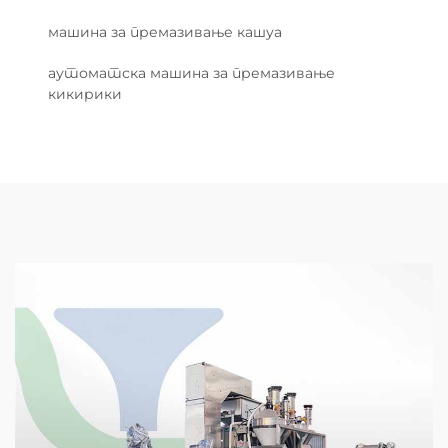
машина за премазивање кашуа
аутоматска машина за премазивање
кикирики