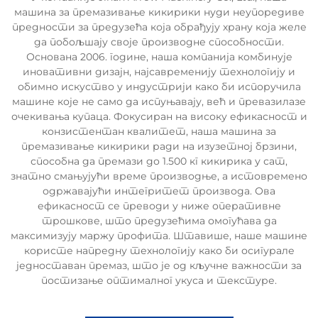
машина за премазивање кикирики нуди неупоредиве
предности за предузећа која обрађују храну која желе
да побољшају своје производне способности.
Основана 2006. године, наша компанија комбинује
иновативни дизајн, најсавременију технологију и
обимно искуство у индустрији како би испоручила
машине које не само да испуњавају, већ и превазилазе
очекивања купаца. Фокусиран на високу ефикасност и
конзистентан квалитет, наша машина за
премазивање кикирики ради на изузетној брзини,
способна да премази до 1.500 кг кикирика у сат,
знатно смањујући време производње, а истовремено
одржавајући интегритет производа. Ова
ефикасност се преводи у ниже оперативне
трошкове, што предузећима омогућава да
максимизују маржу профита. Штавише, наше машине
користе напредну технологију како би осигурале
једноставан премаз, што је од кључне важности за
постизање оптималног укуса и текстуре.