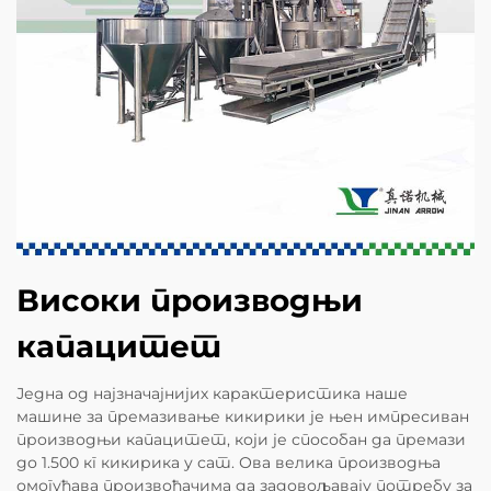
Високи производњи
капацитет
Једна од најзначајнијих карактеристика наше
машине за премазивање кикирики је њен импресиван
производњи капацитет, који је способан да премази
до 1.500 кг кикирика у сат. Ова велика производња
омогућава произвођачима да задовољавају потребу за