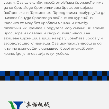
уради. Ова флексибилност омогућава произвођачима
да се прилагоде променљивим преференцијама
потрошача и тржишним трендовима, осигурајући да
њихова понуда производа остане конкурентна.
Уколико се могу без проблем мењати између
различитих премаза, предузећа могу смањити време
простора и повећати своју отзивљивост на
захтеве тржишта, што на крају повећава продају и
задовољство клијената. Ова прилагодљивост је од
кључне важности у данашњој брзој индустрији
хране, где је иновација кључ успеха.