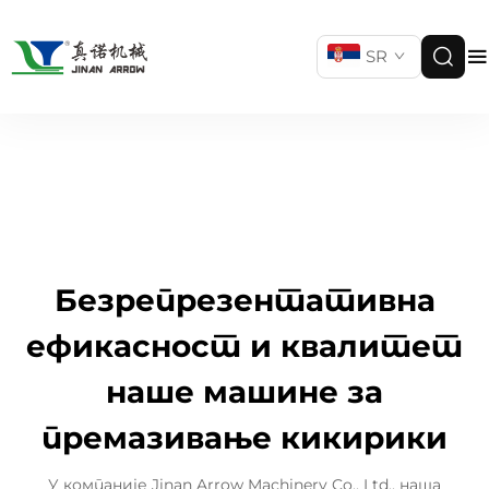
SR
Безрепрезентативна
ефикасност и квалитет
наше машине за
премазивање кикирики
У компаније Jinan Arrow Machinery Co., Ltd., наша