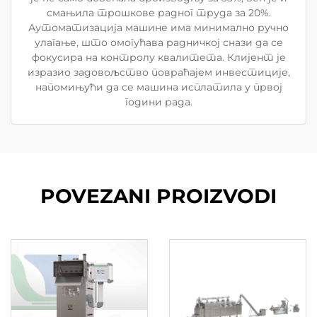
смањила трошкове радног труда за 20%.
Аутоматизација машине има минимално ручно
улагање, што омогућава радничкој снази да се
фокусира на контролу квалитета. Клијент је
изразио задовољство повраћајем инвестиције,
напомињући да се машина исплатила у првој
години рада.
POVEZANI PROIZVODI