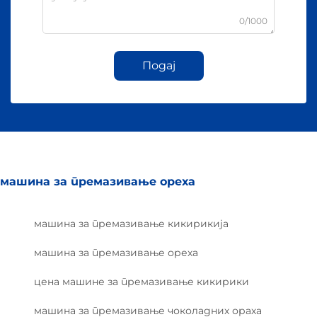
0/1000
Подај
машина за премазивање ореха
машина за премазивање кикирикија
машина за премазивање ореха
цена машине за премазивање кикирики
машина за премазивање чоколадних ораха