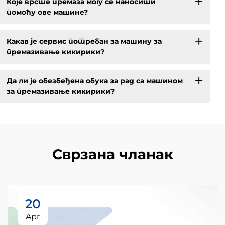
Које врсте премаза могу се наносити
помоћу ове машине?
Какав је сервис потребан за машину за
премазивање кикирики?
Да ли је обезбеђена обука за рад са машином
за премазивање кикирики?
Сврзана чланак
20
Apr