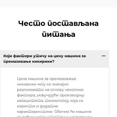
Често постављана
питања
Који фактори утичу на цену машина за
премазивање кикирики?
Цена машина за премазивање
кикирики могу се значајно
разликовати на основу неколико
фактора, укључујући производњу
капацитета, технологију која се
користи и додатне
карактеристике. Обично ће машине
са већим капацитетом и напредним