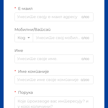
Е-маил
0/100
Мобилни/Ватсап
Код
0/100
Име
0/100
Име компаније
0/200
Порука