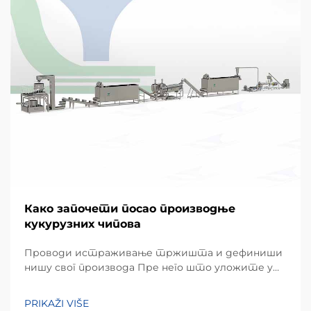
Како започети посао производње
кукурузних чипова
Проводи истраживање тржишта и дефиниши
нишу свог производа Пре него што уложите у
хардвер, успешан подухват почиње детаљним
разумевањем преференција локалних
PRIKAŽI VIŠE
потрошача. Кукурузни чипови, углавном