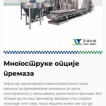
Многоструке опције
премаза
Једна од најзначајнијих карактеристика наше
машине за премазивање кикирики је њена
свестраност у наношавању различитих премаза. Без
обзира да ли ваш производ захтева слој слатке
чоколаде или сору, наша машина може све то да