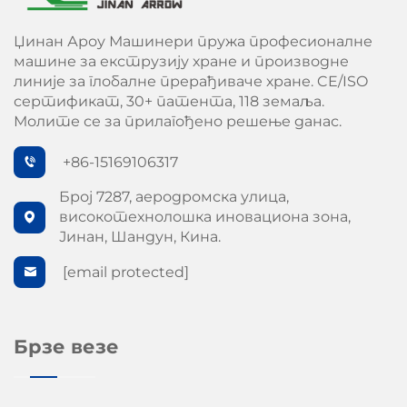
Џинан Ароу Машинери пружа професионалне
машине за екструзију хране и производне
линије за глобалне прерађиваче хране. CE/ISO
сертификат, 30+ патента, 118 земаља.
Молите се за прилагођено решење данас.
+86-15169106317
Број 7287, аеродромска улица,
високотехнолошка иновациона зона,
Јинан, Шандун, Кина.
[email protected]
Брзе везе