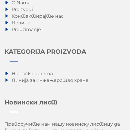
O Nama
Proizvodi
Контактирајте нас
Новине
Preuzimanje
KATEGORIJA PROIZVODA
Hranačka oprema
Линија за инжењерство хране
Новински лист
Препоручите нам нашу новинску листицу да