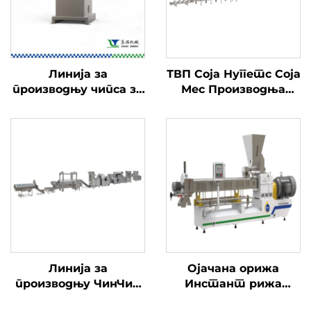
Линија за
ТВП Соја Нуггетс Соја
производњу чипса за
Мес Производња
пиринче
Линија
Линија за
Ојачана орижа
производњу ЧинЧин
Инстант рижа
Снаццхас
Конјак Рижа