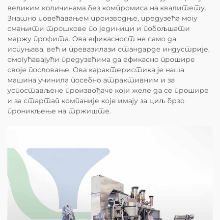
великим количинама без компромиса на квалитету.
Знатно повећавањем производње, предузећа могу
смањити трошкове по јединици и побољшати
маржу профита. Ова ефикасност не само да
испуњава, већ и превазилази стандарде индустрије,
омогућавајући предузећима да ефикасно прошире
своје пословање. Ова карактеристика је наша
машина учинила посебно атрактивним и за
успостављене произвођаче који желе да се прошире
и за стартап компаније које имају за циљ брзо
проникљење на тржиште.