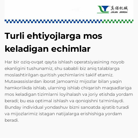
Turli ehtiyojlarga mos
keladigan echimlar
Har bir oziq-ovqat qayta ishlash operatsiyasining noyob
ekanligini tushunamiz, shu sababli biz aniq talablarga
moslashtirilgan quritish yechimlarini taklif etamiz.
Mutaxassislardan iborat jamoamiz mijozlar bilan yaqin
hamkorlikda ishlab, ularning ishlab chiqarish maqsadlariga
mos keladigan tizimlarni loyihalash va joriy etishda yordam
beradi; bu esa optimal ishlash va qoniqishni ta'minlaydi.
Bunday individual yondashuv bizni sanoatda ajratib turadi
va mijozlarimiz istagan natijalarga erishishiga yordam
beradi.