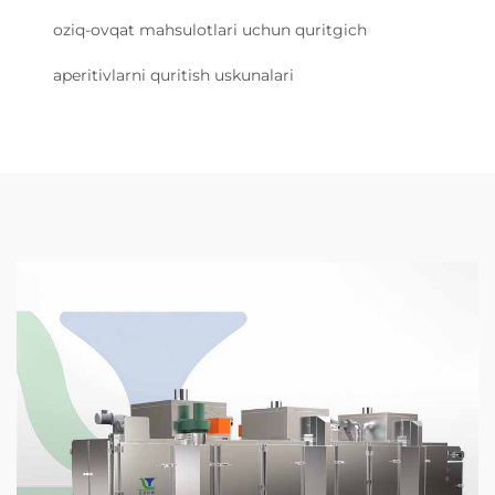
oziq-ovqat mahsulotlari uchun quritgich
aperitivlarni quritish uskunalari