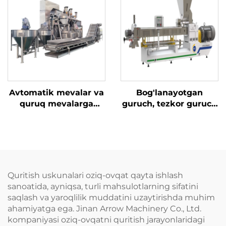
Avtomatik mevalar va
Bog'lanayotgan
quruq mevalarga
guruch, tezkor guruch
qoplam beruvchi
va konjak guruchi
apparat
ishlab chiqarish
liniyasi
Quritish uskunalari oziq-ovqat qayta ishlash
sanoatida, ayniqsa, turli mahsulotlarning sifatini
saqlash va yaroqlilik muddatini uzaytirishda muhim
ahamiyatga ega. Jinan Arrow Machinery Co., Ltd.
kompaniyasi oziq-ovqatni quritish jarayonlaridagi