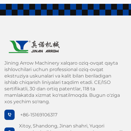
Jining Arrow Machinery xalqaro oziq-ovqat qayta
ishlovchilari uchun professional oziq-ovqat
ekstruziya uskunalari va kalit bilan beriladigan
ishlab chiqarish liniyalari taqdim etadi. CE/ISO
sertifikatli, 30 dan ortiq patentlar, 118 ta
mamlakatda xizmat ko'rsatilmoqda. Bugun o'ziga
xos yechim so'rang.
+86-15169106317
Xitoy, Shandong, Jinan shahri, Yuqori