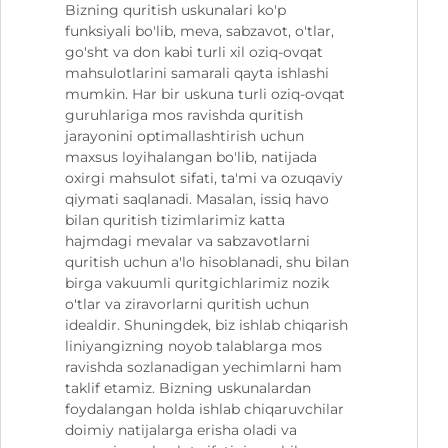
Bizning quritish uskunalari ko'p
funksiyali bo'lib, meva, sabzavot, o'tlar,
go'sht va don kabi turli xil oziq-ovqat
mahsulotlarini samarali qayta ishlashi
mumkin. Har bir uskuna turli oziq-ovqat
guruhlariga mos ravishda quritish
jarayonini optimallashtirish uchun
maxsus loyihalangan bo'lib, natijada
oxirgi mahsulot sifati, ta'mi va ozuqaviy
qiymati saqlanadi. Masalan, issiq havo
bilan quritish tizimlarimiz katta
hajmdagi mevalar va sabzavotlarni
quritish uchun a'lo hisoblanadi, shu bilan
birga vakuumli quritgichlarimiz nozik
o'tlar va ziravorlarni quritish uchun
idealdir. Shuningdek, biz ishlab chiqarish
liniyangizning noyob talablarga mos
ravishda sozlanadigan yechimlarni ham
taklif etamiz. Bizning uskunalardan
foydalangan holda ishlab chiqaruvchilar
doimiy natijalarga erisha oladi va