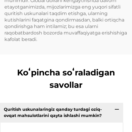
muhimdir. Global doirani kengaytirishda davom
etayotganimizda, mijozlarimizga eng yuqori sifatli
quritish uskunalari taqdim etishga, ularning
kutishlarini faqatgina qondirmasdan, balki ortiqcha
qondirishga ham intilamiz; bu esa ularni
raqobatbardosh bozorda muvaffaqiyatga erishishiga
kafolat beradi.
Koʻpincha soʻraladigan
savollar
Quritish uskunalaringiz qanday turdagi oziq-
ovqat mahsulotlarini qayta ishlashi mumkin?