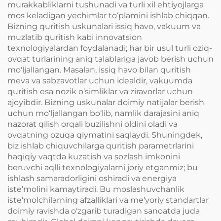
murakkabliklarni tushunadi va turli xil ehtiyojlarga
mos keladigan yechimlar to‘plamini ishlab chiqqan.
Bizning quritish uskunalari issiq havo, vakuum va
muzlatib quritish kabi innovatsion
texnologiyalardan foydalanadi; har bir usul turli oziq-
ovqat turlarining aniq talablariga javob berish uchun
mo‘ljallangan. Masalan, issiq havo bilan quritish
meva va sabzavotlar uchun idealdir, vakuumda
quritish esa nozik o‘simliklar va ziravorlar uchun
ajoyibdir. Bizning uskunalar doimiy natijalar berish
uchun mo‘ljallangan bo‘lib, namlik darajasini aniq
nazorat qilish orqali buzilishni oldini oladi va
ovqatning ozuqa qiymatini saqlaydi. Shuningdek,
biz ishlab chiquvchilarga quritish parametrlarini
haqiqiy vaqtda kuzatish va sozlash imkonini
beruvchi aqlli texnologiyalarni joriy etganmiz; bu
ishlash samaradorligini oshiradi va energiya
iste’molini kamaytiradi. Bu moslashuvchanlik
iste’molchilarning afzalliklari va me’yoriy standartlar
doimiy ravishda o‘zgarib turadigan sanoatda juda