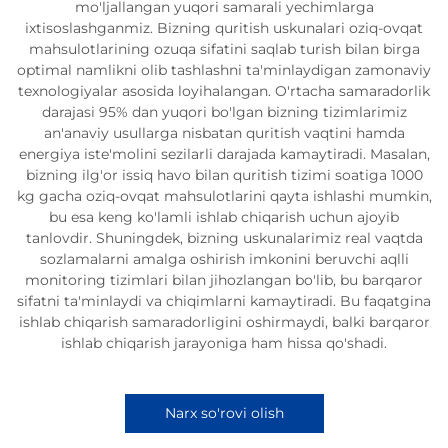
mo'ljallangan yuqori samarali yechimlarga
ixtisoslashganmiz. Bizning quritish uskunalari oziq-ovqat
mahsulotlarining ozuqa sifatini saqlab turish bilan birga
optimal namlikni olib tashlashni ta'minlaydigan zamonaviy
texnologiyalar asosida loyihalangan. O'rtacha samaradorlik
darajasi 95% dan yuqori bo'lgan bizning tizimlarimiz
an'anaviy usullarga nisbatan quritish vaqtini hamda
energiya iste'molini sezilarli darajada kamaytiradi. Masalan,
bizning ilg'or issiq havo bilan quritish tizimi soatiga 1000
kg gacha oziq-ovqat mahsulotlarini qayta ishlashi mumkin,
bu esa keng ko'lamli ishlab chiqarish uchun ajoyib
tanlovdir. Shuningdek, bizning uskunalarimiz real vaqtda
sozlamalarni amalga oshirish imkonini beruvchi aqlli
monitoring tizimlari bilan jihozlangan bo'lib, bu barqaror
sifatni ta'minlaydi va chiqimlarni kamaytiradi. Bu faqatgina
ishlab chiqarish samaradorligini oshirmaydi, balki barqaror
ishlab chiqarish jarayoniga ham hissa qo'shadi.
Narx so'rovi olish