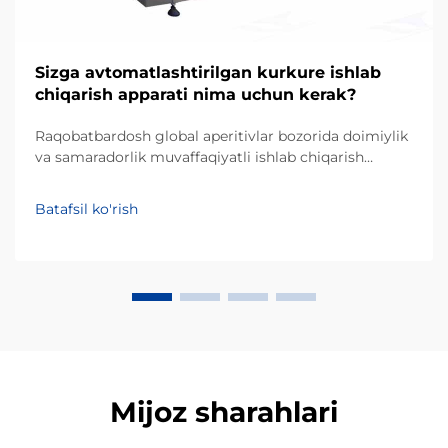
Sizga avtomatlashtirilgan kurkure ishlab
chiqarish apparati nima uchun kerak?
Raqobatbardosh global aperitivlar bozorida doimiylik
va samaradorlik muvaffaqiyatli ishlab chiqarish
biznesining ustunliklari hisoblanadi. Kurkure — o'ziga
xos noaniq shakli va qattiq matosi bilan mashhur
Batafsil ko'rish
ekstruziya qilingan kukunli aperitiv turidir, uning
ishlab chiqarilishi maxsus p...
Mijoz sharahlari