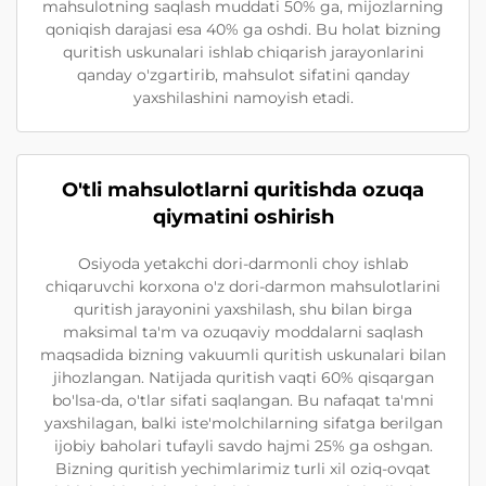
mahsulotning saqlash muddati 50% ga, mijozlarning
qoniqish darajasi esa 40% ga oshdi. Bu holat bizning
quritish uskunalari ishlab chiqarish jarayonlarini
qanday o'zgartirib, mahsulot sifatini qanday
yaxshilashini namoyish etadi.
O'tli mahsulotlarni quritishda ozuqa
qiymatini oshirish
Osiyoda yetakchi dori-darmonli choy ishlab
chiqaruvchi korxona o'z dori-darmon mahsulotlarini
quritish jarayonini yaxshilash, shu bilan birga
maksimal ta'm va ozuqaviy moddalarni saqlash
maqsadida bizning vakuumli quritish uskunalari bilan
jihozlangan. Natijada quritish vaqti 60% qisqargan
bo'lsa-da, o'tlar sifati saqlangan. Bu nafaqat ta'mni
yaxshilagan, balki iste'molchilarning sifatga berilgan
ijobiy baholari tufayli savdo hajmi 25% ga oshgan.
Bizning quritish yechimlarimiz turli xil oziq-ovqat