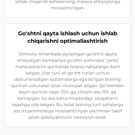
ishlab chiqarish sohalarining maxsus ehtiyojlariga
moslashtirilgan.
Go'shtni qayta ishlash uchun ishlab
chiqarishni optimallashtirish
Shimoliy Amerikada joylashgan go'shtni qayta
ishlaydigan kompaniya go'shtli pishiriqlar (jerki)
mahsulotlarini quritishda noaniq natijalarga duch
kelgan. Ular turli xil go'sht turlari uchun
dasturlanadigan sozlamalarga ega bo'lgan bizning
quritish uskunalari bilan murojaat qilgan. Qo'llashdan
keyin quritish vaqti 35% ga, chiqim esa 15% ga
kamaygan, bu esa katta miqdordagi xarajatlarni
tejashga olib kelgan. Bu holat bizning turli sohalarga
xos muammolarga moslashtirilgan yechimlar taklif
qilish qobiliyatimizni namoyish etadi.