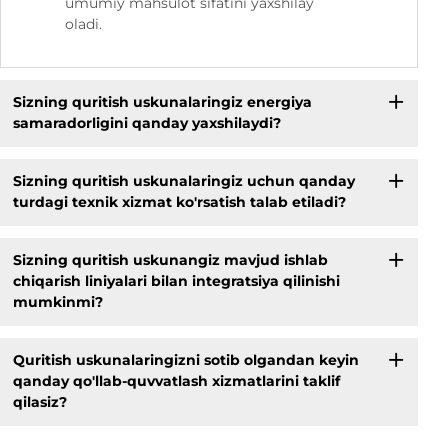
umumiy mahsulot sifatini yaxshilay
oladi.
Sizning quritish uskunalaringiz energiya
samaradorligini qanday yaxshilaydi?
Sizning quritish uskunalaringiz uchun qanday
turdagi texnik xizmat ko'rsatish talab etiladi?
Sizning quritish uskunangiz mavjud ishlab
chiqarish liniyalari bilan integratsiya qilinishi
mumkinmi?
Quritish uskunalaringizni sotib olgandan keyin
qanday qo'llab-quvvatlash xizmatlarini taklif
qilasiz?