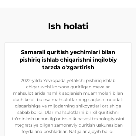
Ish holati
Samarali quritish yechimlari bilan
pishiriq ishlab chiqarishni inqilobiy
tarzda o'zgartirish
2022-yilda Yevropada yetakchi pishiriq ishlab
chiqaruvchi korxona quritilgan mevalar
mahsulotlarida namlik saqlanish muammolari bilan
duch keldi, bu esa mahsulotlarning saqlash muddati
qisqarishiga va mijozlarning shikoyatlari ortishiga
sabab bo'ldi. Ular mahsulotlarni bir xil quritishni
ta'minlash uchun ilg'or issiqlik nasosi texnologiyasini
integratsiya qilgan zamonaviy quritish uskunasidan
foydalana boshladilar. Natijalar ajoyib bo'ldi: