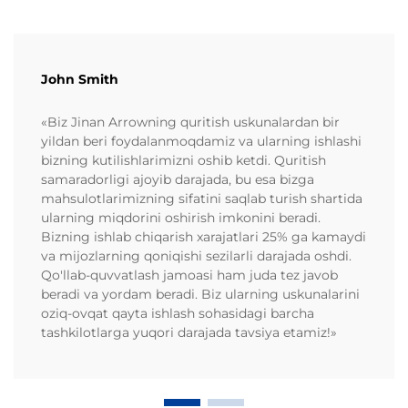
John Smith
«Biz Jinan Arrowning quritish uskunalardan bir
yildan beri foydalanmoqdamiz va ularning ishlashi
bizning kutilishlarimizni oshib ketdi. Quritish
samaradorligi ajoyib darajada, bu esa bizga
mahsulotlarimizning sifatini saqlab turish shartida
ularning miqdorini oshirish imkonini beradi.
Bizning ishlab chiqarish xarajatlari 25% ga kamaydi
va mijozlarning qoniqishi sezilarli darajada oshdi.
Qo'llab-quvvatlash jamoasi ham juda tez javob
beradi va yordam beradi. Biz ularning uskunalarini
oziq-ovqat qayta ishlash sohasidagi barcha
tashkilotlarga yuqori darajada tavsiya etamiz!»