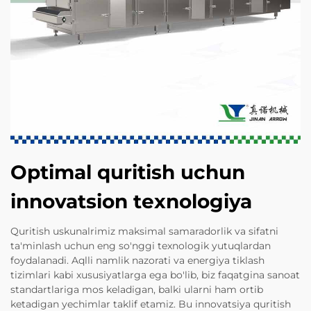
Optimal quritish uchun
innovatsion texnologiya
Quritish uskunalrimiz maksimal samaradorlik va sifatni
ta'minlash uchun eng so'nggi texnologik yutuqlardan
foydalanadi. Aqlli namlik nazorati va energiya tiklash
tizimlari kabi xususiyatlarga ega bo'lib, biz faqatgina sanoat
standartlariga mos keladigan, balki ularni ham ortib
ketadigan yechimlar taklif etamiz. Bu innovatsiya quritish