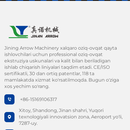
Jining Arrow Machinery xalqaro oziq-ovqat qayta
ishlovchilari uchun professional oziq-ovqat
ekstruziya uskunalari va kalit bilan beriladigan
ishlab chiqarish liniyalari taqdim etadi. CE/ISO
sertifikatli, 30 dan ortiq patentlar, 118 ta
mamlakatda xizmat ko'rsatilmoqda. Bugun o'ziga
xos yechim so'rang.
+86-15169106317
Xitoy, Shandong, Jinan shahri, Yuqori
texnologiyali innovatsion zona, Aeroport yo'li,
7287-uy.