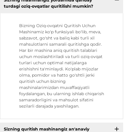
Sizning mashinangiz yordamida qanday
turdagi oziq-ovqatlar quritilishi mumkin?
Bizning Oziq-ovqatni Quritish Uchun
Mashinamiz ko'p funksiyali bo'lib, meva,
sabzavot, go'sht va baliq kabi turli xil
mahsulotlarni samarali quritishga qodir.
Har bir mashina aniq quritish talablari
uchun moslashtiriladi va turli oziq-ovqat
turlari uchun optimal natijalarga
erishishni ta'minlaydi. Ko'plab mijozlar
olma, pomidor va hatto go'shtli jerki
quritish uchun bizning
mashinalarimizdan muvaffaqiyatli
foydalangan, bu ularning ishlab chiqarish
samaradorligini va mahsulot sifatini
sezilarli darajada yaxshilagan.
Sizning quritish mashinangiz an'anaviy