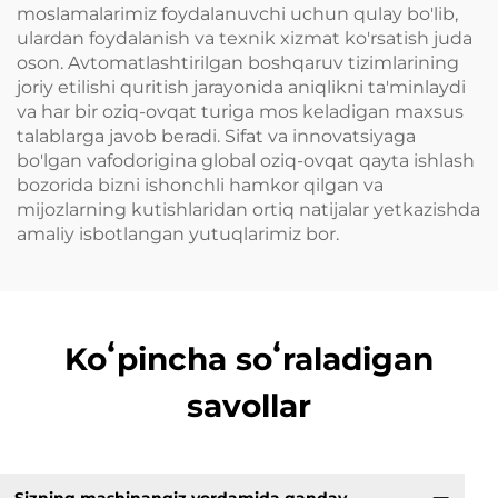
moslamalarimiz foydalanuvchi uchun qulay bo'lib,
ulardan foydalanish va texnik xizmat ko'rsatish juda
oson. Avtomatlashtirilgan boshqaruv tizimlarining
joriy etilishi quritish jarayonida aniqlikni ta'minlaydi
va har bir oziq-ovqat turiga mos keladigan maxsus
talablarga javob beradi. Sifat va innovatsiyaga
bo'lgan vafodorigina global oziq-ovqat qayta ishlash
bozorida bizni ishonchli hamkor qilgan va
mijozlarning kutishlaridan ortiq natijalar yetkazishda
amaliy isbotlangan yutuqlarimiz bor.
Koʻpincha soʻraladigan
savollar