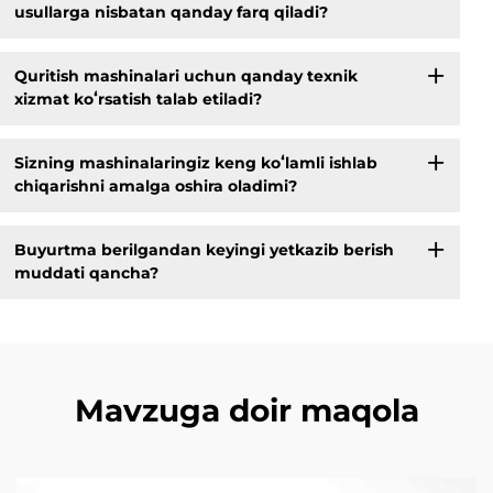
usullarga nisbatan qanday farq qiladi?
Quritish mashinalari uchun qanday texnik
xizmat koʻrsatish talab etiladi?
Sizning mashinalaringiz keng koʻlamli ishlab
chiqarishni amalga oshira oladimi?
Buyurtma berilgandan keyingi yetkazib berish
muddati qancha?
Mavzuga doir maqola