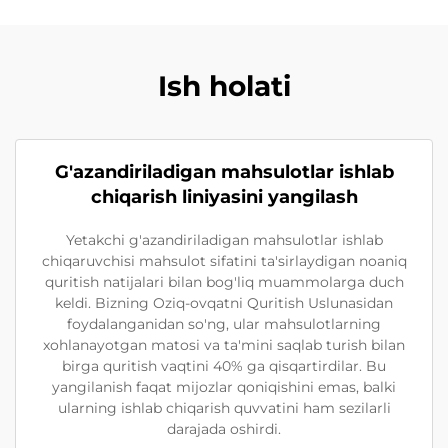
Ish holati
G'azandiriladigan mahsulotlar ishlab
chiqarish liniyasini yangilash
Yetakchi g'azandiriladigan mahsulotlar ishlab
chiqaruvchisi mahsulot sifatini ta'sirlaydigan noaniq
quritish natijalari bilan bog'liq muammolarga duch
keldi. Bizning Oziq-ovqatni Quritish Uslunasidan
foydalanganidan so'ng, ular mahsulotlarning
xohlanayotgan matosi va ta'mini saqlab turish bilan
birga quritish vaqtini 40% ga qisqartirdilar. Bu
yangilanish faqat mijozlar qoniqishini emas, balki
ularning ishlab chiqarish quvvatini ham sezilarli
darajada oshirdi.