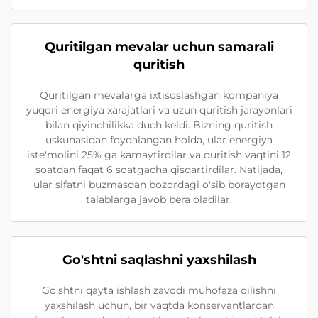
Quritilgan mevalar uchun samarali
quritish
Quritilgan mevalarga ixtisoslashgan kompaniya
yuqori energiya xarajatlari va uzun quritish jarayonlari
bilan qiyinchilikka duch keldi. Bizning quritish
uskunasidan foydalangan holda, ular energiya
iste'molini 25% ga kamaytirdilar va quritish vaqtini 12
soatdan faqat 6 soatgacha qisqartirdilar. Natijada,
ular sifatni buzmasdan bozordagi o'sib borayotgan
talablarga javob bera oladilar.
Go'shtni saqlashni yaxshilash
Go'shtni qayta ishlash zavodi muhofaza qilishni
yaxshilash uchun, bir vaqtda konservantlardan