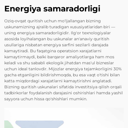
Energiya samaradorligi
Oziq-ovqat quritish uchun mo'ljallangan bizning
uskunamizning ajralib turadigan xususiyatlaridan biri —
uning energiya samaradorligidir. Ilg'or texnologiyalar
asosida loyihalangan bu uskunalar an'anaviy quritish
usullariga nisbatan energiya sarfini sezilarli darajada
kamaytiradi. Bu faqatgina operatsion xarajatlarni
kamaytirmaydi, balki barqaror amaliyotlarga ham mos
keladi va shu sababli ekologik jihatdan mas'ul bizneslar
uchun ideal tanlovdir. Mijozlar energiya tejamkorligini 30%
gacha etganligini bildirishmoqda, bu esa vaqt o'tishi bilan
katta miqdordagi xarajatlarni kamaytirishni anglatadi.
Bizning quritish uskunalari sifatida investitsiya qilish orqali
tadbirkorlar foydalanish darajasini oshirishlari hamda yashil
sayyora uchun hissa qo'shishlari mumkin.