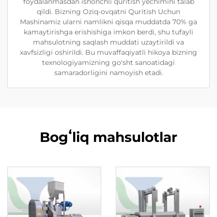
foydalanmasdan ishonchli quritish yechimini talab
qildi. Bizning Oziq-ovqatni Quritish Uchun
Mashinamiz ularni namlikni qisqa muddatda 70% ga
kamaytirishga erishishiga imkon berdi, shu tufayli
mahsulotning saqlash muddati uzaytirildi va
xavfsizligi oshirildi. Bu muvaffaqiyatli hikoya bizning
texnologiyamizning go'sht sanoatidagi
samaradorligini namoyish etadi.
Bogʻliq mahsulotlar