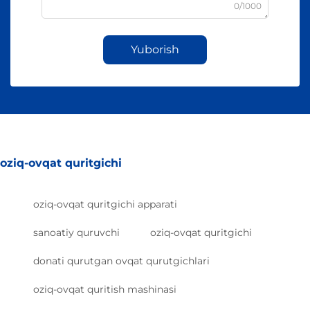
0/1000
Yuborish
oziq-ovqat quritgichi
oziq-ovqat quritgichi apparati
sanoatiy quruvchi
oziq-ovqat quritgichi
donati qurutgan ovqat qurutgichlari
oziq-ovqat quritish mashinasi