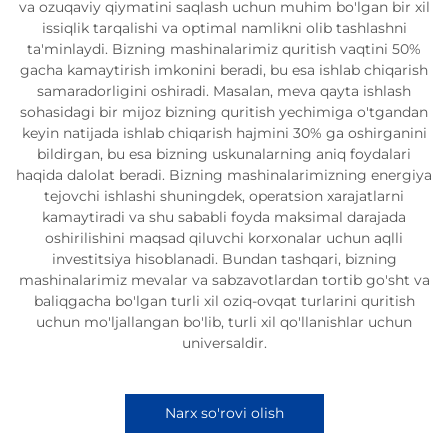
va ozuqaviy qiymatini saqlash uchun muhim bo'lgan bir xil
issiqlik tarqalishi va optimal namlikni olib tashlashni
ta'minlaydi. Bizning mashinalarimiz quritish vaqtini 50%
gacha kamaytirish imkonini beradi, bu esa ishlab chiqarish
samaradorligini oshiradi. Masalan, meva qayta ishlash
sohasidagi bir mijoz bizning quritish yechimiga o'tgandan
keyin natijada ishlab chiqarish hajmini 30% ga oshirganini
bildirgan, bu esa bizning uskunalarning aniq foydalari
haqida dalolat beradi. Bizning mashinalarimizning energiya
tejovchi ishlashi shuningdek, operatsion xarajatlarni
kamaytiradi va shu sababli foyda maksimal darajada
oshirilishini maqsad qiluvchi korxonalar uchun aqlli
investitsiya hisoblanadi. Bundan tashqari, bizning
mashinalarimiz mevalar va sabzavotlardan tortib go'sht va
baliqgacha bo'lgan turli xil oziq-ovqat turlarini quritish
uchun mo'ljallangan bo'lib, turli xil qo'llanishlar uchun
universaldir.
Narx so'rovi olish