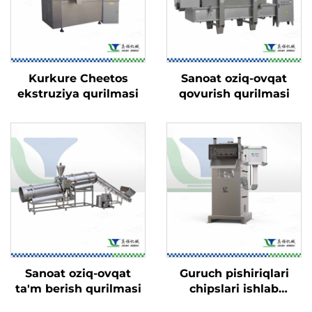
Kurkure Cheetos
Sanoat oziq-ovqat
ekstruziya qurilmasi
qovurish qurilmasi
Sanoat oziq-ovqat
Guruch pishiriqlari
ta'm berish qurilmasi
chipslari ishlab
chiqarish liniyasi