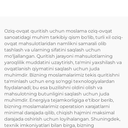
Oziq-ovqat quritish uchun moslama oziq-ovqat
sanoatidagi muhim tarkibiy qism bo'lib, turli xil oziq-
ovqat mahsulotlaridan namlikni samarali olib
tashlash va ularning sifatini saqlash uchun
mo'ljallangan. Quritish jarayoni mahsulotlarning
yaroqlilik muddatini uzaytirish, ta'mini yaxshilash va
ovqatlanish qiymatini saqlash uchun juda
muhimdir. Bizning moslamalarimiz tekis quritishni
ta'minlash uchun eng so'nggi texnologiyalardan
foydalanadi; bu esa buzilishni oldini olish va
mahsulotning butunligini saqlash uchun juda
muhimdir. Energiya tejamkorligiga e'tibor berib,
bizning moslamalarimiz operatsion xarajatlarni
minimal darajada qilib, chiqish hajmini maksimal
darajada oshirish uchun loyihalangan. Shuningdek,
texnik imkoniyatlari bilan birga, bizning