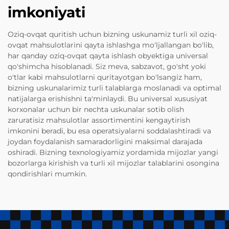
imkoniyati
Oziq-ovqat quritish uchun bizning uskunamiz turli xil oziq-
ovqat mahsulotlarini qayta ishlashga mo'ljallangan bo'lib,
har qanday oziq-ovqat qayta ishlash obyektiga universal
qo'shimcha hisoblanadi. Siz meva, sabzavot, go'sht yoki
o'tlar kabi mahsulotlarni quritayotgan bo'lsangiz ham,
bizning uskunalarimiz turli talablarga moslanadi va optimal
natijalarga erishishni ta'minlaydi. Bu universal xususiyat
korxonalar uchun bir nechta uskunalar sotib olish
zaruratisiz mahsulotlar assortimentini kengaytirish
imkonini beradi, bu esa operatsiyalarni soddalashtiradi va
joydan foydalanish samaradorligini maksimal darajada
oshiradi. Bizning texnologiyamiz yordamida mijozlar yangi
bozorlarga kirishish va turli xil mijozlar talablarini osongina
qondirishlari mumkin.