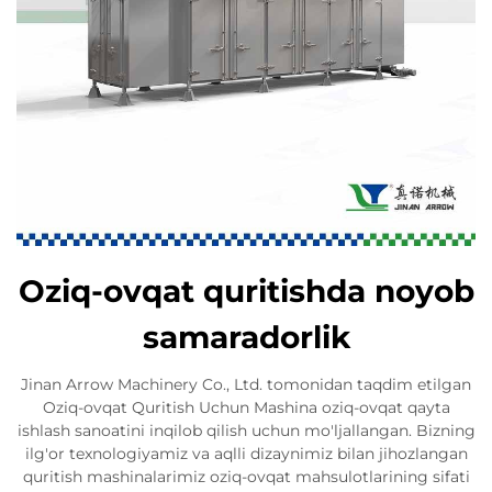
Oziq-ovqat quritishda noyob
samaradorlik
Jinan Arrow Machinery Co., Ltd. tomonidan taqdim etilgan
Oziq-ovqat Quritish Uchun Mashina oziq-ovqat qayta
ishlash sanoatini inqilob qilish uchun mo'ljallangan. Bizning
ilg'or texnologiyamiz va aqlli dizaynimiz bilan jihozlangan
quritish mashinalarimiz oziq-ovqat mahsulotlarining sifati