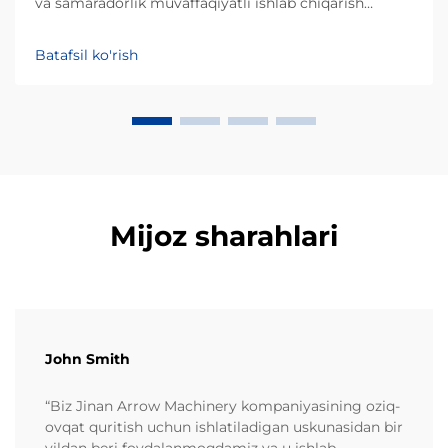
va samaradorlik muvaffaqiyatli ishlab chiqarish
biznesining ustunliklari hisoblanadi. Kurkure — o'ziga
xos noaniq shakli va qattiq matosi bilan mashhur
Batafsil ko'rish
ekstruziya qilingan kukunli aperitiv turidir, uning
ishlab chiqarilishi maxsus p...
Mijoz sharahlari
John Smith
“Biz Jinan Arrow Machinery kompaniyasining oziq-
ovqat quritish uchun ishlatiladigan uskunasidan bir
yildan beri foydalanmoqdamiz va u ishlab