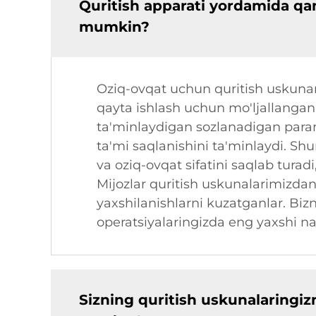
Quritish apparati yordamida qan
mumkin?
Oziq-ovqat uchun quritish uskunami
qayta ishlash uchun mo'ljallangan.
ta'minlaydigan sozlanadigan param
ta'mi saqlanishini ta'minlaydi. Sh
va oziq-ovqat sifatini saqlab tura
Mijozlar quritish uskunalarimizdan
yaxshilanishlarni kuzatganlar. Bizn
operatsiyalaringizda eng yaxshi n
Sizning quritish uskunalaringiz