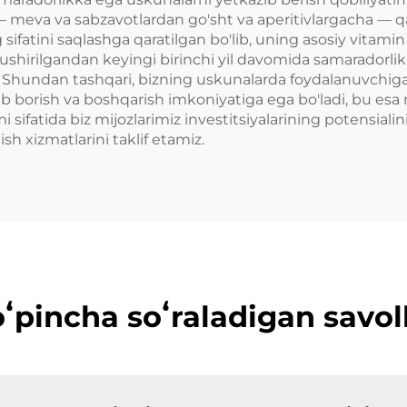
i — meva va sabzavotlardan go'sht va aperitivlargacha — q
 sifatini saqlashga qaratilgan bo'lib, uning asosiy vitam
ushirilgandan keyingi birinchi yil davomida samaradorlikn
. Shundan tashqari, bizning uskunalarda foydalanuvchiga q
ib borish va boshqarish imkoniyatiga ega bo'ladi, bu esa m
 sifatida biz mijozlarimiz investitsiyalarining potensiali
sh xizmatlarini taklif etamiz.
ʻpincha soʻraladigan savol