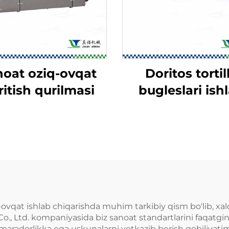
oat oziq-ovqat
Doritos tortil
ritish qurilmasi
bugleslari ish
chiqarish liniy
vqat ishlab chiqarishda muhim tarkibiy qism bo'lib, xalq
o., Ltd. kompaniyasida biz sanoat standartlarini faqatgi
maradorlikka ega uskunalarni yetkazib berish qobiliyatimi