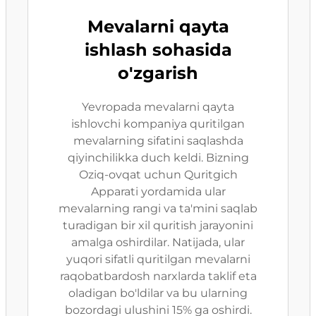
Mevalarni qayta
ishlash sohasida
o'zgarish
Yevropada mevalarni qayta
ishlovchi kompaniya quritilgan
mevalarning sifatini saqlashda
qiyinchilikka duch keldi. Bizning
Oziq-ovqat uchun Quritgich
Apparati yordamida ular
mevalarning rangi va ta'mini saqlab
turadigan bir xil quritish jarayonini
amalga oshirdilar. Natijada, ular
yuqori sifatli quritilgan mevalarni
raqobatbardosh narxlarda taklif eta
oladigan bo'ldilar va bu ularning
bozordagi ulushini 15% ga oshirdi.