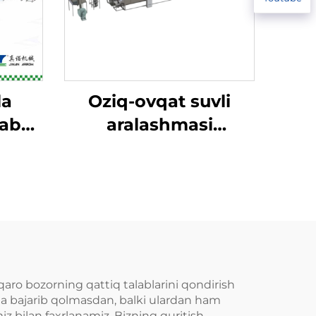
la
Oziq-ovqat suvli
lab
aralashmasi
asi
(nutritsiya) chaqaloq
suvli aralashmasi
ishlab chiqarish
liniyasi
aro bozorning qattiq talablarini qondirish
na bajarib qolmasdan, balki ulardan ham
z bilan faxrlanamiz. Bizning quritish