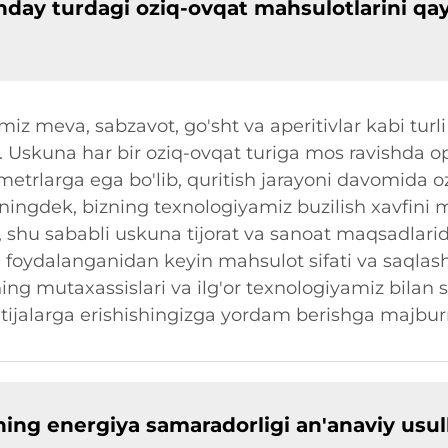
day turdagi oziq-ovqat mahsulotlarini qay
z meva, sabzavot, go'sht va aperitivlar kabi turli
 Uskuna har bir oziq-ovqat turiga mos ravishda opt
etrlarga ega bo'lib, quritish jarayoni davomida 
uningdek, bizning texnologiyamiz buzilish xavfini
di, shu sababli uskuna tijorat va sanoat maqsadlar
 foydalanganidan keyin mahsulot sifati va saqlash
ing mutaxassislari va ilg'or texnologiyamiz bilan 
atijalarga erishishingizga yordam berishga majbur
ning energiya samaradorligi an'anaviy usul