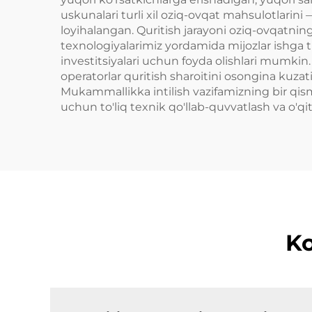
uskunalari turli xil oziq-ovqat mahsulotlarin
loyihalangan. Quritish jarayoni oziq-ovqatning
texnologiyalarimiz yordamida mijozlar ishga t
investitsiyalari uchun foyda olishlari mumkin
operatorlar quritish sharoitini osongina kuzat
Mukammallikka intilish vazifamizning bir qismi
uchun to'liq texnik qo'llab-quvvatlash va o'qiti
Ko