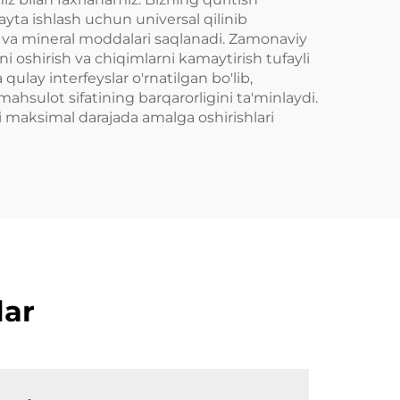
ayta ishlash uchun universal qilinib
in va mineral moddalari saqlanadi. Zamonaviy
i oshirish va chiqimlarni kamaytirish tufayli
ulay interfeyslar o'rnatilgan bo'lib,
ahsulot sifatining barqarorligini ta'minlaydi.
ni maksimal darajada amalga oshirishlari
lar