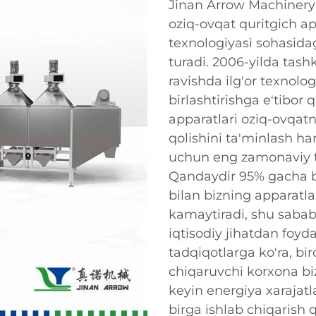
Jinan Arrow Machinery 
oziq-ovqat quritgich ap
texnologiyasi sohasida
turadi. 2006-yilda tas
ravishda ilg'or texnolog
birlashtirishga e'tibor
apparatlari oziq-ovqat
qolishini ta'minlash h
uchun eng zamonaviy t
Qandaydir 95% gacha bo
bilan bizning apparatlar
kamaytiradi, shu sabab
iqtisodiy jihatdan foyd
tadqiqotlarga ko'ra, bi
chiqaruvchi korxona bi
keyin energiya xarajatl
birga ishlab chiqarish