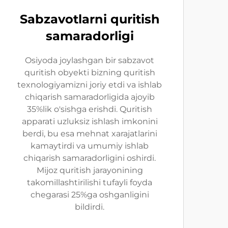
Sabzavotlarni quritish
samaradorligi
Osiyoda joylashgan bir sabzavot
quritish obyekti bizning quritish
texnologiyamizni joriy etdi va ishlab
chiqarish samaradorligida ajoyib
35%lik o'sishga erishdi. Quritish
apparati uzluksiz ishlash imkonini
berdi, bu esa mehnat xarajatlarini
kamaytirdi va umumiy ishlab
chiqarish samaradorligini oshirdi.
Mijoz quritish jarayonining
takomillashtirilishi tufayli foyda
chegarasi 25%ga oshganligini
bildirdi.