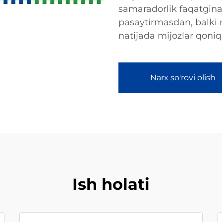
samaradorlik faqatgina 
pasaytirmasdan, balki 
natijada mijozlar qoniq
Narx so'rovi olish
Ish holati