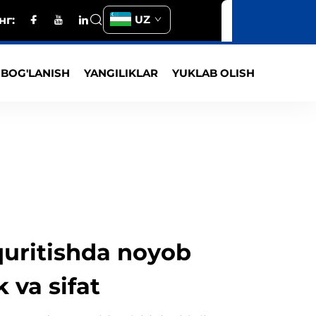
UZ
нг:
 BOG'LANISH
YANGILIKLAR
YUKLAB OLISH
quritishda noyob
 va sifat