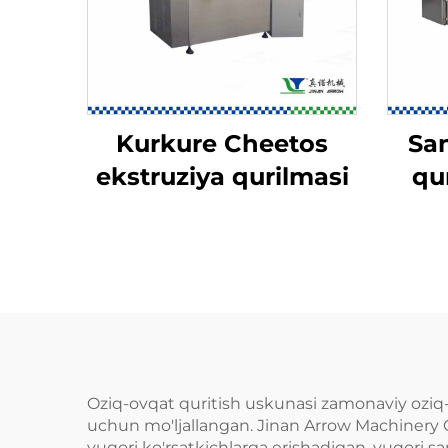
Kurkure Cheetos
San
ekstruziya qurilmasi
qu
Oziq-ovqat quritish uskunasi zamonaviy oziq-o
uchun mo'ljallangan. Jinan Arrow Machinery C
yuqori ko'rsatkichlarga erishadigan, yuqori sa