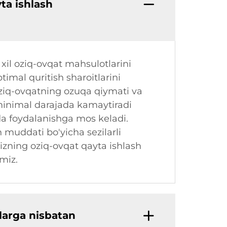
ta ishlash
 xil oziq-ovqat mahsulotlarini
imal quritish sharoitlarini
oziq-ovqatning ozuqa qiymati va
 minimal darajada kamaytiradi
ida foydalanishga mos keladi.
 muddati bo'yicha sezilarli
sizning oziq-ovqat qayta ishlash
miz.
larga nisbatan