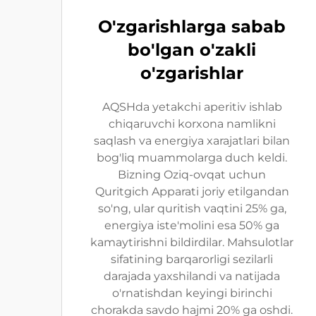
O'zgarishlarga sabab
bo'lgan o'zakli
o'zgarishlar
AQSHda yetakchi aperitiv ishlab
chiqaruvchi korxona namlikni
saqlash va energiya xarajatlari bilan
bog'liq muammolarga duch keldi.
Bizning Oziq-ovqat uchun
Quritgich Apparati joriy etilgandan
so'ng, ular quritish vaqtini 25% ga,
energiya iste'molini esa 50% ga
kamaytirishni bildirdilar. Mahsulotlar
sifatining barqarorligi sezilarli
darajada yaxshilandi va natijada
o'rnatishdan keyingi birinchi
chorakda savdo hajmi 20% ga oshdi.