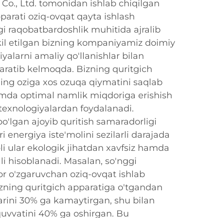
Co., Ltd. tomonidan ishlab chiqilgan
parati oziq-ovqat qayta ishlash
gi raqobatbardoshlik muhitida ajralib
hkil etilgan bizning kompaniyamiz doimiy
iyalarni amaliy qo'llanishlar bilan
 qaratib kelmoqda. Bizning quritgich
ning oziga xos ozuqa qiymatini saqlab
amda optimal namlik miqdoriga erishish
exnologiyalardan foydalanadi.
'lgan ajoyib quritish samaradorligi
i energiya iste'molini sezilarli darajada
li ular ekologik jihatdan xavfsiz hamda
ali hisoblanadi. Masalan, so'nggi
ror o'zgaruvchan oziq-ovqat ishlab
zning quritgich apparatiga o'tgandan
arini 30% ga kamaytirgan, shu bilan
 quvvatini 40% ga oshirgan. Bu