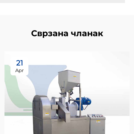
Сврзана чланак
21
Apr