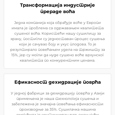
Трансформација индустрије
прераде воћа
Једна компанија која обрађује воће у Европи
имала је проблема са одржавањем квалитета
сушеног воћа. Користећи нашу сушилицу за
храну, постигли су једноставан процес сушења
који је сачувао боју и укус плодова. То је
резултирало повећањем удела на тржишту за
15%, јер су могли да нуде сушено воће врхунског
квалитета по конкурентним ценама.
Ефикасност дехидрације поврћа
У једној фабрици за дехидрацију поврћа у Азији
примењена је наша технологија сушења и
забележена је значајна повећања ефикасности
производње за 35%. Сушилачка машина
омогућила је континуиран рад, смањујући