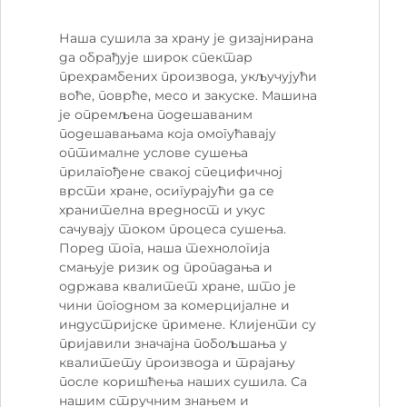
Наша сушила за храну је дизајнирана
да обрађује широк спектар
прехрамбених производа, укључујући
воће, поврће, месо и закуске. Машина
је опремљена подешаваним
подешавањама која омогућавају
оптималне услове сушења
прилагођене свакој специфичној
врсти хране, осигурајући да се
хранителна вредност и укус
сачувају током процеса сушења.
Поред тога, наша технологија
смањује ризик од пропадања и
одржава квалитет хране, што је
чини погодном за комерцијалне и
индустријске примене. Клијенти су
пријавили значајна побољшања у
квалитету производа и трајању
после коришћења наших сушила. Са
нашим стручним знањем и