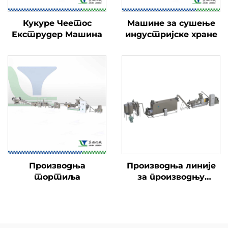
Кукуре Чеетос
Машине за сушење
Екструдер Машина
индустријске хране
Производња
Производња линије
тортиља
за производњу
хранителног праха
за бебе и бебе