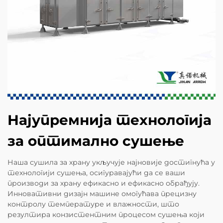
Најупремнија технологија
за оптимално сушење
Наша сушила за храну укључује најновије достигнућа у
технологији сушења, осигуравајући да се ваши
производи за храну ефикасно и ефикасно обрађују.
Инновативни дизајн машине омогућава прецизну
контролу температуре и влажности, што
резултира конзистентним процесом сушења који