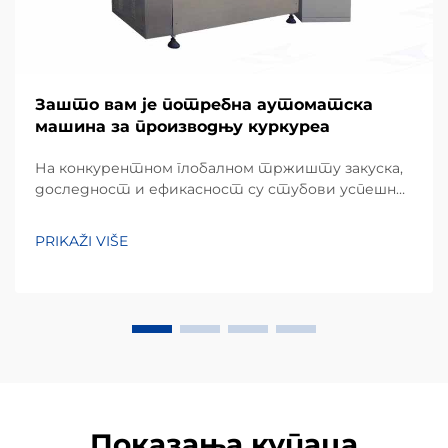
Зашто вам је потребна аутоматска
машина за производњу куркуреа
На конкурентном глобалном тржишту закуска,
доследност и ефикасност су стубови успешног
производног пословања. Куркуре, популарна
врста екструдиране кукурузне закуске позната
PRIKAŽI VIŠE
по свом јединственом неправилном облику и
хрскавом текстури, захтева специјализовану...
Показања купаца