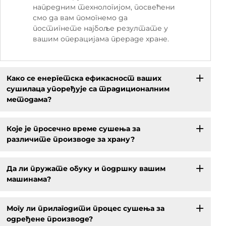
напредним технологијом, посвећени
смо да вам помогнемо да
постигнете најбоље резултате у
вашим операцијама прераде хране.
Како се енергетска ефикасност ваших
сушилаца упоређује са традиционалним
методама?
Које је просечно време сушења за
различите производе за храну?
Да ли пружате обуку и подршку вашим
машинама?
Могу ли прилагодити процес сушења за
одређене производе?