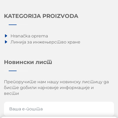
KATEGORIJA PROIZVODA
Hranačka oprema
Линија за инжењерство хране
Новински лист
Препоручите нам нашу новинску листицу да
бисте добили најновије информације и
вести