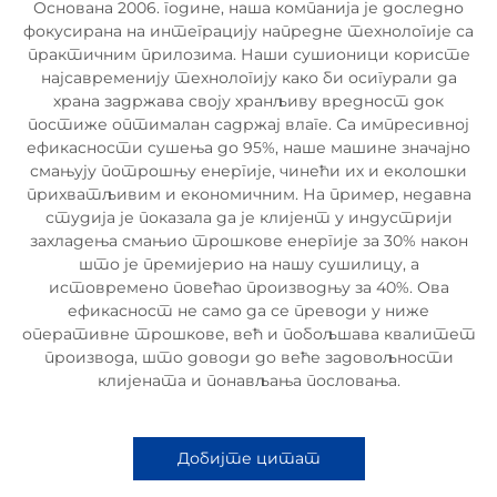
Основана 2006. године, наша компанија је доследно
фокусирана на интеграцију напредне технологије са
практичним прилозима. Наши сушионици користе
најсавременију технологију како би осигурали да
храна задржава своју хранљиву вредност док
постиже оптималан садржај влаге. Са импресивној
ефикасности сушења до 95%, наше машине значајно
смањују потрошњу енергије, чинећи их и еколошки
прихватљивим и економичним. На пример, недавна
студија је показала да је клијент у индустрији
захладења смањио трошкове енергије за 30% након
што је премијерио на нашу сушилицу, а
истовремено повећао производњу за 40%. Ова
ефикасност не само да се преводи у ниже
оперативне трошкове, већ и побољшава квалитет
производа, што доводи до веће задовољности
клијената и понављања пословања.
Добијте цитат