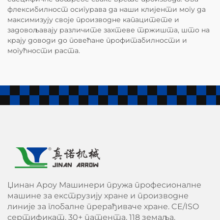
флексибилност осигурава да наши клијенти могу да
максимизују своје производне капацитете и
задовољавају различите захтеве тржишта, што на
крају доводи до повећане профитабилности и
могућности раста.
Џинан Ароу Машинери пружа професионалне
машине за екструзију хране и производне
линије за глобалне прерађиваче хране. CE/ISO
сертификат, 30+ патента, 118 земаља.