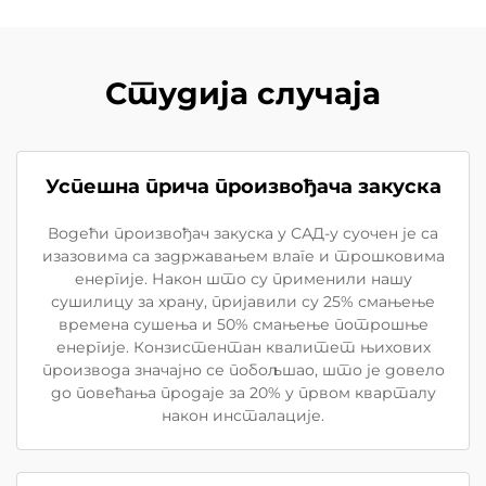
Студија случаја
Успешна прича произвођача закуска
Водећи произвођач закуска у САД-у суочен је са
изазовима са задржавањем влаге и трошковима
енергије. Након што су применили нашу
сушилицу за храну, пријавили су 25% смањење
времена сушења и 50% смањење потрошње
енергије. Конзистентан квалитет њихових
производа значајно се побољшао, што је довело
до повећања продаје за 20% у првом кварталу
након инсталације.