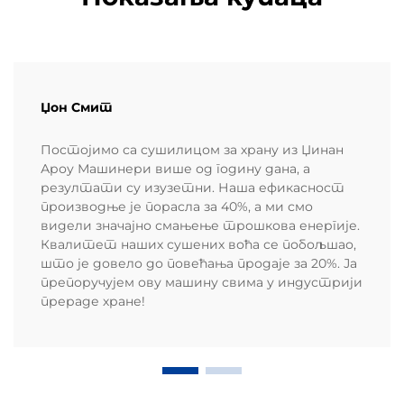
Џон Смит
Постојимо са сушилицом за храну из Џинан
Ароу Машинери више од годину дана, а
резултати су изузетни. Наша ефикасност
производње је порасла за 40%, а ми смо
видели значајно смањење трошкова енергије.
Квалитет наших сушених воћа се побољшао,
што је довело до повећања продаје за 20%. Ја
препоручујем ову машину свима у индустрији
прераде хране!