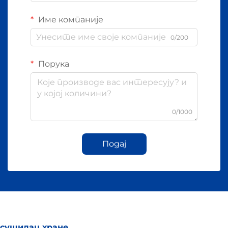
Име компаније
0/200
Порука
0/1000
Подај
сушилац хране