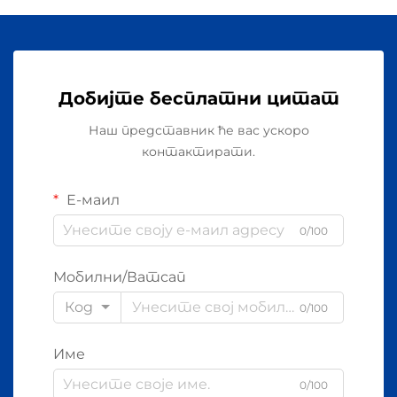
Добијте бесплатни цитат
Наш представник ће вас ускоро
контактирати.
Е-маил
0/100
Мобилни/Ватсап
Код
0/100
Име
0/100