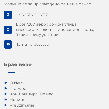
Молите се за прилагођено решење данас.
+86-15169106317
Број 7287, аеродромска улица,
високотехнолошка иновациона зона,
Јинан, Шандун, Кина.
[email protected]
Брзе везе
O Nama
Proizvodi
Контактирајте нас
Новине
Preuzimanje