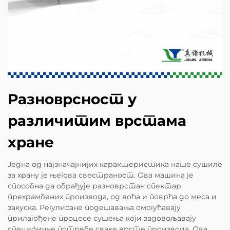
Разноврсност у
различитим врстама
хране
Једна од најзначајнијих карактеристика наше сушиле
за храну је његова свестраност. Ова машина је
способна да обрађује разноврстан спектар
прехрамбених производа, од воћа и поврћа до меса и
закуска. Регулисане подешавања омогућавају
прилагођене процесе сушења који задовољавају
специфичне потребе сваке врсте производа. Ова