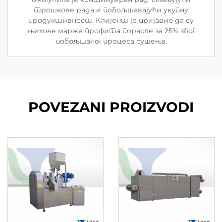
трошкове рада и побољшавајући укупну
продуктивност. Клијент је пријавио да су
њихове марже профита порасле за 25% због
побољшаног процеса сушења.
POVEZANI PROIZVODI