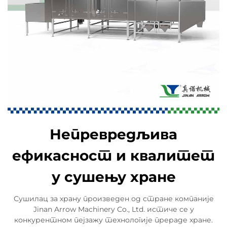
Непревредљива
ефикасност и квалитет
у сушењу хране
Сушилац за храну произведен од стране компаније
Jinan Arrow Machinery Co., Ltd. истиче се у
конкурентном пејзажу технологије прераде хране.