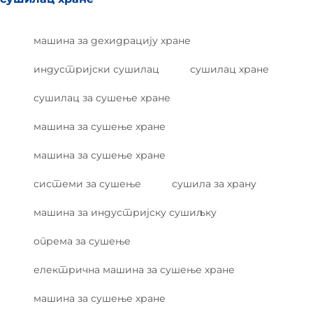
машина за дехидрацију хране
индустријски сушилац
сушилац хране
сушилац за сушење хране
машина за сушење хране
машина за сушење хране
системи за сушење
сушила за храну
машина за индустријску сушиљку
опрема за сушење
електрична машина за сушење хране
машина за сушење хране