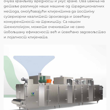
очува хранљиву вредност и укус хране. Ова пажња на
детаље разликује наше машине од традиционалних
метода, омогућавајући клијентима да постигну
супериорни квалитет производа и повећану
конкурентност на тржишту. Са нашом
технологијом, можете очекивати не само
побољшану ефикасност већ и повећано задовољство
и лојалност клијената.