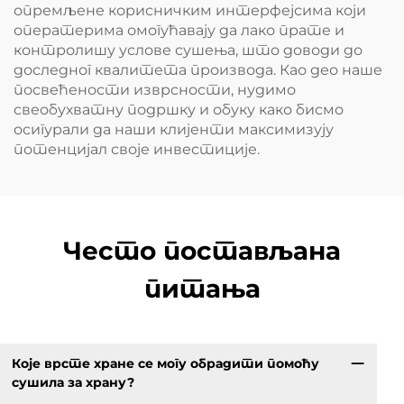
опремљене корисничким интерфејсима који
оператерима омогућавају да лако прате и
контролишу услове сушења, што доводи до
доследног квалитета производа. Као део наше
посвећености изврсности, нудимо
свеобухватну подршку и обуку како бисмо
осигурали да наши клијенти максимизују
потенцијал своје инвестиције.
Често постављана
питања
Које врсте хране се могу обрадити помоћу
сушила за храну?