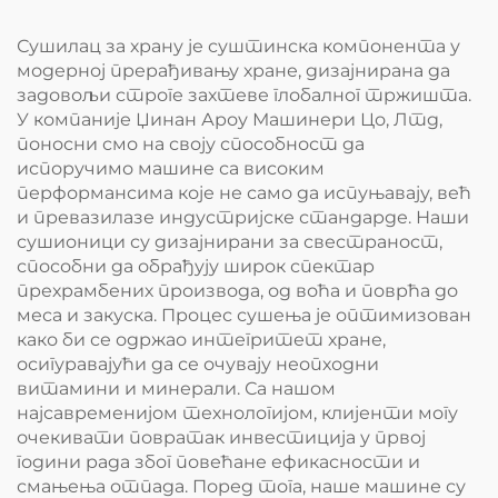
Сушилац за храну је суштинска компонента у
модерној прерађивању хране, дизајнирана да
задовољи строге захтеве глобалног тржишта.
У компаније Џинан Ароу Машинери Цо, Лтд,
поносни смо на своју способност да
испоручимо машине са високим
перформансима које не само да испуњавају, већ
и превазилазе индустријске стандарде. Наши
сушионици су дизајнирани за свестраност,
способни да обрађују широк спектар
прехрамбених производа, од воћа и поврћа до
меса и закуска. Процес сушења је оптимизован
како би се одржао интегритет хране,
осигуравајући да се очувају неопходни
витамини и минерали. Са нашом
најсавременијом технологијом, клијенти могу
очекивати повратак инвестиција у првој
години рада због повећане ефикасности и
смањења отпада. Поред тога, наше машине су