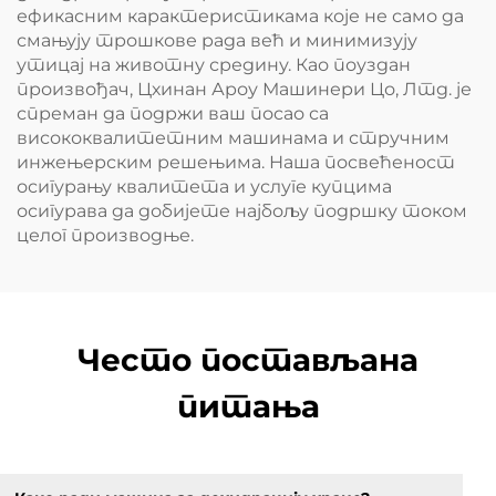
ефикасним карактеристикама које не само да
смањују трошкове рада већ и минимизују
утицај на животну средину. Као поуздан
произвођач, Цхинан Ароу Машинери Цо, Лтд. је
спреман да подржи ваш посао са
висококвалитетним машинама и стручним
инжењерским решењима. Наша посвећеност
осигурању квалитета и услуге купцима
осигурава да добијете најбољу подршку током
целог производње.
Често постављана
питања