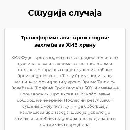
Студија случаја
Трансформисање производње
захлепа за ХИЗ храну
ХИЗ Фудс, производња снакса средње величине,
суочила се са изазовима са квалитетом и
трајањем трајања својих сушених воћних
производа. Након што су применили нашу
машину за дехидрацију хране, приметили су
повећање трајања производа за 30% и смањење
производних трошкова за 25% због мање
потрошње енергије. Последни резултати
сушења омогућили су им да побољшају
квалитет производа, што је довело до
значајног повећања задовољства клијената и
понављања наруџбина.