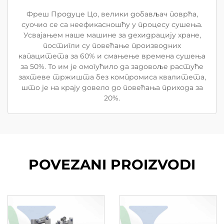
Фреш Продуце Цо, велики добављач поврћа,
суочио се са неефикасношћу у процесу сушења.
Усвајањем наше машине за дехидрацију хране,
постигли су повећање производних
капацитета за 60% и смањење времена сушења
за 50%. То им је омогућило да задовоље растуће
захтеве тржишта без компромиса квалитета,
што је на крају довело до повећања прихода за
20%.
POVEZANI PROIZVODI