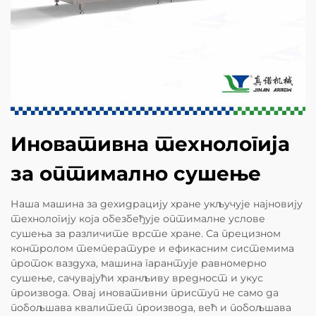
Иновативна технологија
за оптимално сушење
Наша машина за дехидрацију хране укључује најновију
технологију која обезбеђује оптималне услове
сушења за различите врсте хране. Са прецизном
контролом температуре и ефикасним системима
проток ваздуха, машина гарантује равномерно
сушење, сачувајући хранљиву вредност и укус
производа. Овај иновативни приступ не само да
побољшава квалитет производа, већ и побољшава