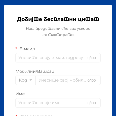
Добијте бесплатни цитат
Наш представник ће вас ускоро
контактирати.
Е-маил
0/100
Мобилни/Ватсап
Код
0/100
Име
0/100