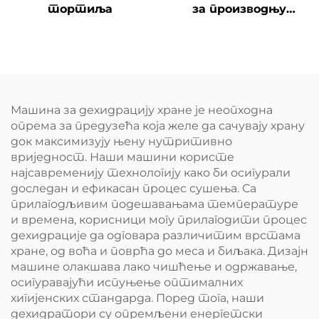
тортиља
за производњу
хранителног праха
за бебе и бебе
Машина за дехидрацију хране је неопходна
опрема за предузећа која желе да сачувају храну
док максимизују њену нутритивно
вриједност. Наши машини користе
најсавременију технологију како би осигурали
доследан и ефикасан процес сушења. Са
прилагодљивим подешавањама температуре
и времена, корисници могу прилагодити процес
дехидрације да одговара различитим врстама
хране, од воћа и поврћа до меса и биљака. Дизајн
машине олакшава лако чишћење и одржавање,
осигуравајући испуњење оптималних
хигијенских стандарда. Поред тога, наши
дехидратори су опремљени енергетски