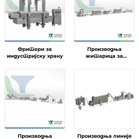
Фритери за
Производња
индустријску храну
житарица за
доручак
Производња
Производња линије