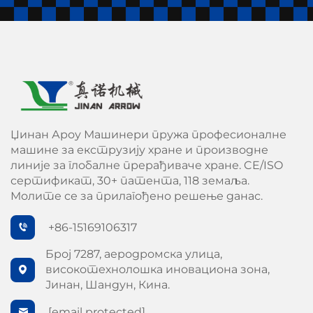
Џинан Ароу Машинери пружа професионалне
машине за екструзију хране и производне
линије за глобалне прерађиваче хране. CE/ISO
сертификат, 30+ патента, 118 земаља.
Молите се за прилагођено решење данас.
+86-15169106317
Број 7287, аеродромска улица,
високотехнолошка иновациона зона,
Јинан, Шандун, Кина.
[email protected]