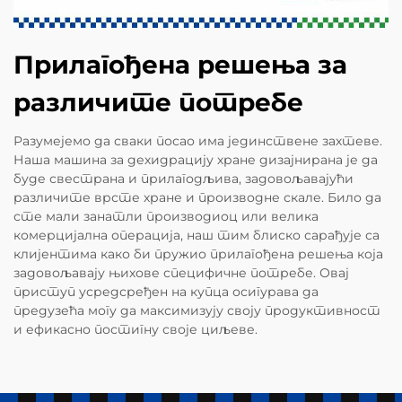
Прилагођена решења за
различите потребе
Разумејемо да сваки посао има јединствене захтеве.
Наша машина за дехидрацију хране дизајнирана је да
буде свестрана и прилагодљива, задовољавајући
различите врсте хране и производне скале. Било да
сте мали занатли производиоц или велика
комерцијална операција, наш тим блиско сарађује са
клијентима како би пружио прилагођена решења која
задовољавају њихове специфичне потребе. Овај
приступ усредсређен на купца осигурава да
предузећа могу да максимизују своју продуктивност
и ефикасно постигну своје циљеве.