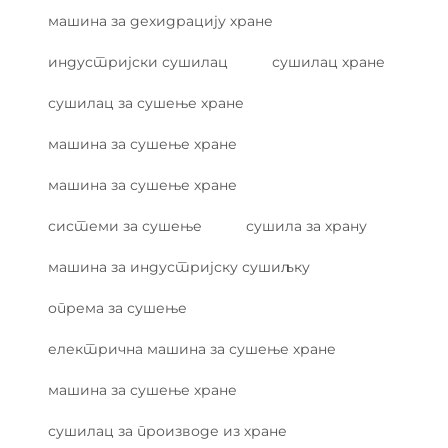
машина за дехидрацију хране
индустријски сушилац
сушилац хране
сушилац за сушење хране
машина за сушење хране
машина за сушење хране
системи за сушење
сушила за храну
машина за индустријску сушиљку
опрема за сушење
електрична машина за сушење хране
машина за сушење хране
сушилац за производе из хране