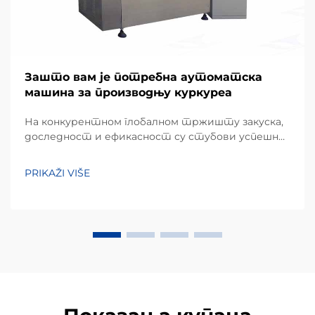
Зашто вам је потребна аутоматска
машина за производњу куркуреа
На конкурентном глобалном тржишту закуска,
доследност и ефикасност су стубови успешног
производног пословања. Куркуре, популарна
врста екструдиране кукурузне закуске позната
PRIKAŽI VIŠE
по свом јединственом неправилном облику и
хрскавом текстури, захтева специјализовану...