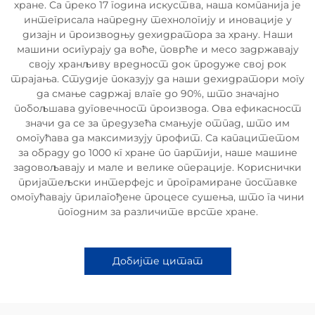
хране. Са преко 17 година искуства, наша компанија је
интегрисала напредну технологију и иновације у
дизајн и производњу дехидратора за храну. Наши
машини осигурају да воће, поврће и месо задржавају
своју хранљиву вредност док продуже свој рок
трајања. Студије показују да наши дехидратори могу
да смање садржај влаге до 90%, што значајно
побољшава дуговечност производа. Ова ефикасност
значи да се за предузећа смањује отпад, што им
омогућава да максимизују профит. Са капацитетом
за обраду до 1000 кг хране по партији, наше машине
задовољавају и мале и велике операције. Кориснички
пријатељски интерфејс и програмиране поставке
омогућавају прилагођене процесе сушења, што га чини
погодним за различите врсте хране.
Добијте цитат