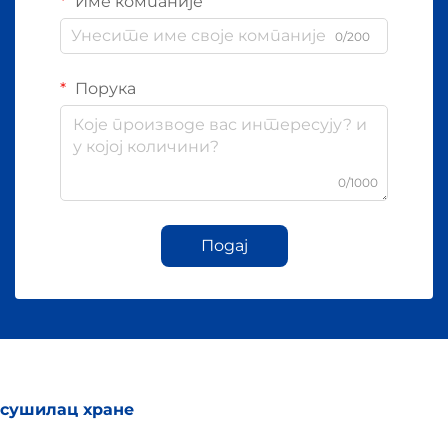
Име компаније
0/200
Порука
0/1000
Подај
сушилац хране