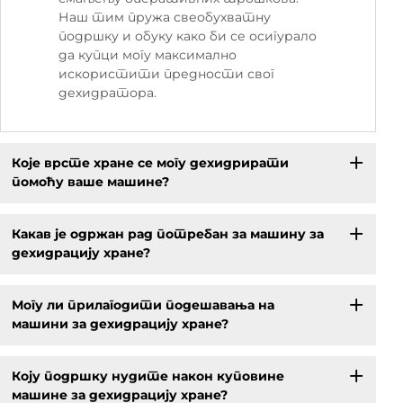
Наш тим пружа свеобухватну
подршку и обуку како би се осигурало
да купци могу максимално
искористити предности свог
дехидратора.
Које врсте хране се могу дехидрирати
помоћу ваше машине?
Какав је одржан рад потребан за машину за
дехидрацију хране?
Могу ли прилагодити подешавања на
машини за дехидрацију хране?
Коју подршку нудите након куповине
машине за дехидрацију хране?