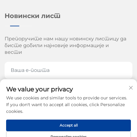
Новински лист
Препоручите нам нашу новинску листицу да
бисте добили најновије информације и
вести
We value your privacy
ПРЕПОРУЧИТЕ СЕ САДА
We use cookies and similar tools to provide our services.
If you don't want to accept all cookies, click Personalize
cookies.
Ауторско право © 2026 од стране Цхинан Ароу
Accept all
Машинери Цо, Лтд. -
Политике приватности
Personalize cookies