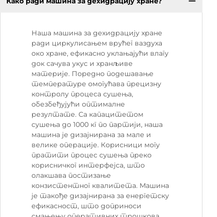
Како ради машина за дехидрацију хране?
Наша машина за дехидрацију хране
ради циркулисањем врућег ваздуха
око хране, ефикасно уклањајући влагу
док сачува укус и хранљиве
материје. Поредно подешавање
температуре омогућава прецизну
контролу процеса сушења,
обезбеђујући оптималне
резултате. Са капацитетом
сушења до 1000 кг по партији, наша
машина је дизајнирана за мале и
велике операције. Корисници могу
пратити процес сушења преко
корисничког интерфејса, што
олакшава постизање
конзистентног квалитета. Машина
је такође дизајнирана за енергетску
ефикасност, што доприноси
смањењу оперативних трошкова.