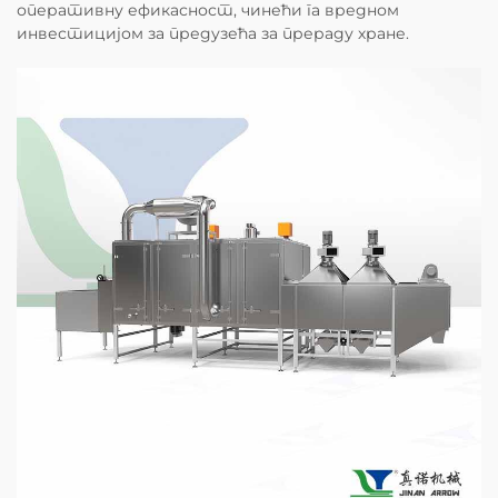
оперативну ефикасност, чинећи га вредном
инвестицијом за предузећа за прераду хране.