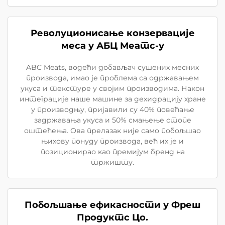
Револуционисање конзервације
меса у АБЦ Меатс-у
ABC Meats, водећи добављач сушених месних
производа, имао је проблема са одржавањем
укуса и текстуре у својим производима. Након
интеграције наше машине за дехидрацију хране
у производњу, пријавили су 40% повећање
задржавања укуса и 50% смањење стопе
оштећења. Ова прелазак није само побољшао
њихову понуду производа, већ их је и
позиционирао као премијум бренд на
тржишту.
Побољшање ефикасности у Фреш
Продуктс Цо.