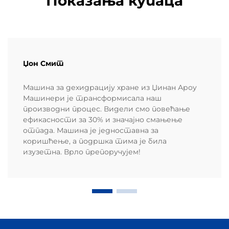
Показања купаца
Џон Смит
Машина за дехидрацију хране из Џинан Ароу
Машинери је трансформисала наш
производни процес. Видели смо повећање
ефикасности за 30% и значајно смањење
отпада. Машина је једноставна за
коришћење, а подршка тима је била
изузетна. Врло препоручујем!