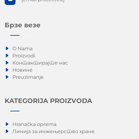
Брзе везе
O Nama
Proizvodi
Контактирајте нас
Новине
Preuzimanje
KATEGORIJA PROIZVODA
Hranačka oprema
Линија за инжењерство хране