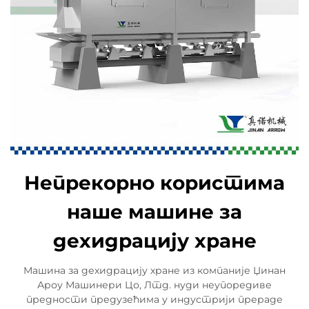
Непрекорно користима
наше машине за
дехидрацију хране
Машина за дехидрацију хране из компаније Џинан
Ароу Машинери Цо, Лтд. нуди неупоредиве
предности предузећима у индустрији прераде