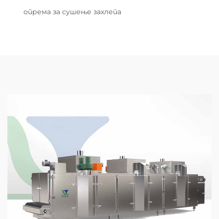
опрема за сушење захлепа