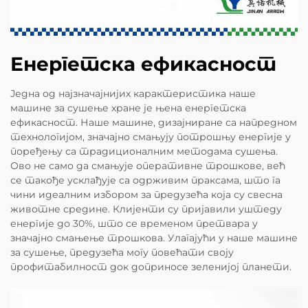
Енергетска ефикасност
Једна од најзначајнијих карактеристика наше
машине за сушење хране је њена енергетска
ефикасност. Наше машине, дизајниране са напредном
технологијом, значајно смањују потрошњу енергије у
поређењу са традиционалним методама сушења.
Ово не само да смањује оперативне трошкове, већ
се такође усклађује са одрживим праксама, што га
чини идеалним избором за предузећа која су свесна
животне средине. Клијенти су пријавили уштеду
енергије до 30%, што се временом претвара у
значајно смањење трошкова. Улагајући у наше машине
за сушење, предузећа могу повећати своју
профитабилност док доприносе зеленијој планети.