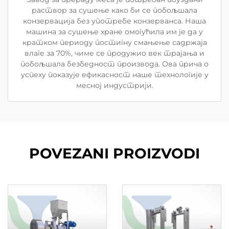
раствор за сушење како би се побољшала
конзервација без употребе конзерванса. Наша
машина за сушење хране омогућила им је да у
кратком периоду постигну смањење садржаја
влаге за 70%, чиме се продужио век трајања и
побољшала безбедност производа. Ова прича о
успеху показује ефикасност наше технологије у
месној индустрији.
POVEZANI PROIZVODI