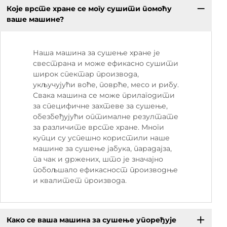
Које врсте хране се могу сушити помоћу
ваше машине?
Наша машина за сушење хране је
свестрана и може ефикасно сушити
широк спектар производа,
укључујући воће, поврће, месо и рибу.
Свака машина се може прилагодити
за специфичне захтеве за сушење,
обезбеђујући оптималне резултате
за различите врсте хране. Многи
купци су успешно користили наше
машине за сушење јабука, парадајза,
па чак и држених, што је значајно
побољшало ефикасност производње
и квалитет производа.
Како се ваша машина за сушење упоређује