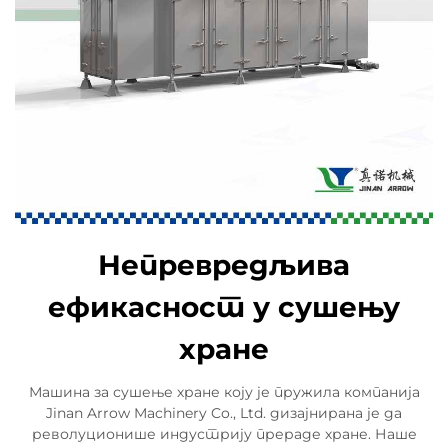
Непревредљива
ефикасност у сушењу
хране
Машина за сушење хране коју је пружила компанија
Jinan Arrow Machinery Co., Ltd. дизајнирана је да
револуционише индустрију прераде хране. Наше