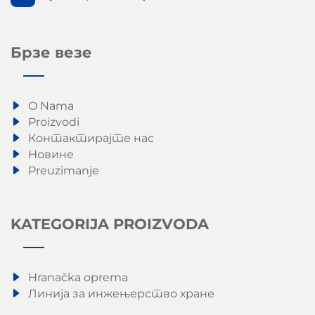
Брзе везе
O Nama
Proizvodi
Контактирајте нас
Новине
Preuzimanje
KATEGORIJA PROIZVODA
Hranačka oprema
Линија за инжењерство хране