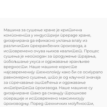
пиринче
Машина за сушење хране је критична
компонента у индустрији прераде хране,
дизајнирана да ефикасно уклања влагу из
различитих прехрамбених производа, а
истовремено очува њихов квалитет. Процес
сушења је неопходан за продужење трајања,
побољшање укуса и одржавање хранљиве
вредности. Наше машине користе
најсавременију технологију како би се осигурало
равномерно сушење, што је од кључног значаја
за спречавање оштећења и одржавање
интегритета производа. Наше машине су
дизајниране тако да смањују трошкове
операције и истовремено максимизују
производњу. Поред техничких могућности,