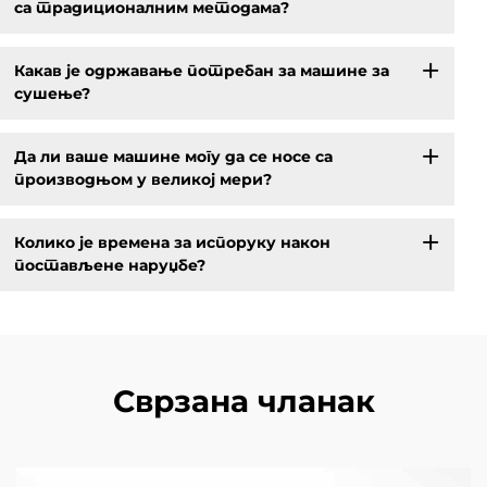
са традиционалним методама?
Какав је одржавање потребан за машине за
сушење?
Да ли ваше машине могу да се носе са
производњом у великој мери?
Колико је времена за испоруку након
постављене наруџбе?
Сврзана чланак