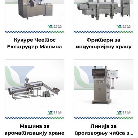
Кукуре Чеетос
Фритери за
Екструдер Машина
индустријску храну
Машина за
Линија за
ароматизацију хране
производњу чипса за