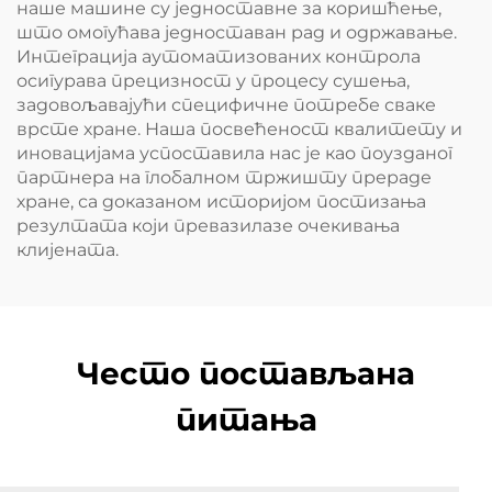
наше машине су једноставне за коришћење,
што омогућава једноставан рад и одржавање.
Интеграција аутоматизованих контрола
осигурава прецизност у процесу сушења,
задовољавајући специфичне потребе сваке
врсте хране. Наша посвећеност квалитету и
иновацијама успоставила нас је као поузданог
партнера на глобалном тржишту прераде
хране, са доказаном историјом постизања
резултата који превазилазе очекивања
клијената.
Често постављана
питања