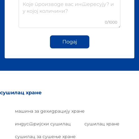
0/1000
Подај
сушилац хране
машина за дехидрацију хране
индустријски сушилац
сушилац хране
сушилац за сушење хране