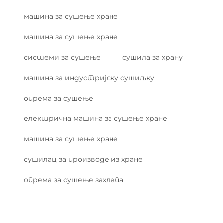
машина за сушење хране
машина за сушење хране
системи за сушење
сушила за храну
машина за индустријску сушиљку
опрема за сушење
електрична машина за сушење хране
машина за сушење хране
сушилац за производе из хране
опрема за сушење захлепа