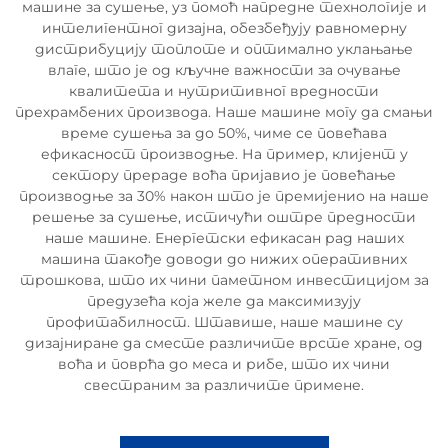
машине за сушење, уз помоћ напредне технологије и
интелигентног дизајна, обезбеђују равномерну
дистрибуцију топлоте и оптимално уклањање
влаге, што је од кључне важности за очување
квалитета и нутритивног вредности
прехрамбених производа. Наше машине могу да смањи
време сушења за до 50%, чиме се повећава
ефикасност производње. На пример, клијент у
сектору прераде воћа пријавио је повећање
производње за 30% након што је премијенио на наше
решење за сушење, истичући оштре предности
наше машине. Енергетски ефикасан рад наших
машина такође доводи до нижих оперативних
трошкова, што их чини паметном инвестицијом за
предузећа која желе да максимизују
профитабилност. Штавише, наше машине су
дизајниране да сместе различите врсте хране, од
воћа и поврћа до меса и рибе, што их чини
свестраним за различите примене.