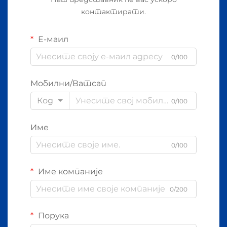
контактирати.
Е-маил
0/100
Мобилни/Ватсап
Код
0/100
Име
0/100
Име компаније
0/200
Порука