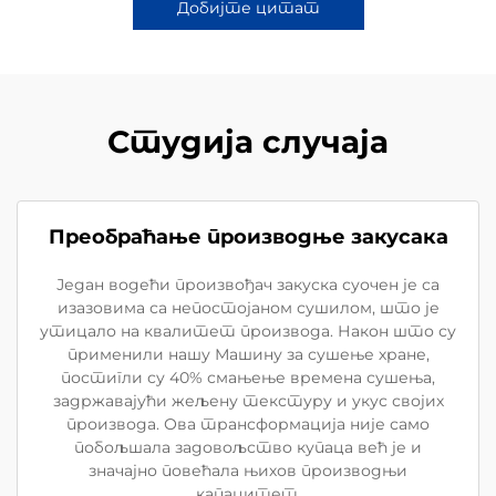
Добијте цитат
Студија случаја
Преобраћање производње закусака
Један водећи произвођач закуска суочен је са
изазовима са непостојаном сушилом, што је
утицало на квалитет производа. Након што су
применили нашу Машину за сушење хране,
постигли су 40% смањење времена сушења,
задржавајући жељену текстуру и укус својих
производа. Ова трансформација није само
побољшала задовољство купаца већ је и
значајно повећала њихов производњи
капацитет.