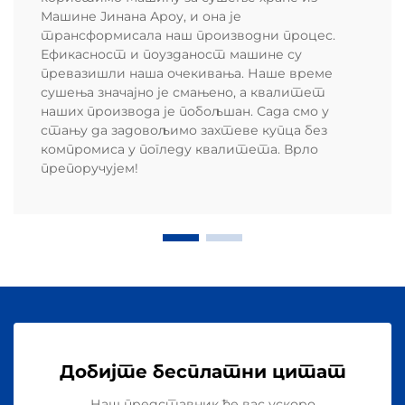
Машине Јинана Ароу, и она је
трансформисала наш производни процес.
Ефикасност и поузданост машине су
превазишли наша очекивања. Наше време
сушења значајно је смањено, а квалитет
наших производа је побољшан. Сада смо у
стању да задовољимо захтеве купца без
компромиса у погледу квалитета. Врло
препоручујем!
Добијте бесплатни цитат
Наш представник ће вас ускоро