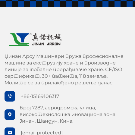
Џинан Ароу Машинери пружа професионалне
машине за екструзију хране и производне
линије за глобалне прерађиваче хране. CE/ISO
сертификат, 30+ патента, 118 земаља.
Молите се за прилагођено решење данас.
+86-15169106317
Број 7287, аеродромска улица,
високотехнолошка иновациона зона,
Јинан, Шандун, Кина.
[email protected]