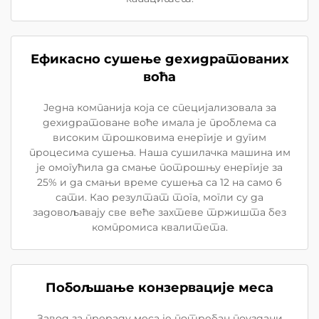
Ефикасно сушење дехидратованих
воћа
Једна компанија која се специјализовала за
дехидратоване воће имала је проблема са
високим трошковима енергије и дугим
процесима сушења. Наша сушилачка машина им
је омогућила да смање потрошњу енергије за
25% и да смањи време сушења са 12 на само 6
сати. Као резултат тога, могли су да
задовољавају све веће захтеве тржишта без
компромиса квалитета.
Побољшање конзервације меса
Завод за прераду меса је потребан поуздани