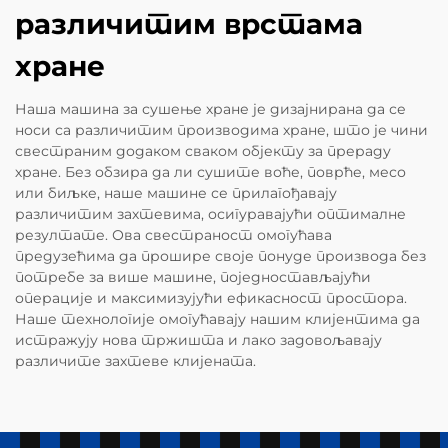
различитим врстама
хране
Наша машина за сушење хране је дизајнирана да се
носи са различитим производима хране, што је чини
свестраним додаком сваком објекту за прераду
хране. Без обзира да ли сушите воће, поврће, месо
или биљке, наше машине се прилагођавају
различитим захтевима, осигуравајући оптималне
резултате. Ова свестраност омогућава
предузећима да прошире своје понуде производа без
потребе за више машине, поједностављајући
операције и максимизујући ефикасност простора.
Наше технологије омогућавају нашим клијентима да
истражују нова тржишта и лако задовољавају
различите захтеве клијената.