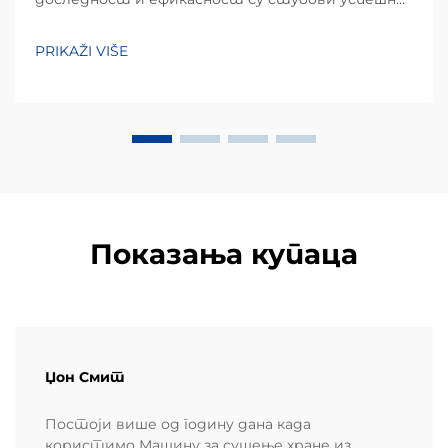
производног пословања. Куркуре, популарна
врста екструдиране кукурузне закуске позната
PRIKAŽI VIŠE
по свом јединственом неправилном облику и
хрскавом текстури, захтева специјализовану...
Показања купаца
Џон Смит
Постоји више од годину дана када
користимо Машину за сушење хране из