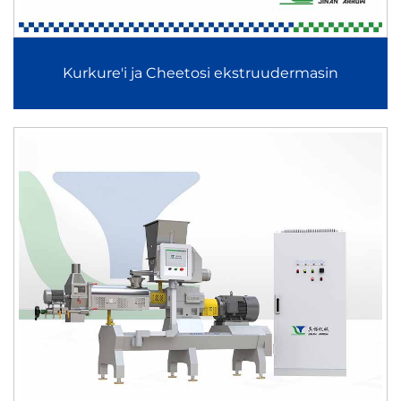
Kurkure'i ja Cheetosi ekstruudermasin