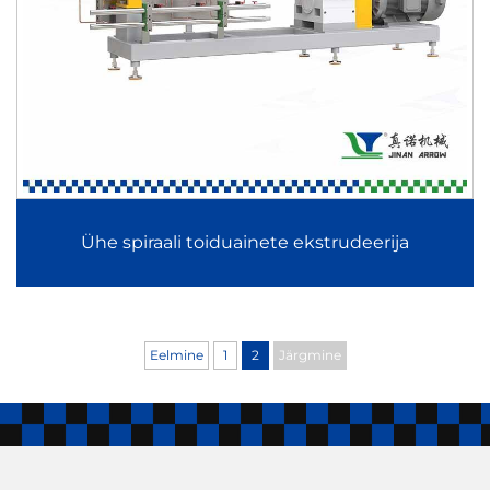
Ühe spiraali toiduainete ekstrudeerija
Eelmine
1
2
Järgmine