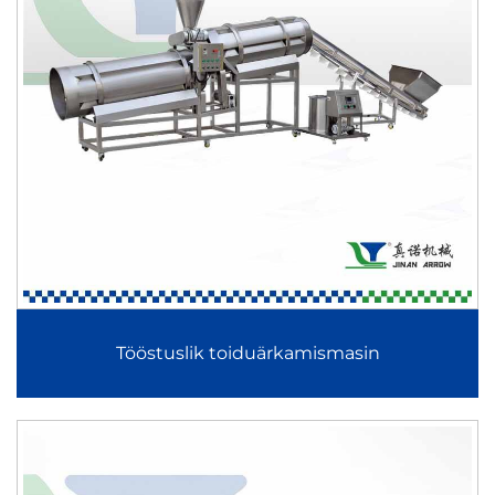
Tööstuslik toiduärkamismasin