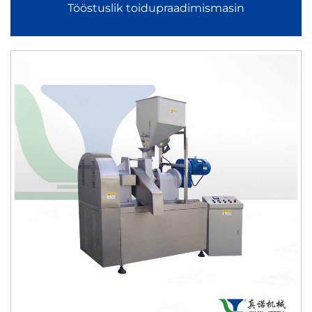
Tööstuslik toidupraadimismasin