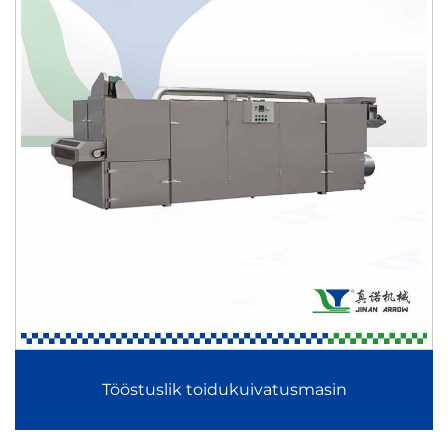
Tööstuslik toidukuivatusmasin