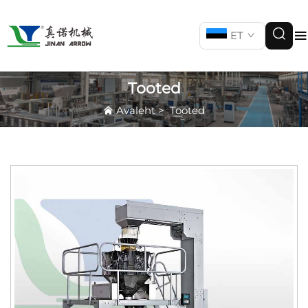
ET
Tooted
Avaleht
>
Tooted