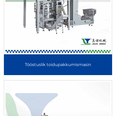
Tööstuslik toidupakkumismasin