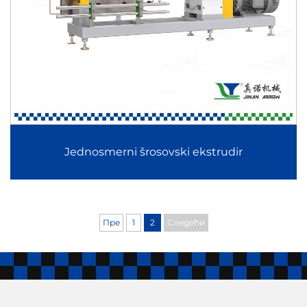
Jednosmerni šrosovski ekstrudir
Пре
1
2
Следећи