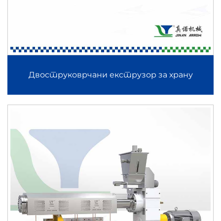
Двоструковрчани екструзор за храну