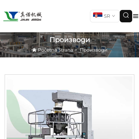
SR
Производи
Početna Strana
>
Производи