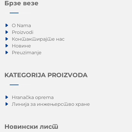
Брзе везе
O Nama
Proizvodi
Контактирајте нас
Новине
Preuzimanje
KATEGORIJA PROIZVODA
Hranačka oprema
Линија за инжењерство хране
Новински лист