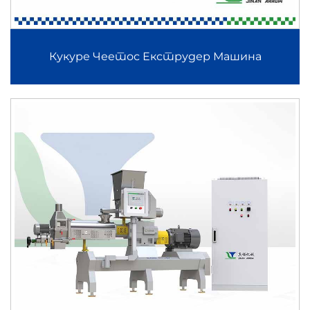
Кукуре Чеетос Екструдер Машина