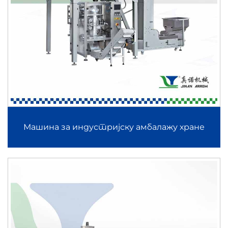
Машина за индустријску амбалажу хране