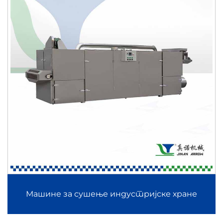
Машине за сушење индустријске хране