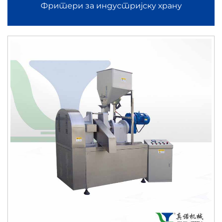
Фритери за индустријску храну