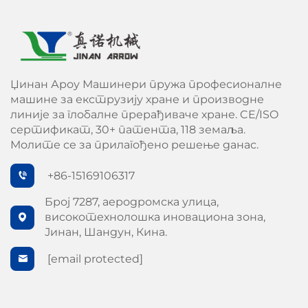
Џинан Ароу Машинери пружа професионалне
машине за екструзију хране и производне
линије за глобалне прерађиваче хране. CE/ISO
сертификат, 30+ патента, 118 земаља.
Молите се за прилагођено решење данас.
+86-15169106317
Број 7287, аеродромска улица,
високотехнолошка иновациона зона,
Јинан, Шандун, Кина.
[email protected]