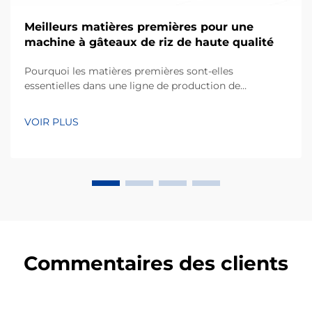
Meilleurs matières premières pour une
machine à gâteaux de riz de haute qualité
Pourquoi les matières premières sont-elles
essentielles dans une ligne de production de
machines à gâteaux de riz ? D’après mon expérience
acquise sur des projets d’équipements de
VOIR PLUS
transformation de collations, l’un des facteurs les plus
sous-estimés pour obtenir un rendement constant
n’est pas seulement la machine elle-même, mais
aussi la qualité...
Commentaires des clients