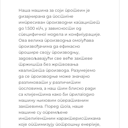
Наша машина за соји протеин је
дизајнирана да постигне
импресиван производни капацитет
до 1.500 кг/ч, у зависности од
специфичног модела и конфигурације.
Ова велика производња омогућава
произвођачима да ефикасно
прошире своју производњу,
задовољавајући све веће захтеве
тржишта без жртвовања
квалитета производа. Разумејемо
да се производње може значајно
разликовати у различитим
пословима, а наш тим блиско ради
са клијентима како би прилагодио
машину њиховим оперативним
захтевима. Поред тога, наше
машине су опремљене
интелигентним карактеристикама
које оптимизују потрошњу енергије,