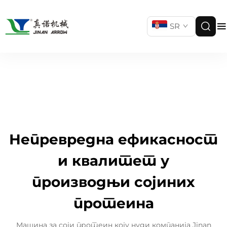
SR
Непревредна ефикасност
и квалитет у
производњи сојиних
протеина
Машина за соји протеин коју нуди компанија Jinan