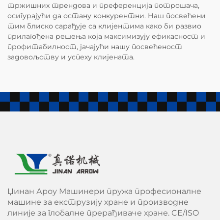
тржишних трендова и преференција потрошача,
осигурајући да остану конкурентни. Наш посвећени
тим блиско сарађује са клијентима како би развио
прилагођена решења која максимизују ефикасност и
профитабилност, јачајући нашу посвећеност
задовољству и успеху клијената.
Џинан Ароу Машинери пружа професионалне
машине за екструзију хране и производне
линије за глобалне прерађиваче хране. CE/ISO