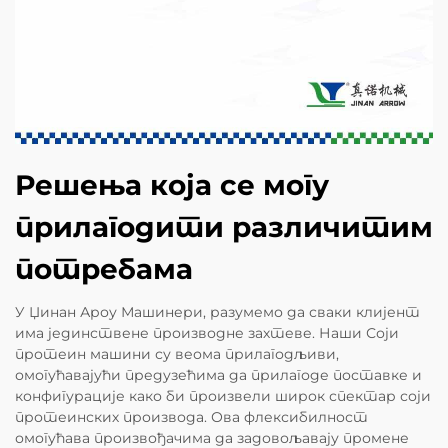
Решења која се могу
прилагодити различитим
потребама
У Џинан Ароу Машинери, разумемо да сваки клијент
има јединствене производне захтеве. Наши Соји
протеин машини су веома прилагодљиви,
омогућавајући предузећима да прилагоде поставке и
конфигурације како би произвели широк спектар соји
протеинских производа. Ова флексибилност
омогућава произвођачима да задовољавају промене