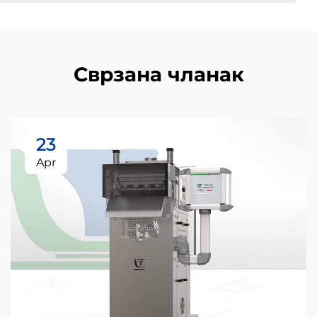
Сврзана чланак
23
Apr