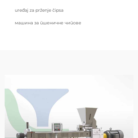
uređaj za prženje čipsa
машина за пшеничне чипове