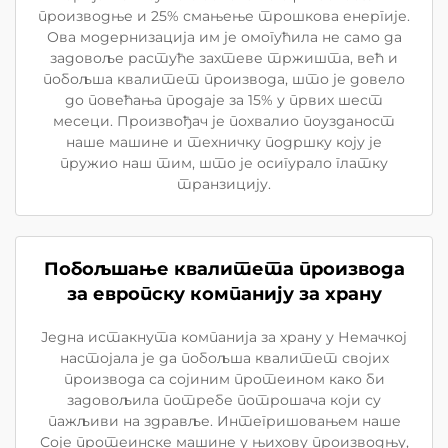
производње и 25% смањење трошкова енергије.
Ова модернизација им је омогућила не само да
задовоље растуће захтеве тржишта, већ и
побољша квалитет производа, што је довело
до повећања продаје за 15% у првих шест
месеци. Произвођач је похвалио поузданост
наше машине и техничку подршку коју је
пружио наш тим, што је осигурало глатку
транзицију.
Побољшање квалитета производа
за европску компанију за храну
Једна истакнута компанија за храну у Немачкој
настојала је да побољша квалитет својих
производа са сојиним протеином како би
задовољила потребе потрошача који су
пажљиви на здравље. Интегришовањем наше
Соје протеинске машине у њихову производњу,