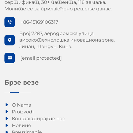
сертификат, 30+ патента, 118 земаља.
Молите се за прилагођено решење данас.
+86-15169106317
Број 7287, аеродромска улица,
високотехнолошка иновациона зона,
Јинан, Шандун, Кина.
[email protected]
Брзе везе
O Nama
Proizvodi
Контактирајте нас
Новине
Preuzimanje