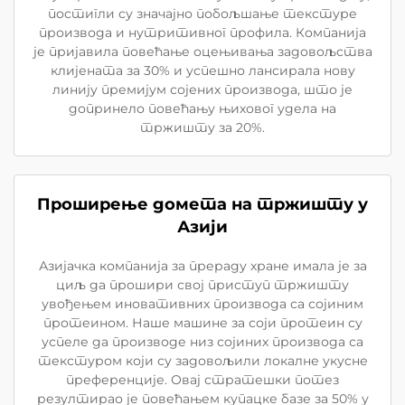
постигли су значајно побољшање текстуре
производа и нутритивног профила. Компанија
је пријавила повећање оцењивања задовољства
клијената за 30% и успешно лансирала нову
линију премијум сојених производа, што је
допринело повећању њиховог удела на
тржишту за 20%.
Проширење домета на тржишту у
Азији
Азијачка компанија за прераду хране имала је за
циљ да прошири свој приступ тржишту
увођењем иновативних производа са сојиним
протеином. Наше машине за соји протеин су
успеле да производе низ сојиних производа са
текстуром који су задовољили локалне укусне
преференције. Овај стратешки потез
резултирао је повећањем купацке базе за 50% у