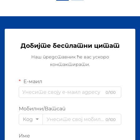
Добијте бесплатни цитат
Наш представник ће вас ускоро
контактирати.
Е-маил
0/100
Мобилни/Ватсап
Код
0/100
Име