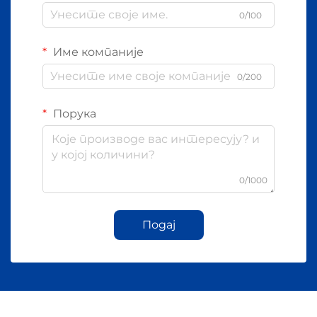
0/100
Име компаније
0/200
Порука
0/1000
Подај