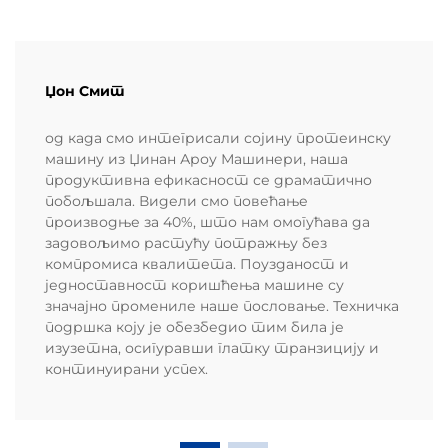
Џон Смит
од када смо интегрисали сојину протеинску
машину из Џинан Ароу Машинери, наша
продуктивна ефикасност се драматично
побољшала. Видели смо повећање
производње за 40%, што нам омогућава да
задовољимо растућу потражњу без
компромиса квалитета. Поузданост и
једноставност коришћења машине су
значајно промениле наше пословање. Техничка
подршка коју је обезбедио тим била је
изузетна, осигуравши глатку транзицију и
континуирани успех.