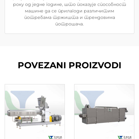
року од једне године, што показује способност
машине да се прилагоди различитим
потребама тржишта и трендовима
потрошача.
POVEZANI PROIZVODI