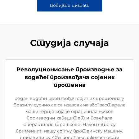
Добијте цитат
Студија случаја
Револуционисање производње за
водећег произвођача сојених
протеина
Један водећи произвођач сојиних протеина у
Бразилу суочио се са изазовима због застареле
машинерије која је ограничила њихов
производни капацитет и повећала
оперативне трошкове. Након што су
применили нашу сојину протеинску машину,
пријавили су 40% повећање ефикасности