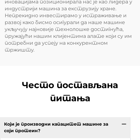
иновацијама позиционирала нас је као лидера у
индустрији машина за екструзију хране.
Непрекидно инвестирамо у истраживање и
развој како бисмо осигурали да наше машине
укључују најновије технолошке достигнућа,
пружајући нашим клијентима алате који су им
потребни да успеју на конкурентном
тржишту.
Често постављана
питања
Који је производни капацитет машине за
соји протеин?