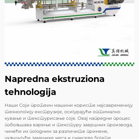
Napredna ekstruziona
tehnologija
Наши Соји протеин машини користе најсавременију
технологију екструзије, осигурајући оптимално
кување и текстурисање соје. Овај напредни процес
побољшава варење и текстуру завршних производа,
чинећи их погодним за различите примене,
укључујући заменике меса и снаксеве богате