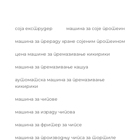
соја екструдер
машина за соје протеин
машина за прераду хране сојеним протеином
цена машине за премазивање кикирики
машина за премазивање кашуа
аутоматска машина за премазивање
кикирики
машина за чипове
машина за израду чипова
машина за фритер за чипсе
машина за производњу чипса за тортиле