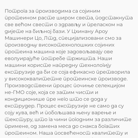
Потрога за производима са сојиним
протеином расте широм света, подстакнута
све већом свести о здрављу и преласком на
дијете на биљној бази. У Цхинану Ароу
Машинери Цо, Лтд, специјализовани смо за
производњу високотехнолошких сојиних
протеина машина које задовољавају ове
еволуирајуће потребе тржишта. Наши
машини користе напредну технологију
екструзије да би се соја ефикасно претворила
у висококвалитетне протеинске производе.
Производствени процес почиње селекцијом
не-ГМО соје, која се затим чисти и
кондиционише пре него што се дода у
екструдер. Процес екструзије не само да су
соју кува, већ и побољшава њену варење и
текстуру, што га чини погодним за различите
примене, од замена меса до снакса богатих
протеином. Наша посвећеност квалитету и