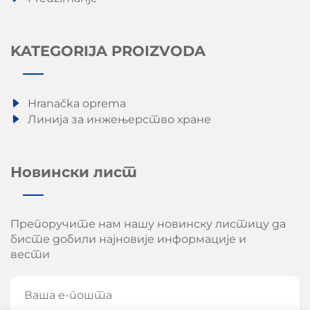
KATEGORIJA PROIZVODA
Hranačka oprema
Линија за инжењерство хране
Новински лист
Препоручите нам нашу новинску листицу да
бисте добили најновије информације и
вести