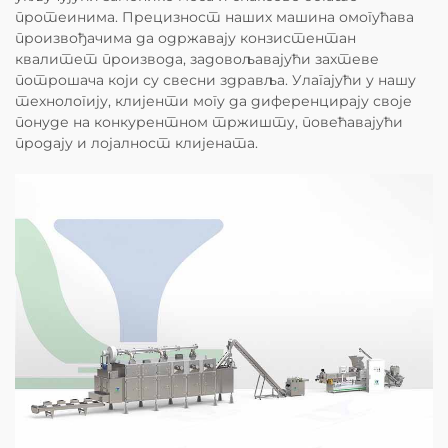
протеинима. Прецизност наших машина омогућава
произвођачима да одржавају конзистентан
квалитет производа, задовољавајући захтеве
потрошача који су свесни здравља. Улагајући у нашу
технологију, клијенти могу да диференцирају своје
понуде на конкурентном тржишту, повећавајући
продају и лојалност клијената.