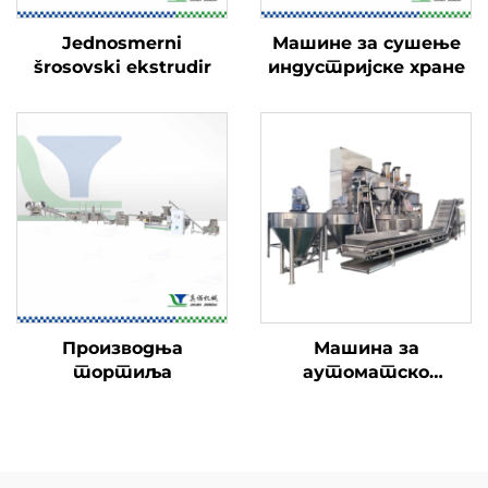
Jednosmerni
Машине за сушење
šrosovski ekstrudir
индустријске хране
Производња
Машина за
тортиља
аутоматско
премазивање ореха