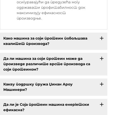
осигуравајући да предузећа могу
одржавати профитабилност док
максимизују ефикасност
производње.
Како машина за соји протеин побољшава
квалитет производа?
Да ли машина за соји протеин може да
произведе различите врсте производа са
соји протеином?
Какву подршку пружа Џинан Ароу
Машинери?
Да ли је Соја протеин машина енергетски
ефикасна?