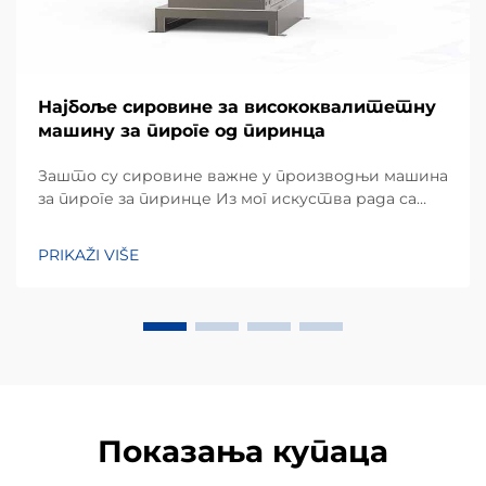
Најбоље сировине за висококвалитетну
машину за пироге од пиринца
Зашто су сировине важне у производњи машина
за пироге за пиринце Из мог искуства рада са
пројектима опреме за обраду закуска, један од
најнепрецјењенијих фактора у постизању
PRIKAŽI VIŠE
доследног излаза није само машина, већ
квалитет...
Показања купаца