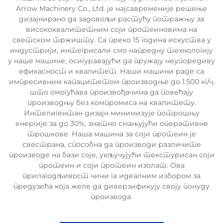
Arrow Machinery Co., Ltd. је најсавременије решење
дизајнирано да задовољи растућу потражњу за
висококвалитетним соји протеиновима на
светском тржишту. Са преко 15 година искуства у
индустрији, интегрисали смо напредну технологију
у наше машине, осигуравајући да пружају неупоредиву
ефикасност и квалитет. Наши машини раде са
импресивним капацитетом производње до 1.500 кг/ч,
што омогућава произвођачима да повећају
производњу без компромиса на квалитету.
Интелигентан дизајн минимизује потрошњу
енергије за до 30%, знатно смањујући оперативне
трошкове. Наша машина за соји протеин је
свестрана, способна да производи различите
производе на бази соје, укључујући текстурисан соји
протеин и соји протеин изолат. Ова
прилагодљивост чини га идеалним избором за
предузећа која желе да диверзификују своју понуду
производа.