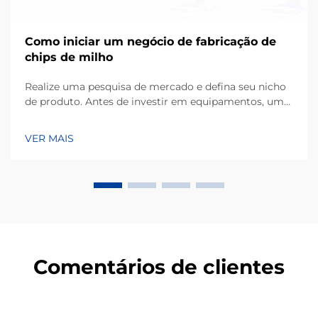
Como iniciar um negócio de fabricação de
chips de milho
Realize uma pesquisa de mercado e defina seu nicho
de produto. Antes de investir em equipamentos, um
empreendimento bem-sucedido começa com uma
compreensão detalhada das preferências dos
VER MAIS
consumidores locais. Os chips de milho, produzidos
principalmente a partir de farinha de milho ou masa,
ocupam uma grande parcela de...
Comentários de clientes