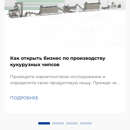
Как открыть бизнес по производству
кукурузных чипсов
Проведите маркетинговое исследование и
определите свою продуктовую нишу. Прежде чем
инвестировать в оборудование, успешный проект
начинается с детального понимания
ПОДРОБНЕЕ
предпочтений местных потребителей.
Кукурузные чипсы, производимые в основном из
кукурузной муки или масы, занимают
значительную долю...