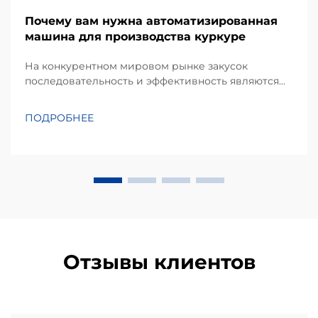
Почему вам нужна автоматизированная
машина для производства куркуре
На конкурентном мировом рынке закусок
последовательность и эффективность являются
краеугольными камнями успешного
производственного бизнеса. Kurkure —
ПОДРОБНЕЕ
популярный вид экструдированных кукурузных
закусок, известный своей уникальной
неправильной формой и хрустящей текстурой,
требует специализированного п...
Отзывы клиентов