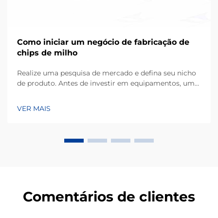
Como iniciar um negócio de fabricação de
chips de milho
Realize uma pesquisa de mercado e defina seu nicho
de produto. Antes de investir em equipamentos, um
empreendimento bem-sucedido começa com uma
compreensão detalhada das preferências dos
VER MAIS
consumidores locais. Os chips de milho, produzidos
principalmente a partir de farinha de milho ou masa,
ocupam uma grande parcela de...
Comentários de clientes