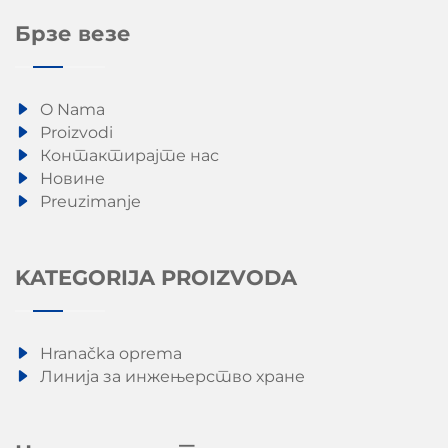
Брзе везе
O Nama
Proizvodi
Контактирајте нас
Новине
Preuzimanje
KATEGORIJA PROIZVODA
Hranačka oprema
Линија за инжењерство хране