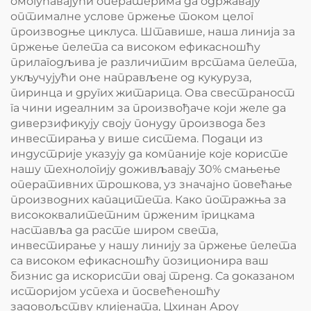
омогућавајући оператерима да одржавају
оптималне услове пржење током целог
производње циклуса. Штавише, наша линија за
пржење пелета са високом ефикасношћу
прилагодљива је различитим врстама пелета,
укључујући оне направљене од кукуруза,
пиринца и других житарица. Ова свестраност
га чини идеалним за произвођаче који желе да
диверзификују своју понуду производа без
инвестирања у више система. Подаци из
индустрије указују да компаније које користе
нашу технологију доживљавају 30% смањење
оперативних трошкова, уз значајно повећање
производних капацитета. Како потражња за
висококвалитетним прженим грицкама
наставља да расте широм света,
инвестирање у нашу линију за пржење пелета
са високом ефикасношћу позиционира ваш
бизнис да искористи овај тренд. Са доказаном
историјом успеха и посвећеношћу
задовољству клијената, Цхинан Ароу