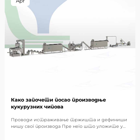
Apr
Како започети посао производње
кукурузних чипова
Проводи истраживање тржишта и дефиниши
нишу свог производа Пре него што уложите у
хардвер, успешан подухват почиње детаљним
разумевањем преференција локалних