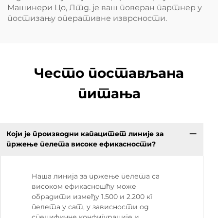
Машинери Цо, Лтд. је ваш поверан партнер у
постизању оперативне изврсности.
Често постављана
питања
Који је производни капацитет линије за
пржење пелета високе ефикасности?
Наша линија за пржење пелета са
високом ефикасношћу може
обрадити између 1.500 и 2.200 кг
пелета у сат, у зависности од
специфичне конфигурације и