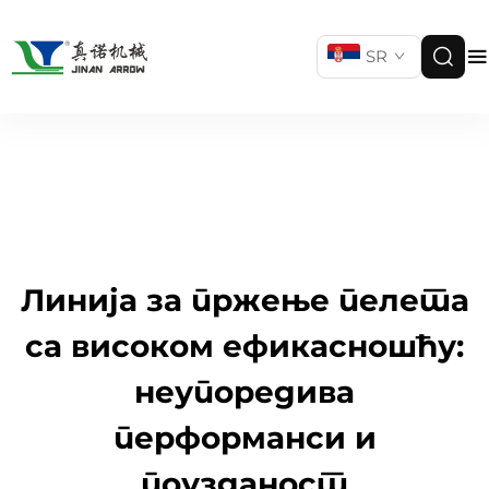
SR
Линија за пржење пелета
са високом ефикасношћу:
неупоредива
перформанси и
поузданост