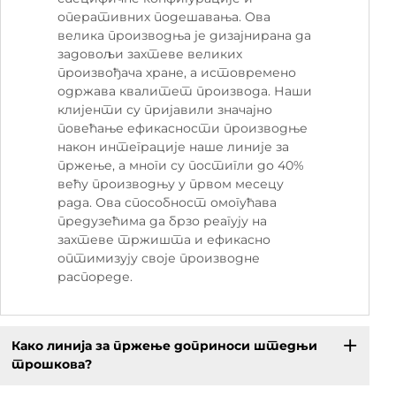
оперативних подешавања. Ова
велика производња је дизајнирана да
задовољи захтеве великих
произвођача хране, а истовремено
одржава квалитет производа. Наши
клијенти су пријавили значајно
повећање ефикасности производње
након интеграције наше линије за
пржење, а многи су постигли до 40%
већу производњу у првом месецу
рада. Ова способност омогућава
предузећима да брзо реагују на
захтеве тржишта и ефикасно
оптимизују своје производне
распореде.
Како линија за пржење доприноси штедњи
трошкова?