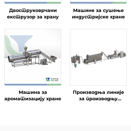
Двоструковрчани
Машине за сушење
екструзор за храну
индустријске хране
Машина за
Производња линије
ароматизацију хране
за производњу
хранителног праха
за бебе и бебе