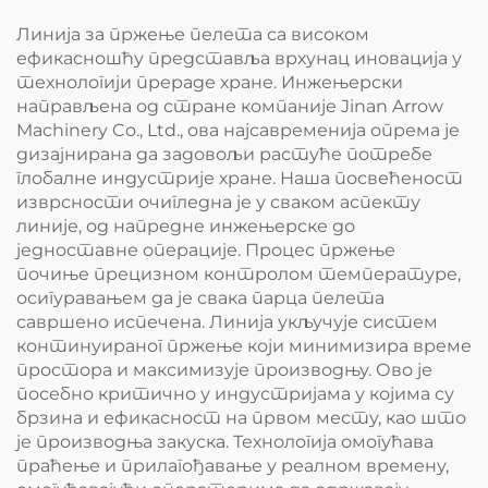
Линија за пржење пелета са високом
ефикасношћу представља врхунац иновација у
технологији прераде хране. Инжењерски
направљена од стране компаније Jinan Arrow
Machinery Co., Ltd., ова најсавременија опрема је
дизајнирана да задовољи растуће потребе
глобалне индустрије хране. Наша посвећеност
изврсности очигледна је у сваком аспекту
линије, од напредне инжењерске до
једноставне операције. Процес пржење
почиње прецизном контролом температуре,
осигуравањем да је свака парца пелета
савршено испечена. Линија укључује систем
континуираног пржење који минимизира време
простора и максимизује производњу. Ово је
посебно критично у индустријама у којима су
брзина и ефикасност на првом месту, као што
је производња закуска. Технологија омогућава
праћење и прилагођавање у реалном времену,