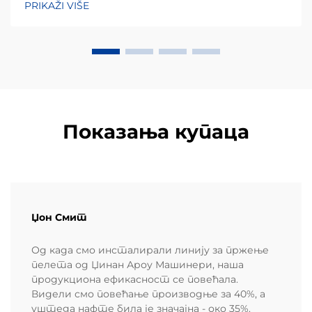
PRIKAŽI VIŠE
потрошача. Кукурузни чипови, углавном
направљени од кукурузног брашна или маса,
заузимају огроман удео...
Показања купаца
Џон Смит
Од када смо инсталирали линију за пржење
пелета од Џинан Ароу Машинери, наша
продукциона ефикасност се повећала.
Видели смо повећање производње за 40%, а
уштеда нафте била је значајна - око 35%.