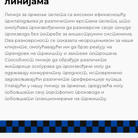
линијама
Линија за пржење пелета са високом ефикасношћу
прилагодљива је различитим врстама пелета, што
омогућава произвођачима да разноврсне своје понуде
производа без потребе за вишеструким системима.
Ова разноврсност се показала непроцењивом за наше
клијенте, омогућавајући им да брзо реагују на
трендове на тржишту и захтеве потрошача.
Способност линије да обрађује различите
житарице осигурава да произвођачи могу да
одржавају конкурентну предност, истовремено
задовољавајући различите преференције купаца.
Улагајући у нашу линију за пржење, предузећа могу
побољшати свој портфолио производа и
побољшати позиционирање на тржишту.