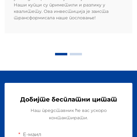
Наши купци су приметили и разлику у
квалитету. Ова инвестиција је заиста
трансформисала наше пословање!
Добијте бесплатни цитат
Наш представник ће вас ускоро
контактирати.
Е-маил