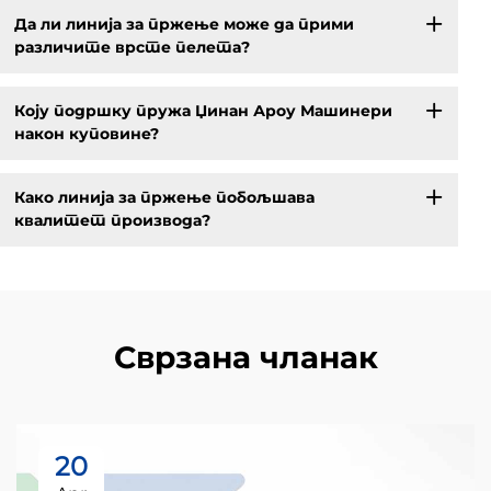
Да ли линија за пржење може да прими
различите врсте пелета?
Коју подршку пружа Џинан Ароу Машинери
након куповине?
Како линија за пржење побољшава
квалитет производа?
Сврзана чланак
20