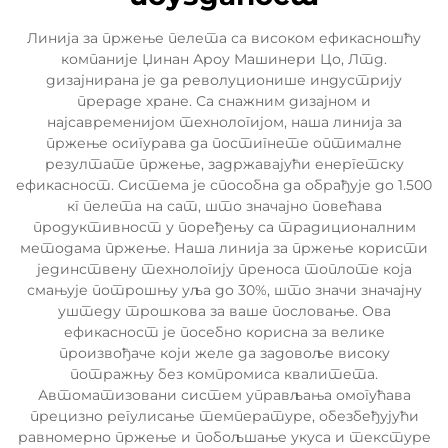
Линија за пржење пелета са високом ефикасношћу
компаније Џинан Ароу Машинери Цо, Лтд.
дизајнирана је да револуционише индустрију
прераде хране. Са снажним дизајном и
најсавременијом технологијом, наша линија за
пржење осигурава да постигнете оптималне
резултате пржење, задржавајући енергетску
ефикасност. Система је способна да обрађује до 1.500
кг пелета на сат, што значајно повећава
продуктивност у поређењу са традиционалним
методама пржење. Наша линија за пржење користи
јединствену технологију преноса топлоте која
смањује потрошњу уља до 30%, што значи значајну
уштеду трошкова за ваше пословање. Ова
ефикасност је посебно корисна за велике
произвођаче који желе да задовоље високу
потражњу без компромиса квалитета.
Автоматизовани систем управљања омогућава
прецизно регулисање температуре, обезбеђујући
равномерно пржење и побољшање укуса и текстуре