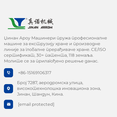
Џинан Ароу Машинери пружа професионалне
машине за екструзију хране и производне
линије за глобалне прерађиваче хране. CE/ISO
сертификат, 30+ патента, 118 земаља.
Молите се за прилагођено решење данас.
+86-15169106317
Број 7287, аеродромска улица,
високотехнолошка иновациона зона,
Јинан, Шандун, Кина.
[email protected]