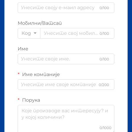
0/100
Мобилни/Ватсап
Код
0/100
Име
0/100
Име компаније
0/200
Порука
0/1000