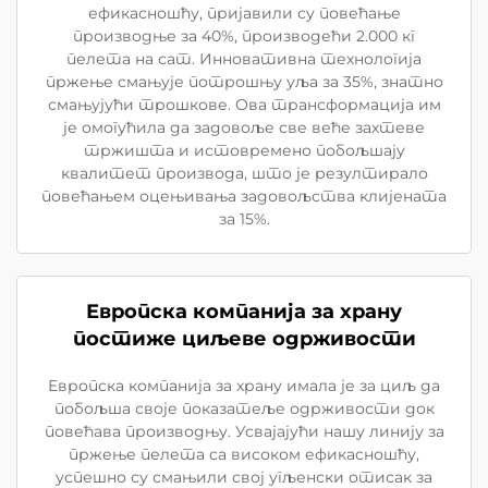
ефикасношћу, пријавили су повећање
производње за 40%, производећи 2.000 кг
пелета на сат. Инновативна технологија
пржење смањује потрошњу уља за 35%, знатно
смањујући трошкове. Ова трансформација им
је омогућила да задовоље све веће захтеве
тржишта и истовремено побољшају
квалитет производа, што је резултирало
повећањем оцењивања задовољства клијената
за 15%.
Европска компанија за храну
постиже циљеве одрживости
Европска компанија за храну имала је за циљ да
побољша своје показатеље одрживости док
повећава производњу. Усвајајући нашу линију за
пржење пелета са високом ефикасношћу,
успешно су смањили свој угљенски отисак за