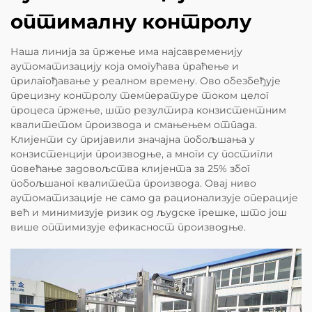
оптималну контролу
Наша линија за пржење има најсавременију
аутоматизацију која омогућава праћење и
прилагођавање у реалном времену. Ово обезбеђује
прецизну контролу температуре током целог
процеса пржење, што резултира конзистентним
квалитетом производа и смањењем отпада.
Клијенти су пријавили значајна побољшања у
конзистенцији производње, а многи су постигли
повећање задовољства клијента за 25% због
побољшаног квалитета производа. Овај ниво
аутоматизације не само да рационализује операције
већ и минимизује ризик од људске грешке, што још
више оптимизује ефикасност производње.