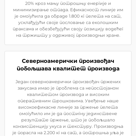
20% кроз мању потрошњу енергије и
минимизирање отпада. Ефикасност линије им
је омогућила да обраде 1.800 кг пелета на сат,
усклађујући своје пословање са еколошким
праксама и обезбеђујући своју позицију водећег
на тржишту у одрживој производњи хране.
Северноамерички произвођач
побољшава квалитет производа
Један северноамерички произвођач пржених
закусака имао је проблема са непостојаном
квалитетом производа и високим
оперативним трошковима. Увеђење наше
високоефикасне линије за пржење пелета
омогућило им је да постигну јединствене
резултате пржење, што је побољшало
конзистенцију укуса и текстуру. Производња
је порасла на 2.200 кг на сат, а потрошња уља је