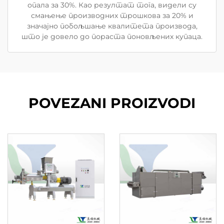
опала за 30%. Као резултат тога, видели су
смањење производних трошкова за 20% и
значајно побољшање квалитета производа,
што је довело до пораста поновљених купаца.
POVEZANI PROIZVODI