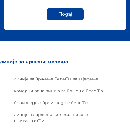
Подај
линије за пржење пелета
линије за пржење пелета за заједење
комерцијална линија за пржење пелета
производња производње пелета
линије за пржење пелета високе
ефикасности