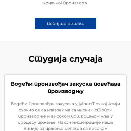
коначног производа.
Добијте цитат
Студија случаја
Водећи произвођач закуска повећава
производњу
Водећи произвођач закусака у југоисточној Азији
суочио се са изазовима са ниским стопом
производње и високом потрошњом уља у
процесу пржење. Након интеграције наше
линије за пржење пелета са високом