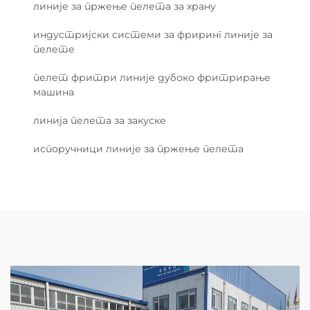
линије за пржење пелета за храну
индустријски системи за фриринг линије за
пелете
пелет фритри линије дубоко фритрирање
машина
линија пелета за закуске
испоручници линије за пржење пелета