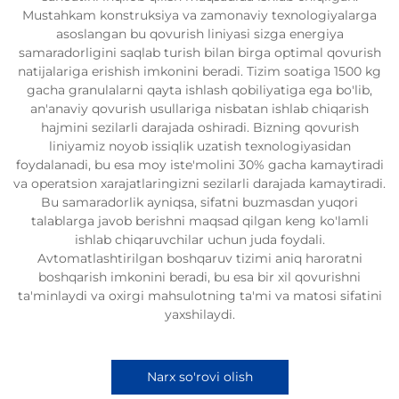
Mustahkam konstruksiya va zamonaviy texnologiyalarga
asoslangan bu qovurish liniyasi sizga energiya
samaradorligini saqlab turish bilan birga optimal qovurish
natijalariga erishish imkonini beradi. Tizim soatiga 1500 kg
gacha granulalarni qayta ishlash qobiliyatiga ega bo'lib,
an'anaviy qovurish usullariga nisbatan ishlab chiqarish
hajmini sezilarli darajada oshiradi. Bizning qovurish
liniyamiz noyob issiqlik uzatish texnologiyasidan
foydalanadi, bu esa moy iste'molini 30% gacha kamaytiradi
va operatsion xarajatlaringizni sezilarli darajada kamaytiradi.
Bu samaradorlik ayniqsa, sifatni buzmasdan yuqori
talablarga javob berishni maqsad qilgan keng ko'lamli
ishlab chiqaruvchilar uchun juda foydali.
Avtomatlashtirilgan boshqaruv tizimi aniq haroratni
boshqarish imkonini beradi, bu esa bir xil qovurishni
ta'minlaydi va oxirgi mahsulotning ta'mi va matosi sifatini
yaxshilaydi.
Narx so'rovi olish