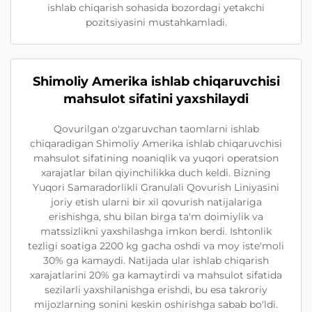
ishlab chiqarish sohasida bozordagi yetakchi
pozitsiyasini mustahkamladi.
Shimoliy Amerika ishlab chiqaruvchisi
mahsulot sifatini yaxshilaydi
Qovurilgan o'zgaruvchan taomlarni ishlab
chiqaradigan Shimoliy Amerika ishlab chiqaruvchisi
mahsulot sifatining noaniqlik va yuqori operatsion
xarajatlar bilan qiyinchilikka duch keldi. Bizning
Yuqori Samaradorlikli Granulali Qovurish Liniyasini
joriy etish ularni bir xil qovurish natijalariga
erishishga, shu bilan birga ta'm doimiylik va
matssizlikni yaxshilashga imkon berdi. Ishtonlik
tezligi soatiga 2200 kg gacha oshdi va moy iste'moli
30% ga kamaydi. Natijada ular ishlab chiqarish
xarajatlarini 20% ga kamaytirdi va mahsulot sifatida
sezilarli yaxshilanishga erishdi, bu esa takroriy
mijozlarning sonini keskin oshirishga sabab bo'ldi.