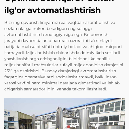
ilg'or avtomatlashtirish
Bizning qovurish liniyamiz real vaqtda nazorat qilish va
sozlamalarga imkon beradigan eng so'nggi
avtomatlashtirish texnologiyasiga ega. Bu qovurish
jarayoni davomida aniq harorat nazoratini ta'minlaydi,
natijada mahsulot sifati doimiy bo'ladi va chiqindi miqdori
kamayadi. Mijozlar ishlab chiqarishda doimiylikda sezilarli
yaxshilanishlarga erishganligini bildirishdi; ko'pchilik
mijozlar sifatli mahsulotlar tufayli mijoz qoniqish darajasini
25% ga oshirishdi. Bunday darajadagi avtomatlashtirish
faqatgina operatsiyalarni soddalashtirmaydi, balki inson
xatosi xavfini ham minimal darajada qisqartiradi va ishlab
chiqarish samaradorligini yanada takomillashtiradi.