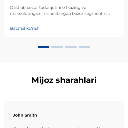
Dastlab bozor tadqiqotini o'tkazing va
mahsulotingizni nishonlangan bozor segmentini
aniqlang. Dasturli ta'minotga sarmoya kiritishdan
oldin, muvaffaqiyatli tadbirkorlik loyihasi mahalliy
Batafsil ko'rish
iste'molchilarning afzalliklarini chuqur tushunishdan
boshlanadi. Qorn chiplari asosan qorn unidan yoki
masa dan tayyorlanadi va ... ularga ulg'urish bozorida
katta ulushni egallaydi.
Mijoz sharahlari
John Smith