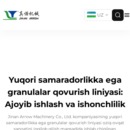
UZ
Yuqori samaradorlikka ega
granulalar qovurish liniyasi:
Ajoyib ishlash va ishonchlilik
Jinan Arrow Machinery Co., Ltd. kompaniyasining yuqori
samaradorlikka ega granulalar qovurish liniyasi oziq-ovqat
sanoatini inqilob qilish maqsadida ishlab chiqilgan.