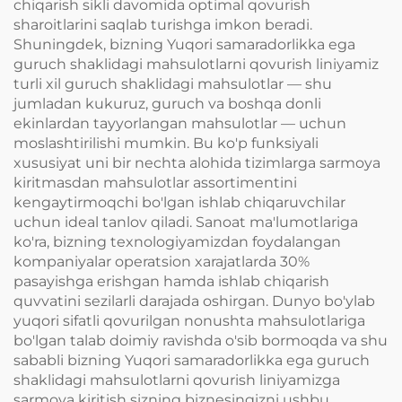
chiqarish sikli davomida optimal qovurish
sharoitlarini saqlab turishga imkon beradi.
Shuningdek, bizning Yuqori samaradorlikka ega
guruch shaklidagi mahsulotlarni qovurish liniyamiz
turli xil guruch shaklidagi mahsulotlar — shu
jumladan kukuruz, guruch va boshqa donli
ekinlardan tayyorlangan mahsulotlar — uchun
moslashtirilishi mumkin. Bu ko'p funksiyali
xususiyat uni bir nechta alohida tizimlarga sarmoya
kiritmasdan mahsulotlar assortimentini
kengaytirmoqchi bo'lgan ishlab chiqaruvchilar
uchun ideal tanlov qiladi. Sanoat ma'lumotlariga
ko'ra, bizning texnologiyamizdan foydalangan
kompaniyalar operatsion xarajatlarda 30%
pasayishga erishgan hamda ishlab chiqarish
quvvatini sezilarli darajada oshirgan. Dunyo bo'ylab
yuqori sifatli qovurilgan nonushta mahsulotlariga
bo'lgan talab doimiy ravishda o'sib bormoqda va shu
sababli bizning Yuqori samaradorlikka ega guruch
shaklidagi mahsulotlarni qovurish liniyamizga
sarmoya kiritish sizning biznesingizni ushbu