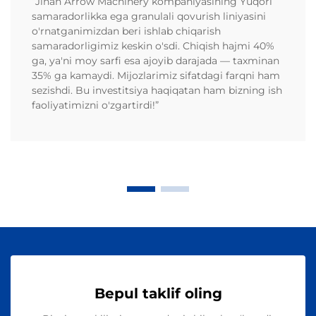
“Jinan Arrow Machinery kompaniyasining Yuqori
samaradorlikka ega granulali qovurish liniyasini
o'rnatganimizdan beri ishlab chiqarish
samaradorligimiz keskin o'sdi. Chiqish hajmi 40%
ga, ya'ni moy sarfi esa ajoyib darajada — taxminan
35% ga kamaydi. Mijozlarimiz sifatdagi farqni ham
sezishdi. Bu investitsiya haqiqatan ham bizning ish
faoliyatimizni o'zgartirdi!”
Bepul taklif oling