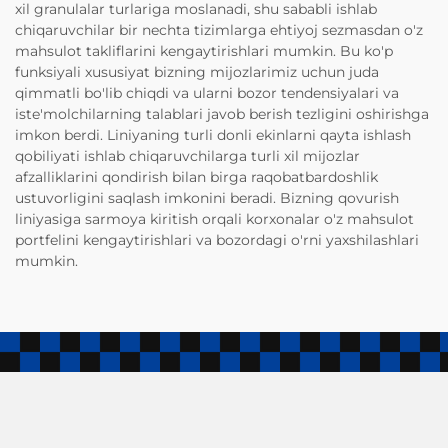
xil granulalar turlariga moslanadi, shu sababli ishlab
chiqaruvchilar bir nechta tizimlarga ehtiyoj sezmasdan o'z
mahsulot takliflarini kengaytirishlari mumkin. Bu ko'p
funksiyali xususiyat bizning mijozlarimiz uchun juda
qimmatli bo'lib chiqdi va ularni bozor tendensiyalari va
iste'molchilarning talablari javob berish tezligini oshirishga
imkon berdi. Liniyaning turli donli ekinlarni qayta ishlash
qobiliyati ishlab chiqaruvchilarga turli xil mijozlar
afzalliklarini qondirish bilan birga raqobatbardoshlik
ustuvorligini saqlash imkonini beradi. Bizning qovurish
liniyasiga sarmoya kiritish orqali korxonalar o'z mahsulot
portfelini kengaytirishlari va bozordagi o'rni yaxshilashlari
mumkin.