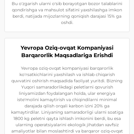
Bu o'zgarish ularni o'sib borayotgan bozor talablarini
qondirishga va mahsulot sifatini yaxshilashga imkon
berdi, natijada mijozlarning qoniqish darajasi 15% ga
oshdi.
Yevropa Oziq-ovqat Kompaniyasi
Barqarorlik Maqsadlariga Erishdi
Yevropa oziq-ovqat kompaniyasi barqarorlik
ko'rsatkichlarini yaxshilash va ishlab chiqarish
quvvatini oshirish maqsadida faoliyat yuritdi. Bizning
Yuqori samaradorlikdagi peletlarni qovurish
liniyamizdan foydalangan holda, ular energiya
iste'molini kamaytirish va chiqindilarni minimal
darajada qilish orqali karbon izini 20% ga
kamaytirdilar. Liniyaning samaradorligi ularni soatiga
1800 kg peletni qayta ishlash imkonini berdi, bu esa
ularning operatsiyalarini ekologik jihatdan xavfsiz
amaliyotlar bilan moslashtirdi va barqaror oziq-ovqat