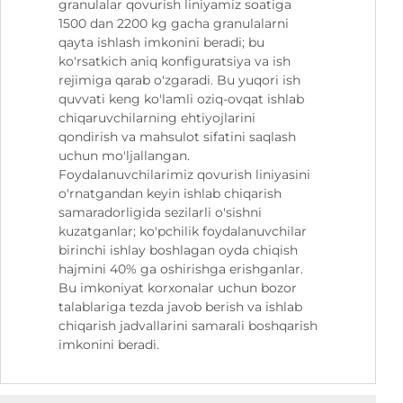
granulalar qovurish liniyamiz soatiga
1500 dan 2200 kg gacha granulalarni
qayta ishlash imkonini beradi; bu
ko'rsatkich aniq konfiguratsiya va ish
rejimiga qarab o'zgaradi. Bu yuqori ish
quvvati keng ko'lamli oziq-ovqat ishlab
chiqaruvchilarning ehtiyojlarini
qondirish va mahsulot sifatini saqlash
uchun mo'ljallangan.
Foydalanuvchilarimiz qovurish liniyasini
o'rnatgandan keyin ishlab chiqarish
samaradorligida sezilarli o'sishni
kuzatganlar; ko'pchilik foydalanuvchilar
birinchi ishlay boshlagan oyda chiqish
hajmini 40% ga oshirishga erishganlar.
Bu imkoniyat korxonalar uchun bozor
talablariga tezda javob berish va ishlab
chiqarish jadvallarini samarali boshqarish
imkonini beradi.