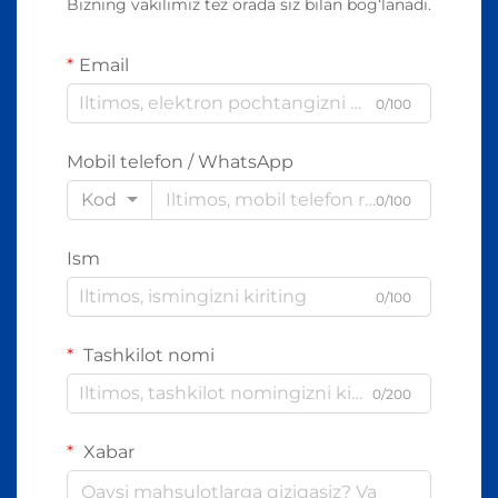
Bizning vakilimiz tez orada siz bilan bog‘lanadi.
Email
0/100
Mobil telefon / WhatsApp
Kod
0/100
Ism
0/100
Tashkilot nomi
0/200
Xabar