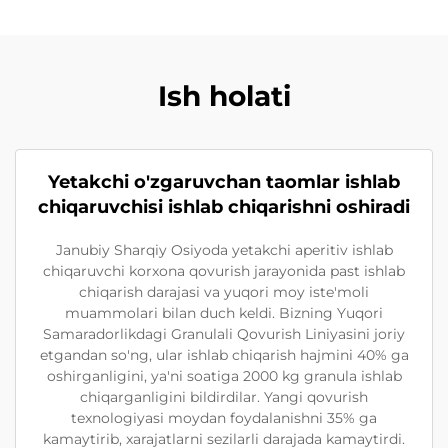
Ish holati
Yetakchi o'zgaruvchan taomlar ishlab
chiqaruvchisi ishlab chiqarishni oshiradi
Janubiy Sharqiy Osiyoda yetakchi aperitiv ishlab
chiqaruvchi korxona qovurish jarayonida past ishlab
chiqarish darajasi va yuqori moy iste'moli
muammolari bilan duch keldi. Bizning Yuqori
Samaradorlikdagi Granulali Qovurish Liniyasini joriy
etgandan so'ng, ular ishlab chiqarish hajmini 40% ga
oshirganligini, ya'ni soatiga 2000 kg granula ishlab
chiqarganligini bildirdilar. Yangi qovurish
texnologiyasi moydan foydalanishni 35% ga
kamaytirib, xarajatlarni sezilarli darajada kamaytirdi.