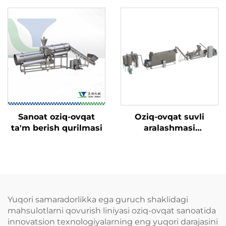
Sanoat oziq-ovqat
Oziq-ovqat suvli
ta'm berish qurilmasi
aralashmasi
(nutritsiya) chaqaloq
suvli aralashmasi
ishlab chiqarish
liniyasi
Yuqori samaradorlikka ega guruch shaklidagi
mahsulotlarni qovurish liniyasi oziq-ovqat sanoatida
innovatsion texnologiyalarning eng yuqori darajasini