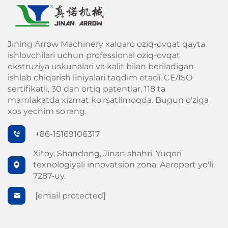
Jining Arrow Machinery xalqaro oziq-ovqat qayta
ishlovchilari uchun professional oziq-ovqat
ekstruziya uskunalari va kalit bilan beriladigan
ishlab chiqarish liniyalari taqdim etadi. CE/ISO
sertifikatli, 30 dan ortiq patentlar, 118 ta
mamlakatda xizmat ko'rsatilmoqda. Bugun o'ziga
xos yechim so'rang.
+86-15169106317
Xitoy, Shandong, Jinan shahri, Yuqori
texnologiyali innovatsion zona, Aeroport yo'li,
7287-uy.
[email protected]