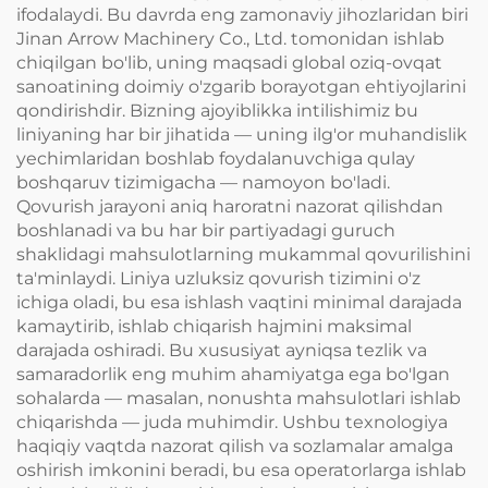
ifodalaydi. Bu davrda eng zamonaviy jihozlaridan biri
Jinan Arrow Machinery Co., Ltd. tomonidan ishlab
chiqilgan bo'lib, uning maqsadi global oziq-ovqat
sanoatining doimiy o'zgarib borayotgan ehtiyojlarini
qondirishdir. Bizning ajoyiblikka intilishimiz bu
liniyaning har bir jihatida — uning ilg'or muhandislik
yechimlaridan boshlab foydalanuvchiga qulay
boshqaruv tizimigacha — namoyon bo'ladi.
Qovurish jarayoni aniq haroratni nazorat qilishdan
boshlanadi va bu har bir partiyadagi guruch
shaklidagi mahsulotlarning mukammal qovurilishini
ta'minlaydi. Liniya uzluksiz qovurish tizimini o'z
ichiga oladi, bu esa ishlash vaqtini minimal darajada
kamaytirib, ishlab chiqarish hajmini maksimal
darajada oshiradi. Bu xususiyat ayniqsa tezlik va
samaradorlik eng muhim ahamiyatga ega bo'lgan
sohalarda — masalan, nonushta mahsulotlari ishlab
chiqarishda — juda muhimdir. Ushbu texnologiya
haqiqiy vaqtda nazorat qilish va sozlamalar amalga
oshirish imkonini beradi, bu esa operatorlarga ishlab