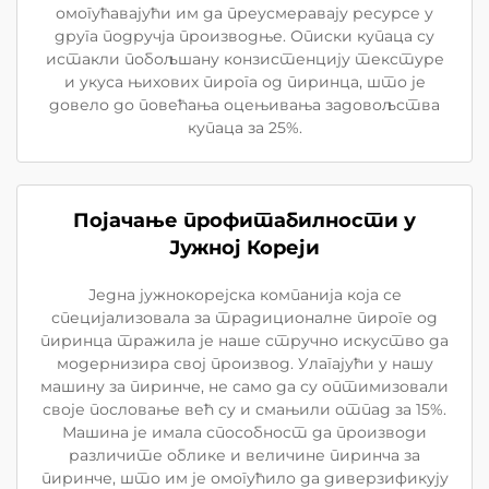
омогућавајући им да преусмеравају ресурсе у
друга подручја производње. Описки купаца су
истакли побољшану конзистенцију текстуре
и укуса њихових пирога од пиринца, што је
довело до повећања оцењивања задовољства
купаца за 25%.
Појачање профитабилности у
Јужној Кореји
Једна јужнокорејска компанија која се
специјализовала за традиционалне пироге од
пиринца тражила је наше стручно искуство да
модернизира свој производ. Улагајући у нашу
машину за пиринче, не само да су оптимизовали
своје пословање већ су и смањили отпад за 15%.
Машина је имала способност да производи
различите облике и величине пиринча за
пиринче, што им је омогућило да диверзификују