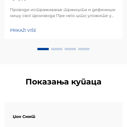
Проводи истраживање тржишта и дефиниши
нишу свог производа Пре него што уложите у
хардвер, успешан подухват почиње детаљним
разумевањем преференција локалних
PRIKAŽI VIŠE
потрошача. Кукурузни чипови, углавном
направљени од кукурузног брашна или маса,
заузимају огроман удео...
Показања купаца
Џон Смит