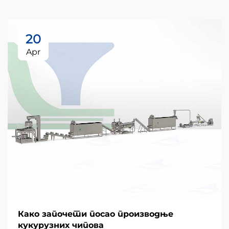
20
Apr
Како започети посао производње
кукурузних чипова