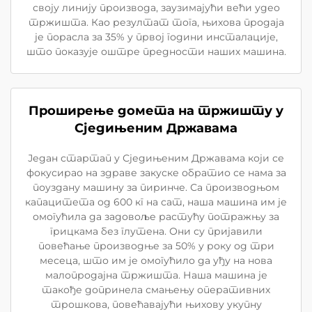
своју линију производа, заузимајући већи удео
тржишта. Као резултат тога, њихова продаја
је порасла за 35% у првој години инсталације,
што показује оштре предности наших машина.
Проширење домета на тржишту у
Сједињеним Државама
Један стартап у Сједињеним Државама који се
фокусирао на здраве закуске обратио се нама за
поуздану машину за пиринче. Са производњом
капацитета од 600 кг на сат, наша машина им је
омогућила да задовоље растућу потражњу за
грицкама без глутена. Они су пријавили
повећање производње за 50% у року од три
месеца, што им је омогућило да уђу на нова
малопродајна тржишта. Наша машина је
такође допринела смањењу оперативних
трошкова, повећавајући њихову укупну