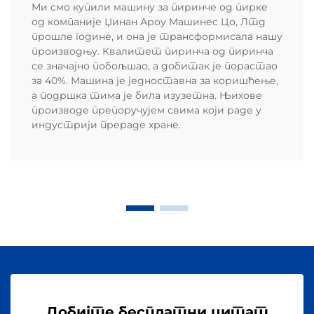
Ми смо купили машину за пиринче од пирке
од компаније Џинан Ароу Машинес Цо, Лтд
прошле године, и она је трансформисала нашу
производњу. Квалитет пиринча од пиринча
се значајно побољшао, а добитак је порастао
за 40%. Машина је једноставна за коришћење,
а подршка тима је била изузетна. Њихове
производе препоручујем свима који раде у
индустрији прераде хране.
Добијте бесплатни цитат