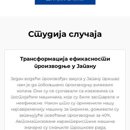
Студија случаја
Трансформација ефикасности
производње у Јапану
Један водећи произвођач закуса у Јапану пришао
нам је да побољшамо производњу рижевих
колача. Они су се суочавали са изазовима са
постојећим машинама, које су биле застареле и
неефикасне. Након што су применили нашу
најсавременију машину за пиринче, доживели су
запањујуће повећање производње за 40%.
Автоматизоване карактеристике машина
значајно су смањиле трошкове рада,