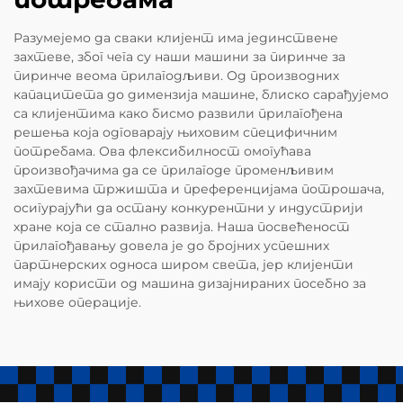
Разумејемо да сваки клијент има јединствене
захтеве, због чега су наши машини за пиринче за
пиринче веома прилагодљиви. Од производних
капацитета до димензија машине, блиско сарађујемо
са клијентима како бисмо развили прилагођена
решења која одговарају њиховим специфичним
потребама. Ова флексибилност омогућава
произвођачима да се прилагоде променљивим
захтевима тржишта и преференцијама потрошача,
осигурајући да остану конкурентни у индустрији
хране која се стално развија. Наша посвећеност
прилагођавању довела је до бројних успешних
партнерских односа широм света, јер клијенти
имају користи од машина дизајнираних посебно за
њихове операције.