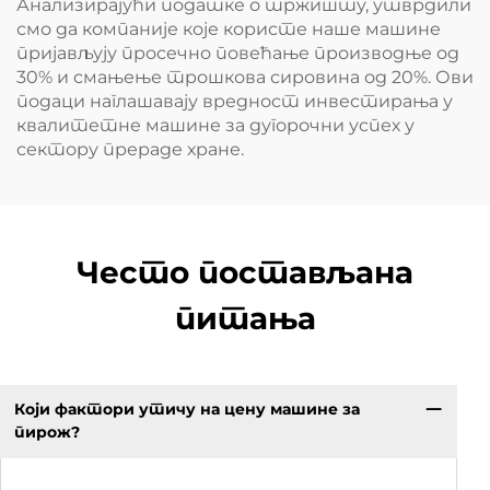
Анализирајући податке о тржишту, утврдили
смо да компаније које користе наше машине
пријављују просечно повећање производње од
30% и смањење трошкова сировина од 20%. Ови
подаци наглашавају вредност инвестирања у
квалитетне машине за дугорочни успех у
сектору прераде хране.
Често постављана
питања
Који фактори утичу на цену машине за
пирож?