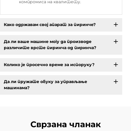
компромиса на квалитету.
Како одржавам свој апарат за пиринче?
Да ли ваше машине могу да производе
различите врсте пиринча од пиринча?
Колико је просечно време за испоруку?
Да ли пружате обуку за управљање
машинама?
Сврзана чланак