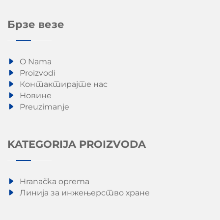
Брзе везе
O Nama
Proizvodi
Контактирајте нас
Новине
Preuzimanje
KATEGORIJA PROIZVODA
Hranačka oprema
Линија за инжењерство хране