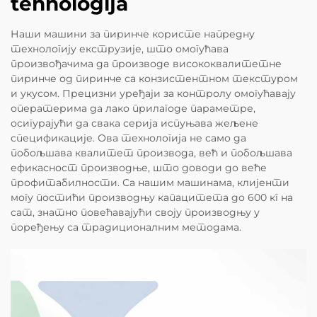
tehnologija
Наши машини за пиринче користе напредну
технологију екструзије, што омогућава
произвођачима да производе висококвалитетне
пиринче од пиринче са конзистентном текстуром
и укусом. Прецизни уређаји за контролу омогућавају
оператерима да лако прилагоде параметре,
осигурајући да свака серија испуњава жељене
спецификације. Ова технологија не само да
побољшава квалитет производа, већ и побољшава
ефикасност производње, што доводи до веће
профитабилности. Са нашим машинама, клијенти
могу постићи производњу капацитета до 600 кг на
сат, знатно повећавајући своју производњу у
поређењу са традиционалним методама.