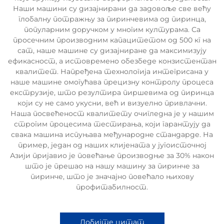
Наши машини су дизајнирани да задовоље све већу
глобалну потражњу за пиринчевима од пиринца,
популарним доручком у многим културама. Са
просечним производним капацитетом од 500 кг на
сат, наше машине су дизајниране да максимизују
ефикасност, а истовремено обезбеде конзистентан
квалитет. Напређена технологија интегрисана у
наше машине омогућава прецизну контролу процеса
екструзије, што резултира пиршевима од пиринца
који су не само укусни, већ и визуелно привлачни.
Наша посвећеност квалитету очигледна је у нашим
строгим процесима тестирања, који гарантују да
свака машина испуњава међународне стандарде. На
пример, један од наших клијената у југоисточној
Азији пријавио је повећање производње за 30% након
што је прешао на нашу машину за пиринче за
пиринче, што је значајно повећало њихову
профитабилност.
Добијте цитат