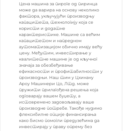
Цена машина за пироге од пиринца
може да варира на основу неколико
фактора, укључујући производњу
капацитета, технологију која се
користи и додатне
карактеристике. Машине са већим
капацитетом и напредном
аутоматизацијом обично имају већу
цену. Међутим, инвестирање у
квалитетне машине је од кључног
значаја за обезбеђивање
ефикасности и профитабилности у
производњи. Наш тим у Цхинану
Ароу Машинери Цо, Лтд. може
пружити прилагођена решења која
одговарају вашем буџету, а
истовремено задовољавају ваше
производне потребе. Такође нудимо
флексибилне опције финансирања
како бисмо помогли предузећима да
инвестирају у праву опрему без