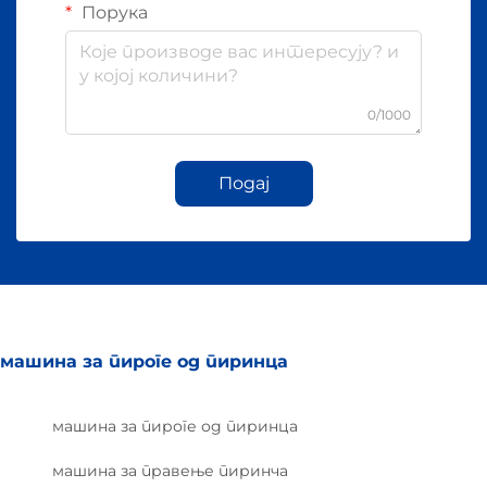
Порука
0/1000
Подај
машина за пироге од пиринца
машина за пироге од пиринца
машина за правење пиринча