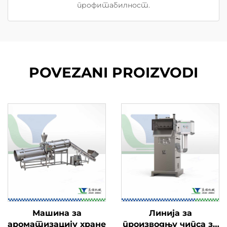
профитабилност.
POVEZANI PROIZVODI
Машина за
Линија за
ароматизацију хране
производњу чипса за