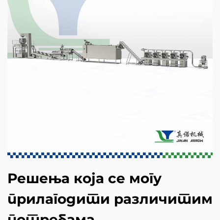
Решења која се могу
прилагодити различитим
потребама