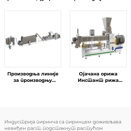
пиринче
Производња линије
Ојачана орижа
за производњу
Инстант рижа
хранителног праха
Конјак Рижа
за бебе и бебе
производња линије
Индустрија пиринча са пиринцем доживљава
невиђен раст, подстакнут растућом