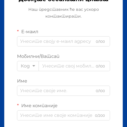
Наш представник ће вас ускоро
контактирати.
Е-маил
0/100
Мобилни/Ватсап
Код
0/100
Име
0/100
Име компаније
0/200