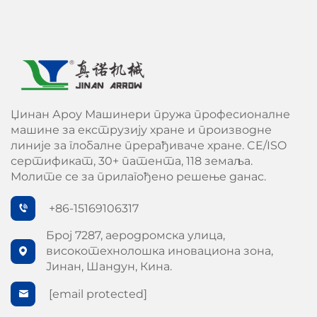
Џинан Ароу Машинери пружа професионалне
машине за екструзију хране и производне
линије за глобалне прерађиваче хране. CE/ISO
сертификат, 30+ патента, 118 земаља.
Молите се за прилагођено решење данас.
+86-15169106317
Број 7287, аеродромска улица,
високотехнолошка иновациона зона,
Јинан, Шандун, Кина.
[email protected]