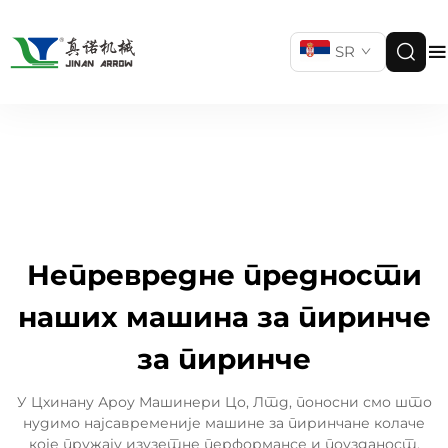
SR
Непревредне предности
наших машина за пиринче
за пиринче
У Цхинану Ароу Машинери Цо, Лтд, поносни смо што
нудимо најсавременије машине за пиринчане колаче
које пружају изузетне перформансе и поузданост.