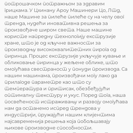
потрошачком потражњом за здравим
грицкама. У Цхинану Ароу Машинери Цо, Лтд,
наше Машине за пилеће пилеће су на челу овог
тренда, нудећи иновативна решења за
произвођаче широм света. Наше машине
користе напредну технологију екструзије
хране, што је од кључне важности за
производњу висококвалитетних пирога од
пиринца. Процес екструзије укључује кување и
обликовање пиринца у жељене облике, што
омогућава свестраност у понуди производа. Са
нашим машинама, произвођачи могу лако да
прилагоде параметре као што су
температура и притисак, обезбеђујући
оптималну текстуру и укус. Поред тога, наша
посвећеност истраживању и развоју омогућава
нам да останемо испред трендова у
индустрији, пружајући нашим клијентима
најсавременија решења која побољшавају
њихове производне способности.