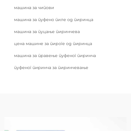
машина за чипови
машина за пуфено пиле од пиринца
машина за пуцање пиринчева
цена машине за пироге од пиринца
машина за правење пуфеног пиринча
пуфеног пиринча за пиринчевање