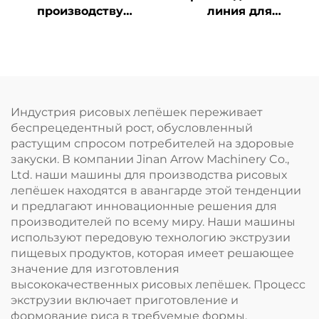
производству
линия для
детского
обогащённого риса,
питательного
быстрорастворимого
порошка
риса и риса из
коньяка
Индустрия рисовых лепёшек переживает
беспрецедентный рост, обусловленный
растущим спросом потребителей на здоровые
закуски. В компании Jinan Arrow Machinery Co.,
Ltd. наши машины для производства рисовых
лепёшек находятся в авангарде этой тенденции
и предлагают инновационные решения для
производителей по всему миру. Наши машины
используют передовую технологию экструзии
пищевых продуктов, которая имеет решающее
значение для изготовления
высококачественных рисовых лепёшек. Процесс
экструзии включает приготовление и
формование риса в требуемые формы,