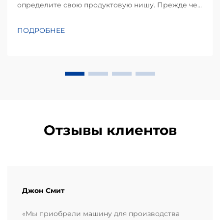
определите свою продуктовую нишу. Прежде чем
инвестировать в оборудование, успешный проект
начинается с детального понимания
ПОДРОБНЕЕ
предпочтений местных потребителей.
Кукурузные чипсы, производимые в основном из
кукурузной муки или масы, занимают
значительную долю...
Отзывы клиентов
Джон Смит
«Мы приобрели машину для производства