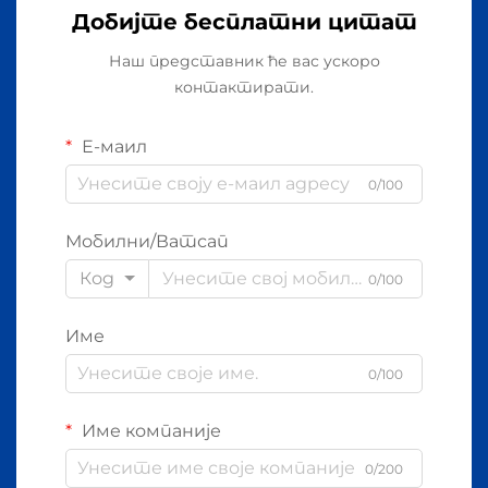
Добијте бесплатни цитат
Наш представник ће вас ускоро
контактирати.
Е-маил
0/100
Мобилни/Ватсап
Код
0/100
Име
0/100
Име компаније
0/200