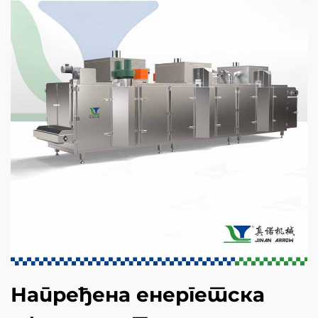
Напређена енергетска