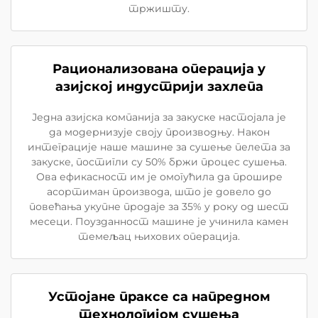
тржишту.
Рационализована операција у
азијској индустрији захлепа
Једна азијска компанија за закуске настојала је
да модернизује своју производњу. Након
интеграције наше машине за сушење пелета за
закуске, постигли су 50% бржи процес сушења.
Ова ефикасност им је омогућила да прошире
асортиман производа, што је довело до
повећања укупне продаје за 35% у року од шест
месеци. Поузданност машине је учинила камен
темељац њихових операција.
Устојане праксе са напредном
технологијом сушења