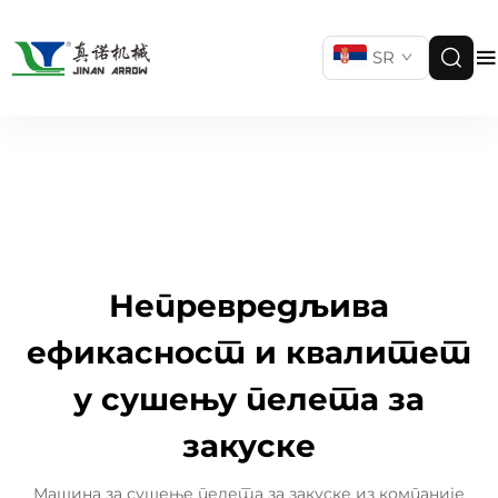
SR
Непревредљива
ефикасност и квалитет
у сушењу пелета за
закуске
Машина за сушење пелета за закуске из компаније