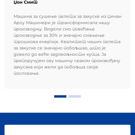
Џон Смит
Машина за сушење пелета за закуске из Џинан
Ароу Машинери је трансформисала нашу
производњу. Видели смо повећање
производње за 30% и значајно смањење
трошкова енергије. Квалитет наших пелета
за закуске се значајно побољшао, што је
довело до веће задовољности купца. Ја
препоручујем ову машину сваком произвођачу
закусака који жели да побољша своје
пословање.