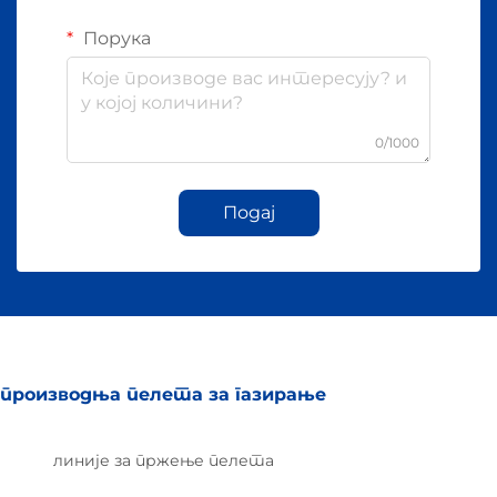
Порука
0/1000
Подај
производња пелета за газирање
линије за пржење пелета