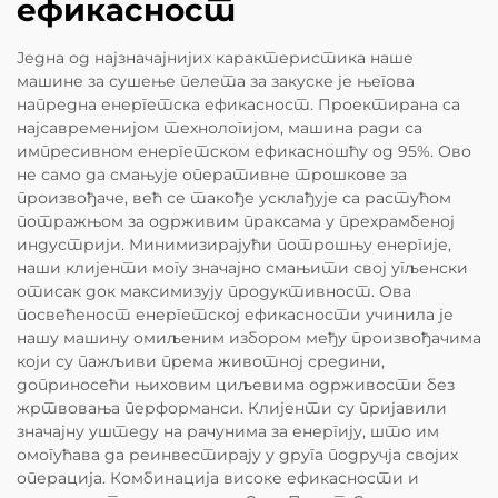
ефикасност
Једна од најзначајнијих карактеристика наше
машине за сушење пелета за закуске је његова
напредна енергетска ефикасност. Проектирана са
најсавременијом технологијом, машина ради са
импресивном енергетском ефикасношћу од 95%. Ово
не само да смањује оперативне трошкове за
произвођаче, већ се такође усклађује са растућом
потражњом за одрживим праксама у прехрамбеној
индустрији. Минимизирајући потрошњу енергије,
наши клијенти могу значајно смањити свој угљенски
отисак док максимизују продуктивност. Ова
посвећеност енергетској ефикасности учинила је
нашу машину омиљеним избором међу произвођачима
који су пажљиви према животној средини,
доприносећи њиховим циљевима одрживости без
жртвовања перформанси. Клијенти су пријавили
значајну уштеду на рачунима за енергију, што им
омогућава да реинвестирају у друга подручја својих
операција. Комбинација високе ефикасности и