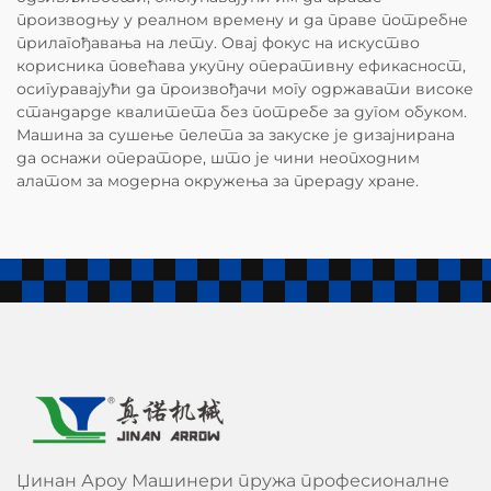
производњу у реалном времену и да праве потребне
прилагођавања на лету. Овај фокус на искуство
корисника повећава укупну оперативну ефикасност,
осигуравајући да произвођачи могу одржавати високе
стандарде квалитета без потребе за дугом обуком.
Машина за сушење пелета за закуске је дизајнирана
да оснажи операторе, што је чини неопходним
алатом за модерна окружења за прераду хране.
Џинан Ароу Машинери пружа професионалне