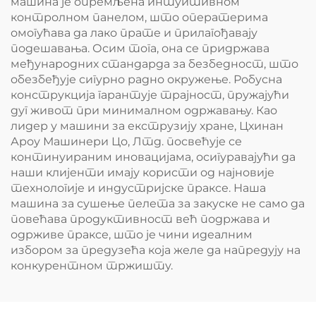
машина је опремљена интуитивном
контролном панелом, што оператерима
омогућава да лако прате и прилагођавају
подешавања. Осим тога, она се придржава
међународних стандарда за безбедност, што
обезбеђује сигурно радно окружење. Робусна
конструкција гарантује трајност, пружајући
дуг живот при минималном одржавању. Као
лидер у машини за екструзију хране, Цхинан
Ароу Машинери Цо, Лтд. посвећује се
континуираним иновацијама, осигуравајући да
наши клијенти имају користи од најновије
технологије и индустријске праксе. Наша
машина за сушење пелета за закуске не само да
повећава продуктивност већ подржава и
одрживе праксе, што је чини идеалним
избором за предузећа која желе да напредују на
конкурентном тржишту.