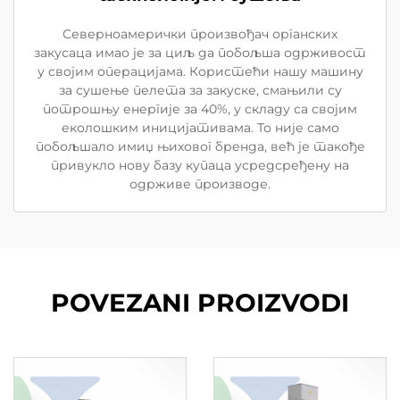
Северноамерички произвођач органских
закусаца имао је за циљ да побољша одрживост
у својим операцијама. Користећи нашу машину
за сушење пелета за закуске, смањили су
потрошњу енергије за 40%, у складу са својим
еколошким иницијативама. То није само
побољшало имиџ њиховог бренда, већ је такође
привукло нову базу купаца усредсређену на
одрживе производе.
POVEZANI PROIZVODI