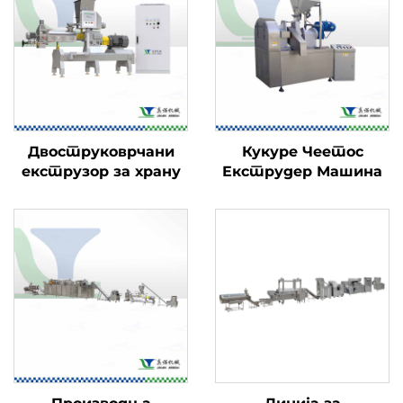
Двоструковрчани
Кукуре Чеетос
екструзор за храну
Екструдер Машина