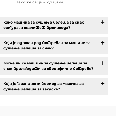
закуске својим купцима.
Како машина за сушење пелета за снак
осигурава квалитет производа?
Који је одржан рад потребан за машине за
сушење пелета за снак?
Може ли се машина за сушење пелета за
снак прилагодити за специфичне потребе?
Који је гаранциони период за машина за
сушење пелета за закуске?