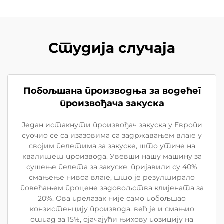
Студија случаја
Побољшана производња за водећег
произвођача закуска
Један истакнути произвођач закуска у Европи
суочио се са изазовима са задржавањем влаге у
својим пелетима за закуске, што утиче на
квалитет производа. Увевши нашу машину за
сушење пелета за закуске, пријавили су 40%
смањење нивоа влаге, што је резултирало
повећањем процене задовољства клијената за
20%. Ова прелазак није само побољшао
конзистенцију производа, већ је и смањио
отпад за 15%, ојачајући њихову позицију на