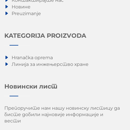
Контактирајте нас
Новине
Preuzimanje
KATEGORIJA PROIZVODA
Hranačka oprema
Линија за инжењерство хране
Новински лист
Препоручите нам нашу новинску листицу да
бисте добили најновије информације и
вести