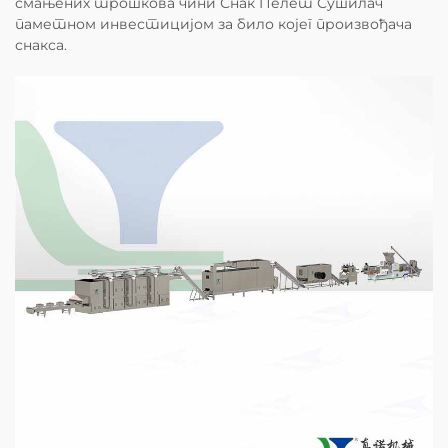
смањених трошкова чини Снак Пелет Сушилач
паметном инвестицијом за било којег произвођача
снакса.