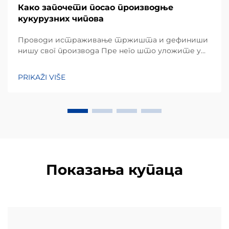
Како започети посао производње
кукурузних чипова
Проводи истраживање тржишта и дефиниши
нишу свог производа Пре него што уложите у
хардвер, успешан подухват почиње детаљним
разумевањем преференција локалних
PRIKAŽI VIŠE
потрошача. Кукурузни чипови, углавном
направљени од кукурузног брашна или маса,
заузимају огроман удео...
Показања купаца