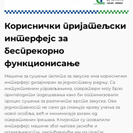
Кориснички пријатељски
интерфејс за
беспрекорно
функционисање
Машина за сушење пелета за закуске има кориснички
интерфејс дизајниран за једноставну радњу. Са
интуитивним управљањима, оператери могу брзо
прилагодити подешавања како би оптимизовали
процес сушења за различите врсте закуска. Ова
једноставност не само да смањује криву учења за
новог особља, већ и минимизује ризик од
оперативних грешака. Клијенти су похвалили
интерфејс машине због његове јасноће и
одзивљивости, омогућавајући им да прате