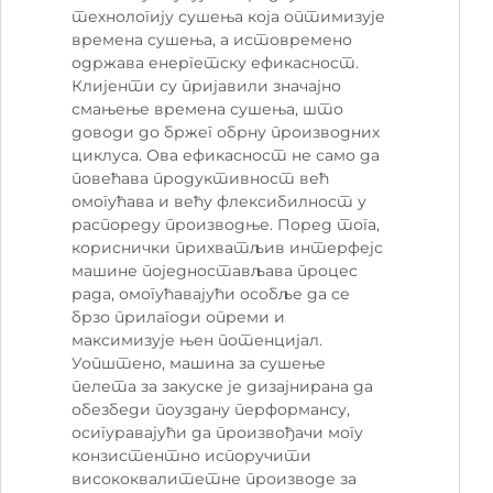
технологију сушења која оптимизује
времена сушења, а истовремено
одржава енергетску ефикасност.
Клијенти су пријавили значајно
смањење времена сушења, што
доводи до бржег обрну производних
циклуса. Ова ефикасност не само да
повећава продуктивност већ
омогућава и већу флексибилност у
распореду производње. Поред тога,
кориснички прихватљив интерфејс
машине поједностављава процес
рада, омогућавајући особље да се
брзо прилагоди опреми и
максимизује њен потенцијал.
Уопштено, машина за сушење
пелета за закуске је дизајнирана да
обезбеди поуздану перформансу,
осигуравајући да произвођачи могу
конзистентно испоручити
висококвалитетне производе за