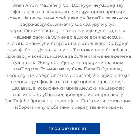
Jinan Arrow Machinery Co., Ltd. нуди неупоредиву
ефикасност и квалитет у индустрији прераде
хране. Наше сушење осигурава да пелети за закуске
задржавају оптималну текстуру и укус.
Коришћењем напредне технологије сушења, наша
машина ради са 95% енергетске ефикасности,
знатно смањујући оперативне трошкове. Студије
случаја показују да су клијенти доживели повећање
производних капацитета за 30% и смањење времена
сушења за 25% у поређењу са традиционалним
методама. То чини нашу Снак Пелет Сушилац
неопходним средством за произвођаче који желе да
побољшају ефикасност своје производне линије.
Штавише, кориснички пријатељски интерфејс
машине омогућава беспрекорно интегрисање у
постојеће производне линије, што га чини омиљеним
избором међу глобалним прерађивачима хране.
Добијте цитат