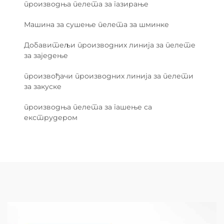
производња пелета за газирање
Машина за сушење пелета за шминке
Добавитељи производних линија за пелете
за заједење
произвођачи производних линија за пелети
за закуске
производња пелета за гашење са
екструдером