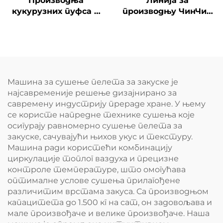
Производња
Линија за
кукурузних пуфса и
производњу ЧинЧин
пуних снакса
Снаццхас
Машина за сушење пелета за закуске је
најсавременије решење дизајнирано за
савремену индустрију прераде хране. У њему
се користе напредне технике сушења које
осигурају равномерно сушење пелета за
закуске, сачувајући њихов укус и текстуру.
Машина ради користећи комбинацију
циркулације топлог ваздуха и прецизне
контроле температуре, што омогућава
оптималне услове сушења прилагођене
различитим врстама закуса. Са производњом
капацитета до 1.500 кг на сат, он задовољава и
мале произвођаче и велике произвођаче. Наша