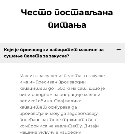
Често постављана
питања
Који је производни капацитет машине за
сушење пелета за закуске?
Машина за сушење пелета за закуске
има импресиван производни
капацитет до 1.500 кг на сат, што је
чини погодном за операције малог и
великог обима. Овај велики
капацитет осигурава да
произвођачи могу да задовољавају
повећане захтеве тржишта без
компромиса на квалитету. Дизајн
машине укључује напредну