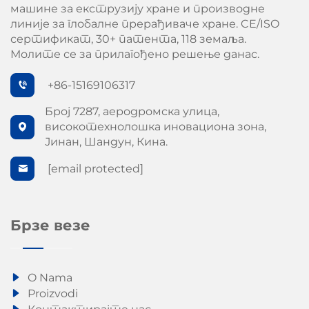
машине за екструзију хране и производне
линије за глобалне прерађиваче хране. CE/ISO
сертификат, 30+ патента, 118 земаља.
Молите се за прилагођено решење данас.
+86-15169106317
Број 7287, аеродромска улица,
високотехнолошка иновациона зона,
Јинан, Шандун, Кина.
[email protected]
Брзе везе
O Nama
Proizvodi