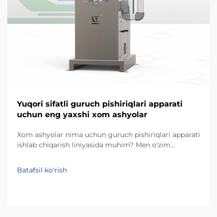
Yuqori sifatli guruch pishiriqlari apparati
uchun eng yaxshi xom ashyolar
Xom ashyolar nima uchun guruch pishiriqlari apparati
ishlab chiqarish liniyasida muhim? Men o'zim
snacklarni qayta ishlash uskunalari loyihalarida
ishlagan tajribamdan kelib chiqqan holda, doimiy
Batafsil ko'rish
natijaga erishishda eng kam baholangan omil — bu
faqat apparat emas, balki xom ashyolar sifati ham...