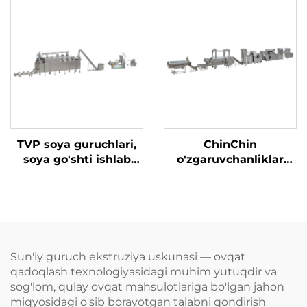
TVP soya guruchlari,
ChinChin
soya go'shti ishlab
o'zgaruvchanliklar
chiqarish liniyasi
ishlab chiqarish
liniyasi
Sun'iy guruch ekstruziya uskunasi — ovqat
qadoqlash texnologiyasidagi muhim yutuqdir va
sog'lom, qulay ovqat mahsulotlariga bo'lgan jahon
miqyosidagi o'sib borayotgan talabni qondirish