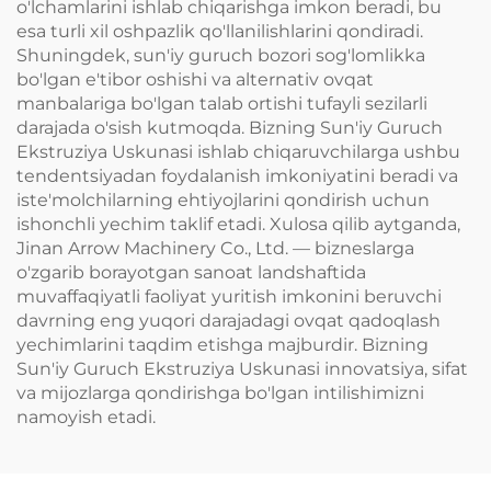
o'lchamlarini ishlab chiqarishga imkon beradi, bu
esa turli xil oshpazlik qo'llanilishlarini qondiradi.
Shuningdek, sun'iy guruch bozori sog'lomlikka
bo'lgan e'tibor oshishi va alternativ ovqat
manbalariga bo'lgan talab ortishi tufayli sezilarli
darajada o'sish kutmoqda. Bizning Sun'iy Guruch
Ekstruziya Uskunasi ishlab chiqaruvchilarga ushbu
tendentsiyadan foydalanish imkoniyatini beradi va
iste'molchilarning ehtiyojlarini qondirish uchun
ishonchli yechim taklif etadi. Xulosa qilib aytganda,
Jinan Arrow Machinery Co., Ltd. — bizneslarga
o'zgarib borayotgan sanoat landshaftida
muvaffaqiyatli faoliyat yuritish imkonini beruvchi
davrning eng yuqori darajadagi ovqat qadoqlash
yechimlarini taqdim etishga majburdir. Bizning
Sun'iy Guruch Ekstruziya Uskunasi innovatsiya, sifat
va mijozlarga qondirishga bo'lgan intilishimizni
namoyish etadi.