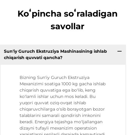
Koʻpincha soʻraladigan
savollar
Sun'iy Guruch Ekstruziya Mashinasining ishlab
chiqarish quvvati qancha?
Bizning Sun'iy Guruch Ekstruziya
Mexanizimi soatiga 1000 kg gacha ishlab
chiqarish quvvatiga ega bo'lib, keng
ko'lamli ishlar uchun mos keladi. Bu
yuqori quvvat oziq-ovqat ishlab
chiqaruvchilarga o'sib borayotgan bozor
talablarini samarali qondirish imkonini
beradi. Energiya tejashga mo'ljallangan
dizayni tufayli mexanizim operatsion
xarajatlarni sezilarli darajada kamaytiradi