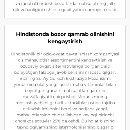
va raqobatbardosh bozorlarda mahsulotning jalb
qiluvchanligini oshirish qobiliyatini namoyish etadi.
Hindistonda bozor qamrab olinishini
kengaytirish
Hindistonlik bir oziq-ovqat qayta ishlash kompaniyasi
o'z mahsulotlar assortimentini kengaytirish va
ozuqaviy ovqat alternativlariga bo'lgan o'sib
borayotgan talabga javob berishni maqsad qilgan.
Bizning Sun'iy Guruch Ekstruziya Mexanizimi
yordamida ular yangi, qo'shimcha vitaminlar bilan
boyitilgan guruch mahsulotlari qatorini
muvaffaqiyatli chiqarishdi. Mexanizmning
moslashuvchanligi turli xil tarkiblar ustida tajriba
o'tkazish imkonini berdi va natijada yangi
mahsulotlarning chiqarilishidan keyingi birinchi
chorakda sotuvlar 25% ga oshdi. Bu holat bizning
texnologiyamizning iste'molchilarning o'zgarib