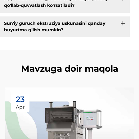
qo'llab-quvvatlash ko'rsatiladi?
Sun'iy guruch ekstruziya uskunasini qanday
buyurtma qilish mumkin?
Mavzuga doir maqola
23
Apr