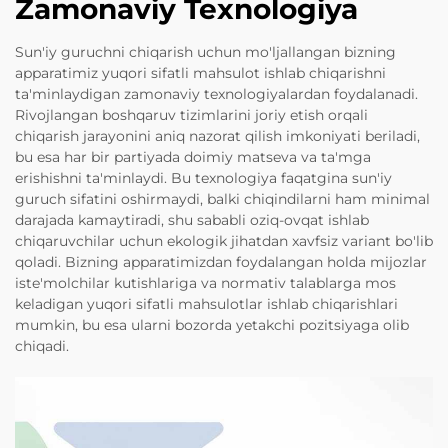
Zamonaviy Texnologiya
Sun'iy guruchni chiqarish uchun mo'ljallangan bizning
apparatimiz yuqori sifatli mahsulot ishlab chiqarishni
ta'minlaydigan zamonaviy texnologiyalardan foydalanadi.
Rivojlangan boshqaruv tizimlarini joriy etish orqali
chiqarish jarayonini aniq nazorat qilish imkoniyati beriladi,
bu esa har bir partiyada doimiy matseva va ta'mga
erishishni ta'minlaydi. Bu texnologiya faqatgina sun'iy
guruch sifatini oshirmaydi, balki chiqindilarni ham minimal
darajada kamaytiradi, shu sababli oziq-ovqat ishlab
chiqaruvchilar uchun ekologik jihatdan xavfsiz variant bo'lib
qoladi. Bizning apparatimizdan foydalangan holda mijozlar
iste'molchilar kutishlariga va normativ talablarga mos
keladigan yuqori sifatli mahsulotlar ishlab chiqarishlari
mumkin, bu esa ularni bozorda yetakchi pozitsiyaga olib
chiqadi.