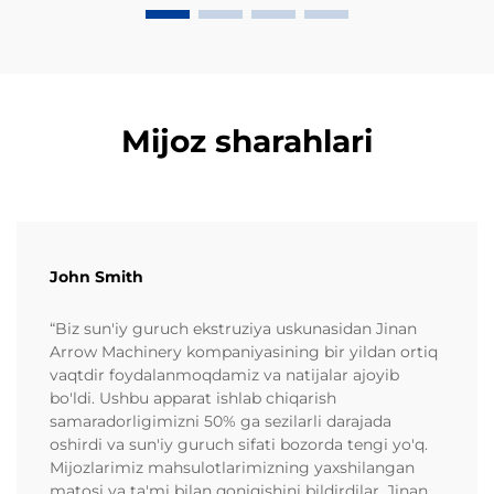
Mijoz sharahlari
John Smith
“Biz sun'iy guruch ekstruziya uskunasidan Jinan
Arrow Machinery kompaniyasining bir yildan ortiq
vaqtdir foydalanmoqdamiz va natijalar ajoyib
bo'ldi. Ushbu apparat ishlab chiqarish
samaradorligimizni 50% ga sezilarli darajada
oshirdi va sun'iy guruch sifati bozorda tengi yo'q.
Mijozlarimiz mahsulotlarimizning yaxshilangan
matosi va ta'mi bilan qoniqishini bildirdilar. Jinan