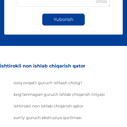
0/1000
Yuborish
ishtirokli non ishlab chiqarish qator
oziq-ovqatli guruch ishlash chizig‘i
bog'lanmagan guruch ishlab chiqarish liniyasi
ishtirokli non ishlab chiqarish qator
sun'iy guruch ekstruziya qurilmasi