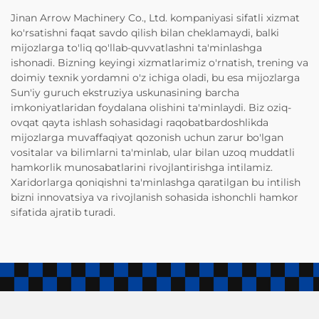
Jinan Arrow Machinery Co., Ltd. kompaniyasi sifatli xizmat
ko'rsatishni faqat savdo qilish bilan cheklamaydi, balki
mijozlarga to'liq qo'llab-quvvatlashni ta'minlashga
ishonadi. Bizning keyingi xizmatlarimiz o'rnatish, trening va
doimiy texnik yordamni o'z ichiga oladi, bu esa mijozlarga
Sun'iy guruch ekstruziya uskunasining barcha
imkoniyatlaridan foydalana olishini ta'minlaydi. Biz oziq-
ovqat qayta ishlash sohasidagi raqobatbardoshlikda
mijozlarga muvaffaqiyat qozonish uchun zarur bo'lgan
vositalar va bilimlarni ta'minlab, ular bilan uzoq muddatli
hamkorlik munosabatlarini rivojlantirishga intilamiz.
Xaridorlarga qoniqishni ta'minlashga qaratilgan bu intilish
bizni innovatsiya va rivojlanish sohasida ishonchli hamkor
sifatida ajratib turadi.