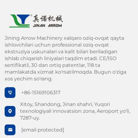
Jining Arrow Machinery xalqaro oziq-ovqat qayta
ishlovchilari uchun professional oziq-ovqat
ekstruziya uskunalari va kalit bilan beriladigan
ishlab chiqarish liniyalari taqdim etadi. CE/ISO
sertifikatli, 30 dan ortiq patentlar, 118 ta
mamlakatda xizmat ko'rsatilmoqda. Bugun o'ziga
xos yechim so'rang.
+86-15169106317
Xitoy, Shandong, Jinan shahri, Yuqori
texnologiyali innovatsion zona, Aeroport yo'li,
7287-uy.
[email protected]