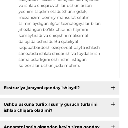
va ishlab chiqaruvchilar uchun arzon
yechim taqdim etadi. Shuningdek,
mexanizim doimiy mahsulot sifatini
ta'minlaydigan ilg'or texnologiyalar bilan
jihozlangan bo'lib, chiqindi hajmini
kamaytiradi va chiqishni maksimal
darajada oshiradi. Bu qobiliyat
raqobatbardosh oziq-ovqat qayta ishlash
sanoatida ishlab chiqarish va foydalanish
samaradorligini oshirishni istagan
korxonalar uchun juda muhim.
Ekstruziya jarayoni qanday ishlaydi?
Ushbu uskuna turli xil sun'iy guruch turlarini
ishlab chiqara oladimi?
Apparatni sotib olgandan keyin sizga qanday