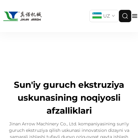
UZ
Sun'iy guruch ekstruziya
uskunasining noqiyosli
afzalliklari
Jinan Arrow Machinery Co., Ltd. kompaniyasining sun'iy
guruch ekstruziya qilish uskunasi innovatsion dizayni va
samarali ishlashi tufayli dunyo oziq-ovqat qayta ishlash