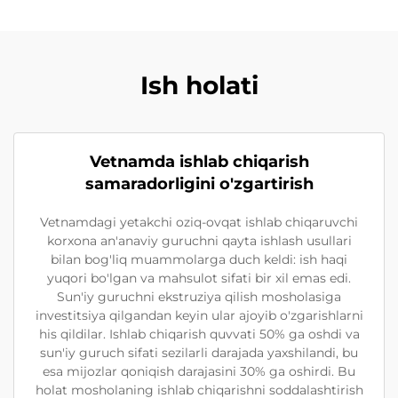
Ish holati
Vetnamda ishlab chiqarish
samaradorligini o'zgartirish
Vetnamdagi yetakchi oziq-ovqat ishlab chiqaruvchi
korxona an'anaviy guruchni qayta ishlash usullari
bilan bog'liq muammolarga duch keldi: ish haqi
yuqori bo'lgan va mahsulot sifati bir xil emas edi.
Sun'iy guruchni ekstruziya qilish mosholasiga
investitsiya qilgandan keyin ular ajoyib o'zgarishlarni
his qildilar. Ishlab chiqarish quvvati 50% ga oshdi va
sun'iy guruch sifati sezilarli darajada yaxshilandi, bu
esa mijozlar qoniqish darajasini 30% ga oshirdi. Bu
holat mosholaning ishlab chiqarishni soddalashtirish