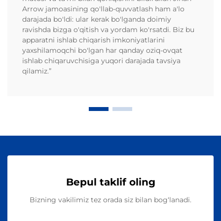
Arrow jamoasining qo'llab-quvvatlash ham a'lo
darajada bo'ldi: ular kerak bo'lganda doimiy
ravishda bizga o'qitish va yordam ko'rsatdi. Biz bu
apparatni ishlab chiqarish imkoniyatlarini
yaxshilamoqchi bo'lgan har qanday oziq-ovqat
ishlab chiqaruvchisiga yuqori darajada tavsiya
qilamiz.”
Bepul taklif oling
Bizning vakilimiz tez orada siz bilan bog‘lanadi.