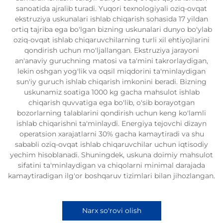
sanoatida ajralib turadi. Yuqori texnologiyali oziq-ovqat
ekstruziya uskunalari ishlab chiqarish sohasida 17 yildan
ortiq tajriba ega bo'lgan bizning uskunalari dunyo bo'ylab
oziq-ovqat ishlab chiqaruvchilarning turli xil ehtiyojlarini
qondirish uchun mo'ljallangan. Ekstruziya jarayoni
an'anaviy guruchning matosi va ta'mini takrorlaydigan,
lekin oshgan yog'lik va oqsil miqdorini ta'minlaydigan
sun'iy guruch ishlab chiqarish imkonini beradi. Bizning
uskunamiz soatiga 1000 kg gacha mahsulot ishlab
chiqarish quvvatiga ega bo'lib, o'sib borayotgan
bozorlarning talablarini qondirish uchun keng ko'lamli
ishlab chiqarishni ta'minlaydi. Energiya tejovchi dizayn
operatsion xarajatlarni 30% gacha kamaytiradi va shu
sababli oziq-ovqat ishlab chiqaruvchilar uchun iqtisodiy
yechim hisoblanadi. Shuningdek, uskuna doimiy mahsulot
sifatini ta'minlaydigan va chiqolarni minimal darajada
kamaytiradigan ilg'or boshqaruv tizimlari bilan jihozlangan.
Narx so'rovi olish