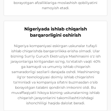
borayotgan afzalliklariga moslashish qobiliyatini
namoyish etadi.
Nigeriyada ishlab chiqarish
barqarorligini oshirish
Nigeriya kompaniyasi eskirgan uskunalar tufayli
ishlab chiqarishda barqarorlikka erisha olmadi. Ular
bizning Sun'iy Guruch Ekstruziya Mashinasini o'z ish
jarayonlariga kiritgandan so'ng, to'xtatish vaqti 40%
ga kamaydi va umumiy ishlab chiqarish
samaradorligi sezilarli darajada oshdi. Mashinaning
ilg'or texnologiyasi doimiy ishlab chiqarishni
ta'minladi va kompaniya sifatni buzmasdan o'sib
borayotgan talabni qondirish imkonini oldi. Bu
muvaffaqiyatli hikoya bizning uskunalarning ishlab
chiqarish jarayonlarini takomillashtirishdagi
ishonchliligi haqida dalolat beradi.