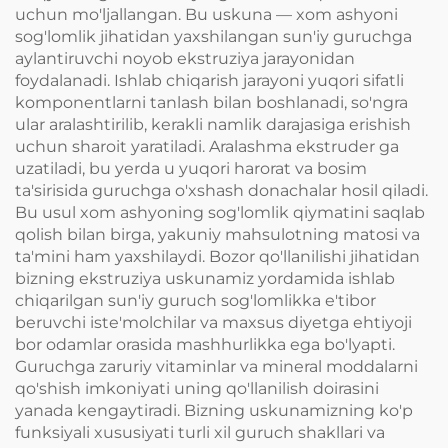
uchun mo'ljallangan. Bu uskuna — xom ashyoni
sog'lomlik jihatidan yaxshilangan sun'iy guruchga
aylantiruvchi noyob ekstruziya jarayonidan
foydalanadi. Ishlab chiqarish jarayoni yuqori sifatli
komponentlarni tanlash bilan boshlanadi, so'ngra
ular aralashtirilib, kerakli namlik darajasiga erishish
uchun sharoit yaratiladi. Aralashma ekstruder ga
uzatiladi, bu yerda u yuqori harorat va bosim
ta'sirisida guruchga o'xshash donachalar hosil qiladi.
Bu usul xom ashyoning sog'lomlik qiymatini saqlab
qolish bilan birga, yakuniy mahsulotning matosi va
ta'mini ham yaxshilaydi. Bozor qo'llanilishi jihatidan
bizning ekstruziya uskunamiz yordamida ishlab
chiqarilgan sun'iy guruch sog'lomlikka e'tibor
beruvchi iste'molchilar va maxsus diyetga ehtiyoji
bor odamlar orasida mashhurlikka ega bo'lyapti.
Guruchga zaruriy vitaminlar va mineral moddalarni
qo'shish imkoniyati uning qo'llanilish doirasini
yanada kengaytiradi. Bizning uskunamizning ko'p
funksiyali xususiyati turli xil guruch shakllari va