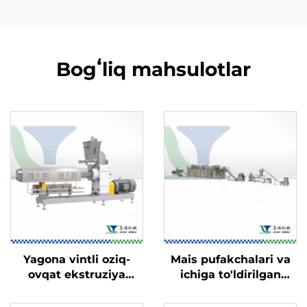
Bogʻliq mahsulotlar
Yagona vintli oziq-
Mais pufakchalari va
ovqat ekstruziya
ichiga to'ldirilgan
qurilmasi
o'zgina ovqatlar ishlab
chiqarish liniyasi